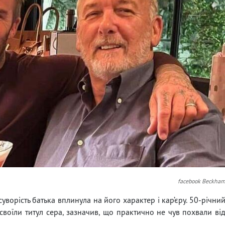
facebook Beckha
уворість батька вплинула на його характер і кар’єру. 50-річни
воїли титул сера, зазначив, що практично не чув похвали ві