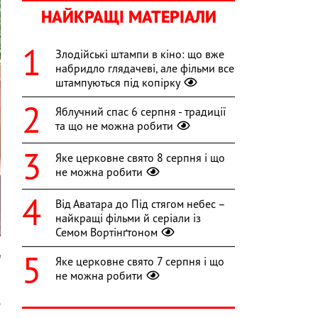
НАЙКРАЩІ МАТЕРІАЛИ
Злодійські штампи в кіно: що вже
набридло глядачеві, але фільми все
штампуються під копірку
Яблучний спас 6 серпня - традиції
та що не можна робити
Яке церковне свято 8 серпня і що
не можна робити
Від Аватара до Під стягом небес –
найкращі фільми й серіали із
Семом Вортінґтоном
m
Яке церковне свято 7 серпня і що
не можна робити
й
д