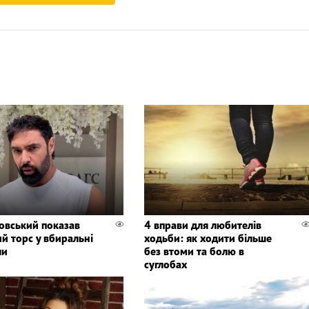
овський показав
4 вправи для любителів
ий торс у вбиральні
ходьби: як ходити більше
ли
без втоми та болю в
суглобах