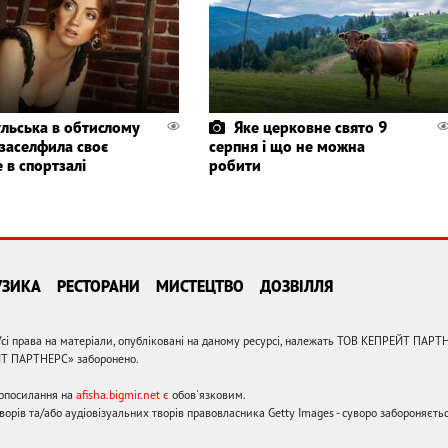
льська в обтислому
Яке церковне свято 9
 заселфила своє
серпня і що не можна
 в спортзалі
робити
УЗИКА
РЕСТОРАНИ
МИСТЕЦТВО
ДОЗВІЛЛЯ
сі права на матеріали, опубліковані на даному ресурсі, належать ТОВ КЕПРЕЙТ ПАРТ
ЙТ ПАРТНЕРС» заборонено.
ерпосилання на
afisha.bigmir.net є
обов'язковим.
орів та/або аудіовізуальних творів правовласника Getty Images - суворо забороняєтьс