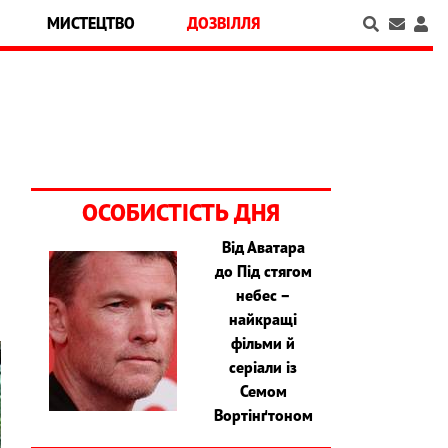
МИСТЕЦТВО
ДОЗВІЛЛЯ
ОСОБИСТІСТЬ ДНЯ
Від Аватара
до Під стягом
небес –
найкращі
фільми й
серіали із
Семом
Вортінґтоном