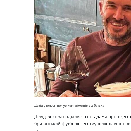
Девід у юності не чув компліментів від батька
Девід Бекгем поділився спогадами про те, як с
британський футболіст, якому нещодавно прис
тата.