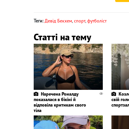
Теги:
Девід Бекхем
,
спорт
,
футболіст
Статті на тему
Наречена Роналду
Козл
показалася в бікіні й
свій гол
відповіла критикам свого
спортза
тіла