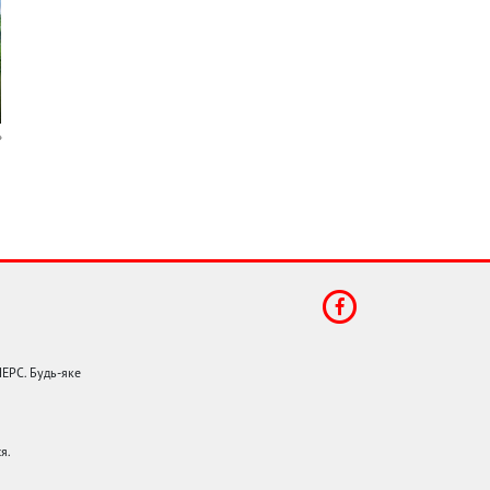
НЕРС. Будь-яке
я.