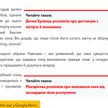
адав дитячі
юбов, одначе
Читайте також:
ме до нього
Дочка Кравець розповіла про дистанцію з
спорту ніколи
матір'ю й виховання
ший Бекгем
 сина. Він додав, що лише після його сотого матчу за збірн
іху, хлопче".
одної образи. Навпаки – він упевнений, що така суворіст
дкреслив, що завдяки тому вихованню завжди знав: у складн
и працювати й рухатися вперед.
дібний стиль
поводиться з
Читайте також:
 і проявляє
Різатдінова розповіла про виховання сина від
екснардепа після розлучення
йте нас у Google.News