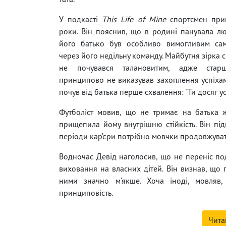
У подкасті
This Life of Mine
спортсмен приг
роки. Він пояснив, що в родині панувала л
його батько був особливо вимогливим са
через його недільну команду. Майбутня зірка 
не почувався талановитим, адже стар
принципово не виказував захоплення успіхами
почув від батька перше схвалення: "Ти досяг усп
Футболіст мовив, що не тримає на батька ж
прищепила йому внутрішню стійкість. Він пі
періоди кар’єри потрібно мовчки продовжуват
Водночас Девід наголосив, що не переніс по
виховання на власних дітей. Він визнав, що 
ними значно м’якше. Хоча іноді, мовляв,
принциповість.
Чита