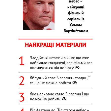
небес –
найкращі
фільми й
серіали із
Семом
Вортінґтоном
НАЙКРАЩІ МАТЕРІАЛИ
Злодійські штампи в кіно: що вже
набридло глядачеві, але фільми все
штампуються під копірку
Яблучний спас 6 серпня - традиції
та що не можна робити
Яке церковне свято 8 серпня і що
не можна робити
Від Аватара до Під стягом небес –