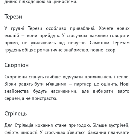
дивно підходящою за цінностями.
Терези
У грудні Терези особливо привабливі. Хочете нових
емоцій — вони прийдуть. У стосунках важливо говорити
прямо, не ухиляючись від почуттів. Самотнім Терезам
грудень обіцяє романтичне знайомство, повне іскор.
Скорпіон
Скорпіони стануть глибше відчувати прихильність і тепло.
Зірки радять бути м'якшими — партнер це оцінить. Нові
знайомства будуть насиченими, але вибирати варто
серцем, а не пристрастю.
Стрілець
Для Стрільців кохання стане пригодою. Більше зустрічей,
флірту, щирості. У стосунках з'явиться бажання планувати