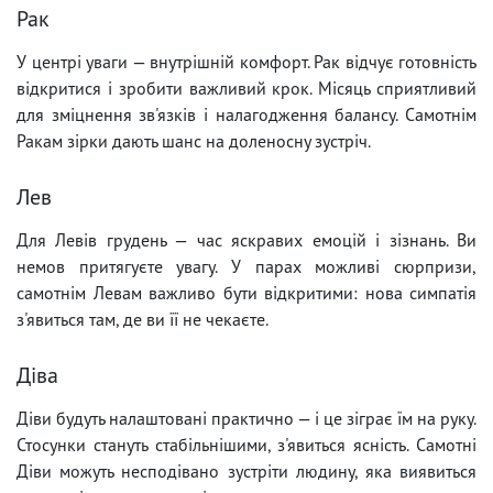
Рак
У центрі уваги — внутрішній комфорт. Рак відчує готовність
відкритися і зробити важливий крок. Місяць сприятливий
для зміцнення зв'язків і налагодження балансу. Самотнім
Ракам зірки дають шанс на доленосну зустріч.
Лев
Для Левів грудень — час яскравих емоцій і зізнань. Ви
немов притягуєте увагу. У парах можливі сюрпризи,
самотнім Левам важливо бути відкритими: нова симпатія
з'явиться там, де ви її не чекаєте.
Діва
Діви будуть налаштовані практично — і це зіграє їм на руку.
Стосунки стануть стабільнішими, з'явиться ясність. Самотні
Діви можуть несподівано зустріти людину, яка виявиться