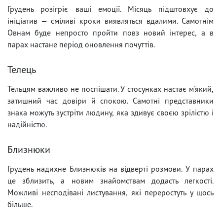
Грудень розігріє ваші емоції. Місяць підштовхує до
ініціатив — сміливі кроки виявляться вдалими. Самотнім
Овнам буде непросто пройти повз новий інтерес, а в
парах настане період оновлення почуттів.
Телець
Тельцям важливо не поспішати. У стосунках настає м'який,
затишний час довіри й спокою. Самотні представники
знака можуть зустріти людину, яка здивує своєю зрілістю і
надійністю.
Близнюки
Грудень надихне Близнюків на відверті розмови. У парах
це зблизить, а новим знайомствам додасть легкості.
Можливі несподівані листування, які переростуть у щось
більше.