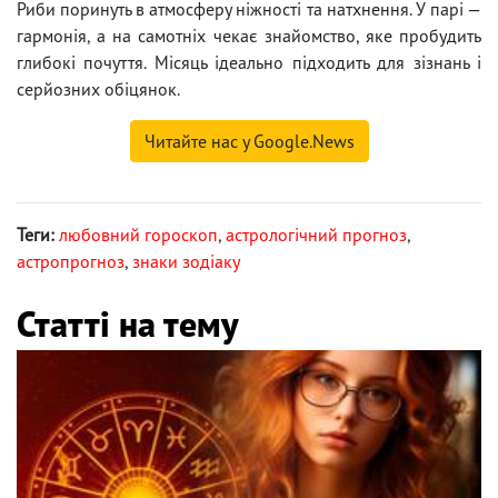
Риби поринуть в атмосферу ніжності та натхнення. У парі —
гармонія, а на самотніх чекає знайомство, яке пробудить
глибокі почуття. Місяць ідеально підходить для зізнань і
серйозних обіцянок.
Читайте нас у Google.News
Теги:
любовний гороскоп
,
астрологічний прогноз
,
астропрогноз
,
знаки зодіаку
Статті на тему