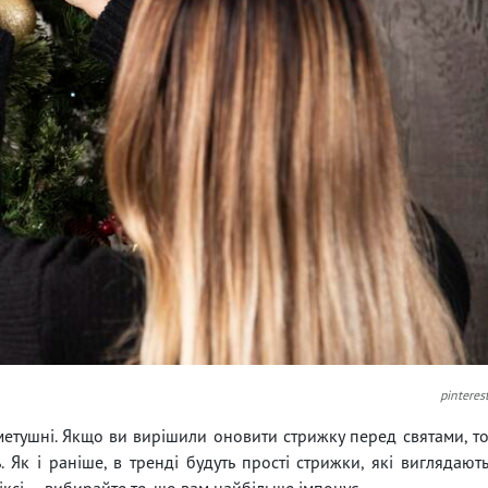
pinteres
метушні. Якщо ви вирішили оновити стрижку перед святами, т
 Як і раніше, в тренді будуть прості стрижки, які виглядают
іксі — вибирайте те, що вам найбільше імпонує.