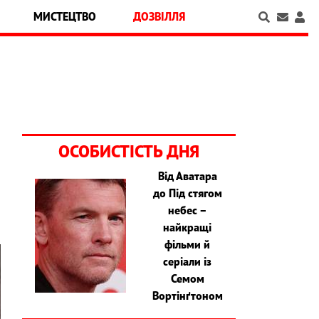
МИСТЕЦТВО
ДОЗВІЛЛЯ
ОСОБИСТІСТЬ ДНЯ
Від Аватара
о
до Під стягом
небес –
найкращі
фільми й
серіали із
Семом
Вортінґтоном