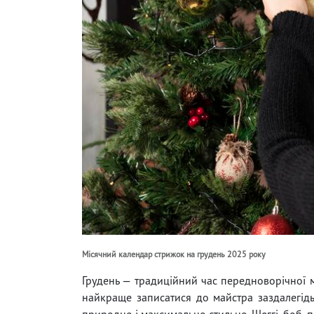
Місячний календар стрижок на грудень 2025 року
Грудень — традиційний час передноворічної 
найкраще записатися до майстра заздалегідь.
природно і максимально стильно. Шеггі, боб, п