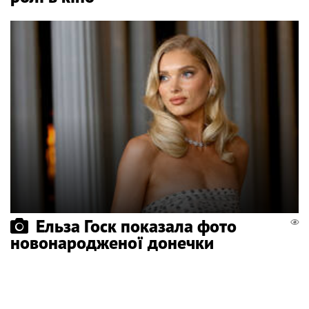
Ельза Госк показала фото
новонародженої донечки