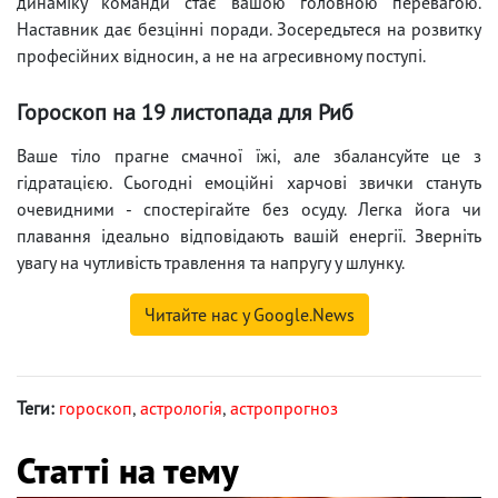
динаміку команди стає вашою головною перевагою.
Наставник дає безцінні поради. Зосередьтеся на розвитку
професійних відносин, а не на агресивному поступі.
Гороскоп на 19 листопада для Риб
Ваше тіло прагне смачної їжі, але збалансуйте це з
гідратацією. Сьогодні емоційні харчові звички стануть
очевидними - спостерігайте без осуду. Легка йога чи
плавання ідеально відповідають вашій енергії. Зверніть
увагу на чутливість травлення та напругу у шлунку.
Читайте нас у Google.News
Теги:
гороскоп
,
астрологія
,
астропрогноз
Статті на тему