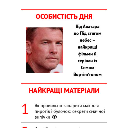
ОСОБИСТІСТЬ ДНЯ
Від Аватара
до Під стягом
небес –
найкращі
фільми й
серіали із
Семом
Вортінґтоном
НАЙКРАЩІ МАТЕРІАЛИ
Як правильно запарити мак для
пирогів і булочок: секрети смачної
випічки