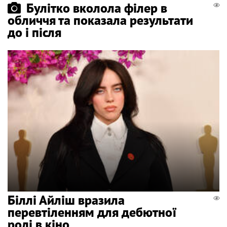
Булітко вколола філер в
обличчя та показала результати
до і після
Біллі Айліш вразила
перевтіленням для дебютної
ролі в кіно