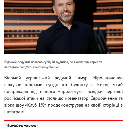
Відомий ведучий показав сусідній будинок, по якому був «приліт»
instagram.com/timur.miroshnychenko
Відомий український ведучий Тимур Мірошниченко
шокував кадрами сусіднього будинку в Києві, який
постраждав від нічного «прильоту». Наслідки чергової
російської атаки на столицю коментатор Євробачення та
зірка шоу «Клуб 1%» продемонстрував на своїй сторінці в
інстаграмі.
Читайте також: