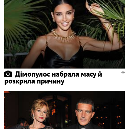
Дімопулос набрала масу й
розкрила причину