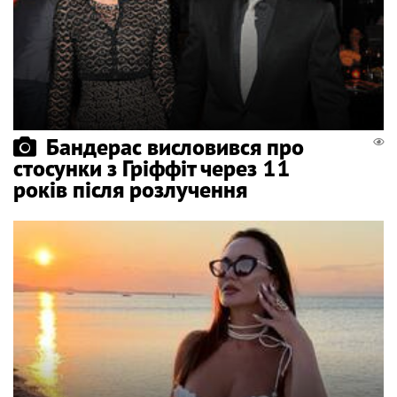
Бандерас висловився про
стосунки з Гріффіт через 11
років після розлучення