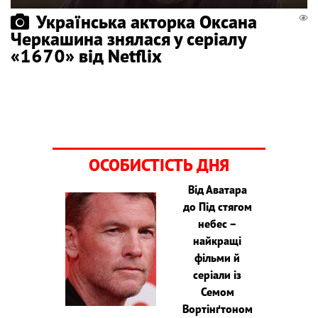
Українська акторка Оксана
Черкашина знялася у серіалу
«1670» від Netflix
ОСОБИСТІСТЬ ДНЯ
Від Аватара
до Під стягом
небес –
найкращі
фільми й
серіали із
Семом
Вортінґтоном