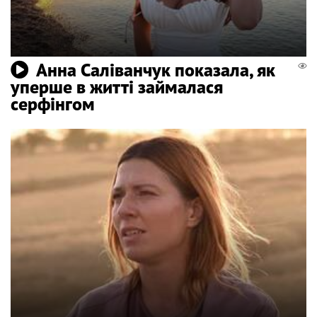
Анна Саліванчук показала, як
уперше в житті займалася
серфінгом