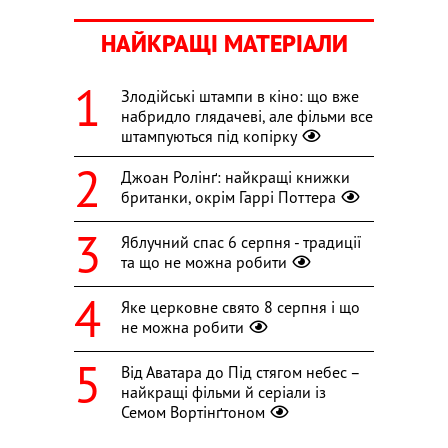
НАЙКРАЩІ МАТЕРІАЛИ
Злодійські штампи в кіно: що вже
набридло глядачеві, але фільми все
штампуються під копірку
Джоан Ролінґ: найкращі книжки
британки, окрім Гаррі Поттера
Яблучний спас 6 серпня - традиції
та що не можна робити
Яке церковне свято 8 серпня і що
не можна робити
Від Аватара до Під стягом небес –
найкращі фільми й серіали із
Семом Вортінґтоном