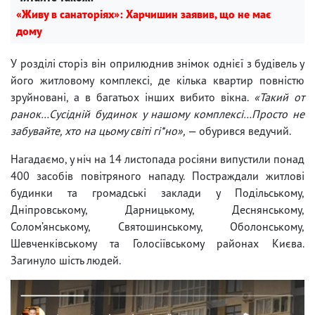
«Живу в санаторіях»: Харчишин заявив, що не має
дому
У розділі сторіз він оприлюднив знімок однієї з будівель у
його житловому комплексі, де кілька квартир повністю
зруйновані, а в багатьох інших вибито вікна.
«Такий от
ранок…Сусідній будинок у нашому комплексі…Просто не
забувайте, хто на цьому світі гі*но»,
— обурився ведучий.
Нагадаємо, у ніч на 14 листопада росіяни випустили понад
400 засобів повітряного нападу. Постраждали житлові
будинки та громадські заклади у Подільському,
Дніпровському, Дарницькому, Деснянському,
Солом’янському, Святошинському, Оболонському,
Шевченківському та Голосіївському районах Києва.
Загинуло шість людей.