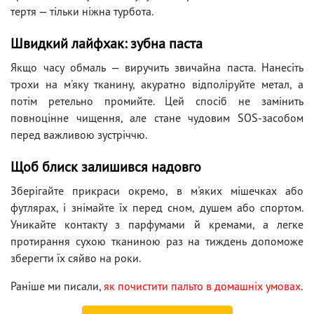
тертя — тільки ніжна турбота.
Швидкий лайфхак: зубна паста
Якщо часу обмаль — виручить звичайна паста. Нанесіть
трохи на м'яку тканину, акуратно відполіруйте метал, а
потім ретельно промийте. Цей спосіб не замінить
повноцінне чищення, але стане чудовим SOS-засобом
перед важливою зустріччю.
Щоб блиск залишився надовго
Зберігайте прикраси окремо, в м'яких мішечках або
футлярах, і знімайте їх перед сном, душем або спортом.
Уникайте контакту з парфумами й кремами, а легке
протирання сухою тканиною раз на тиждень допоможе
зберегти їх сяйво на роки.
Раніше ми писали,
як почистити пальто в домашніх умовах
.