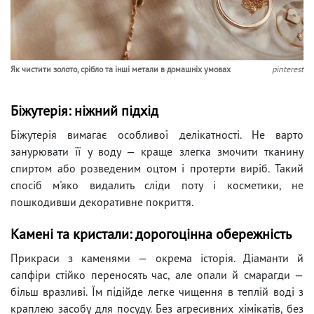
Як чистити золото, срібло та інші метали в домашніх умовах
pinterest
Біжутерія: ніжний підхід
Біжутерія вимагає особливої делікатності. Не варто
занурювати її у воду — краще злегка змочити тканину
спиртом або розведеним оцтом і протерти виріб. Такий
спосіб м'яко видалить сліди поту і косметики, не
пошкодивши декоративне покриття.
Камені та кристали: дорогоцінна обережність
Прикраси з каменями — окрема історія. Діаманти й
сапфіри стійко переносять час, але опали й смарагди —
більш вразливі. Їм підійде легке чищення в теплій воді з
краплею засобу для посуду. Без агресивних хімікатів, без