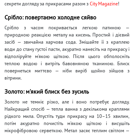
секрети догляду за прикрасами разом з
City Magazine
!
Срібло: повертаємо холодне сяйво
Срібло з часом покривається легкою патиною —
природною реакцією металу на кисень. Простий і дієвий
засіб — звичайна харчова сода. Змішайте її з краплею
води до стану густої пасти, акуратно нанесіть на прикрасу і
відполіруйте м'якою щіткою. Після цього обполосніть
теплою водою і витріть бавовняною тканиною. Блиск
повернеться миттєво — ніби виріб щойно зійшов з
вітрини.
Золото: м'який блиск без зусиль
Золото не темніє різко, але і воно потребує догляду.
Найкращий спосіб — тепла ванна з декількома краплями
рідкого мила. Опустіть туди прикрасу на 10–15 хвилин,
потім акуратно почистіть м'якою щіткою і висушіть
мікрофібровою серветкою. Метал засяє теплим світлом —