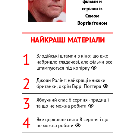
фільми й
серіали із
Семом
Вортінґтоном
НАЙКРАЩІ МАТЕРІАЛИ
Злодійські штампи в кіно: що вже
набридло глядачеві, але фільми все
штампуються під копірку
Джоан Ролінґ: найкращі книжки
британки, окрім Гаррі Поттера
Яблучний спас 6 серпня - традиції
та що не можна робити
Яке церковне свято 8 серпня і що
не можна робити