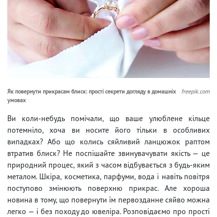
Як повернути прикрасам блиск: прості секрети догляду в домашніх
freepik.com
умовах
Ви коли-небудь помічали, що ваше улюблене кільце
потемніло, хоча ви носите його тільки в особливих
випадках? Або що колись сяйливий ланцюжок раптом
втратив блиск? Не поспішайте звинувачувати якість — це
природний процес, який з часом відбувається з будь-яким
металом. Шкіра, косметика, парфуми, вода і навіть повітря
поступово змінюють поверхню прикрас. Але хороша
новина в тому, що повернути їм первозданне сяйво можна
легко — і без походу до ювеліра. Розповідаємо про прості