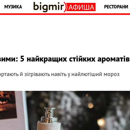
МУЗИКА
РЕСТОРАНИ
зими: 5 найкращих стійких ароматів
ртають й зігрівають навіть у найлютіший мороз