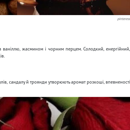
pinteres
 ваніллю, жасмином і чорним перцем. Солодкий, енергійний
ів.
чулів, сандалу й троянди утворюють аромат розкоші, впевненост