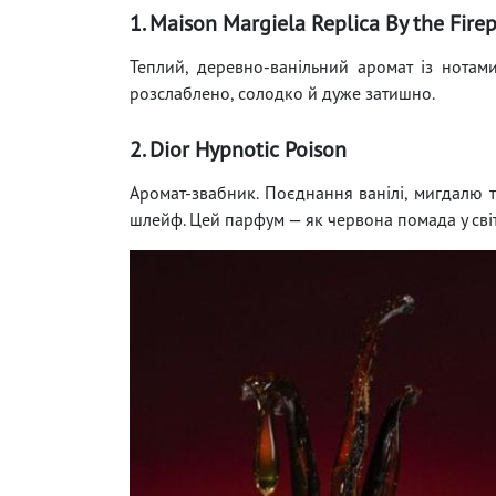
1. Maison Margiela Replica By the Fire
Теплий, деревно-ванільний аромат із нотами
розслаблено, солодко й дуже затишно.
2. Dior Hypnotic Poison
Аромат-звабник. Поєднання ванілі, мигдалю 
шлейф. Цей парфум — як червона помада у світі