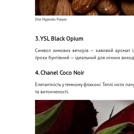
Dior Hypnotic Poison
3. YSL Black Opium
Символ зимових вечорів — кавовий аромат із
трохи бунтівний — ідеальний для нічних виход
4. Chanel Coco Noir
Елегантність у темному флаконі. Теплі ноти па
та витонченості.