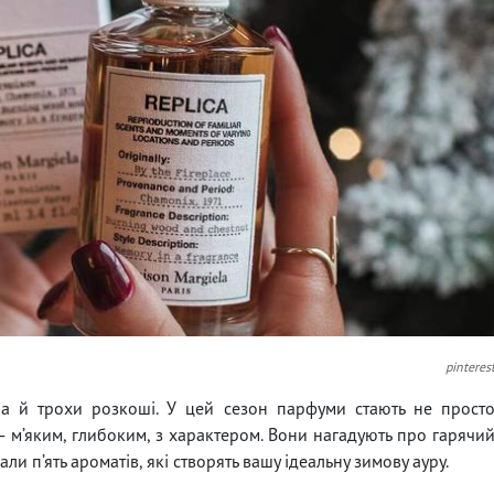
pinteres
ла й трохи розкоші. У цей сезон парфуми стають не прост
 м’яким, глибоким, з характером. Вони нагадують про гарячи
ли п’ять ароматів, які створять вашу ідеальну зимову ауру.