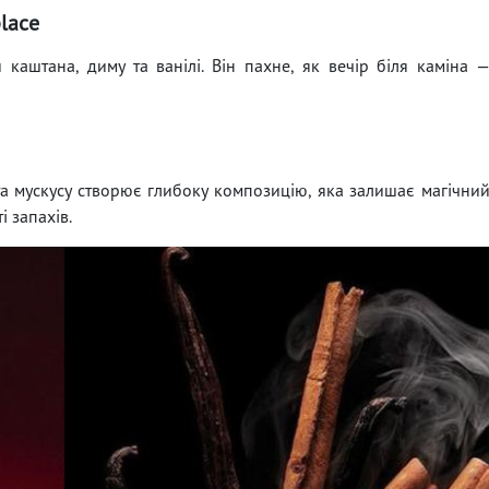
place
 каштана, диму та ванілі. Він пахне, як вечір біля каміна 
та мускусу створює глибоку композицію, яка залишає магічни
 запахів.