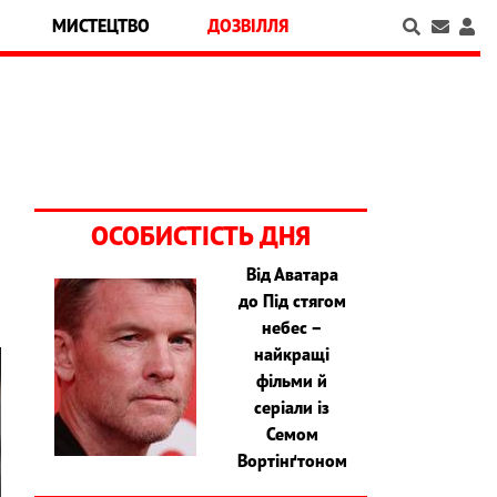
МИСТЕЦТВО
ДОЗВІЛЛЯ
ОСОБИСТІСТЬ ДНЯ
Від Аватара
до Під стягом
небес –
найкращі
фільми й
серіали із
Семом
Вортінґтоном