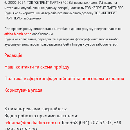
© 2000-2024, ТОВ "КЕПРЕЙТ ПАРТНЕРС". Всі права захищені. Усі права на
матеріали, опубліковані на даному ресурсі, належать ТОВ КЕПРЕЙТ ПАРТНЕРС.
Будь-яке використання матеріалів без письмового дозволу ТОВ «КЕПРЕЙТ
ПАРТНЕРС» заборонено.
При правомірному використанні матеріалів даного ресурсу гіперпосилання на
afisha.bigmir.net є
обов'язковим.
Будь-яке копіювання, передрук та відтворення фотографічних творів та/або
аудіовізуальних творів правовласника Getty Images - суворо забороняється.
Редакція
Наші контакти та схема проїзду
Політика у сфері конфіденційності та персональних даних
Користувача угода
З питань реклами звертайтесь:
Відділ роботи з прямими клієнтами:
reklama@mediadim.com.ua
Тел: +38 (044) 207-33-05, +38
(044) 207-97-00