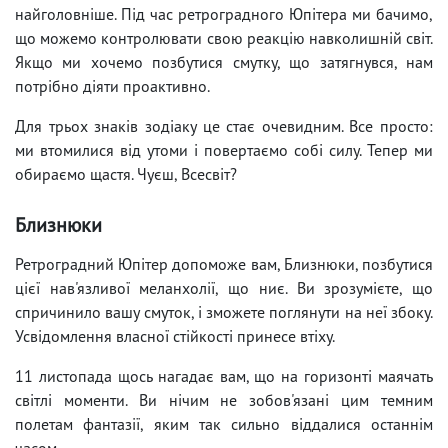
найголовніше. Під час ретроградного Юпітера ми бачимо,
що можемо контролювати свою реакцію навколишній світ.
Якщо ми хочемо позбутися смутку, що затягнувся, нам
потрібно діяти проактивно.
Для трьох знаків зодіаку це стає очевидним. Все просто:
ми втомилися від утоми і повертаємо собі силу. Тепер ми
обираємо щастя. Чуєш, Всесвіт?
Близнюки
Ретроградний Юпітер допоможе вам, Близнюки, позбутися
цієї нав'язливої ​​меланхолії, що ниє. Ви зрозумієте, що
спричинило вашу смуток, і зможете поглянути на неї збоку.
Усвідомлення власної стійкості принесе втіху.
11 листопада щось нагадає вам, що на горизонті маячать
світлі моменти. Ви нічим не зобов'язані цим темним
полетам фантазії, яким так сильно віддалися останнім
часом.