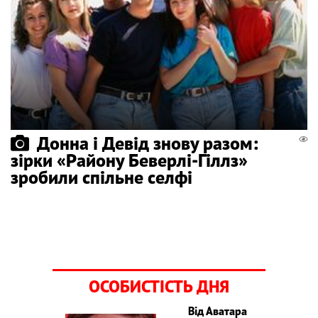
Донна і Девід знову разом:
зірки «Району Беверлі-Гіллз»
зробили спільне селфі
ОСОБИСТІСТЬ ДНЯ
Від Аватара