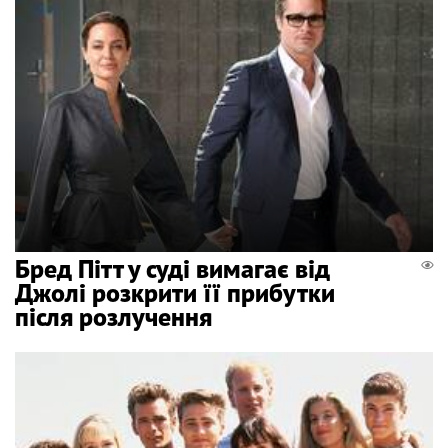
Бред Пітт у суді вимагає від
Джолі розкрити її прибутки
після розлучення