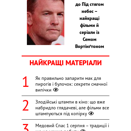
до Під стягом
небес –
найкращі
фільми й
серіали із
Семом
Вортінґтоном
НАЙКРАЩІ МАТЕРІАЛИ
Як правильно запарити мак для
пирогів і булочок: секрети смачної
випічки
Злодійські штампи в кіно: що вже
набридло глядачеві, але фільми все
штампуються під копірку
Медовий Спас 1 серпня – традиції і