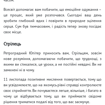
Всесвіт допомагає вам побачити, що емоційне одужання –
це процес, який уже розпочався. Сьогодні ваш день
зробити глибокий вдих і повірити в природне зцілення
серця. Сум був тимчасовим, і радість тепер знову посідає
своє місце.
Стрілець
Ретроградний Юпітер приносить вам, Стрільцям, зовсім
нове розуміння, допомагаючи побачити, що труднощі, з
якими ви стикалися, це уроки, а не постійні невдачі. Ви не
замкнені ні в чому.
11 листопада позитивне мислення повертається, тому що
ви усвідомлюєте, що на якомусь рівні справді контролюєте
своє сприйняття. Ви почуваєтеся легше, вільніше, і багато в
чому це відбувається тому, що ви приймаєте свідоме
рішення триматися подалі від того, що вас засмучує.