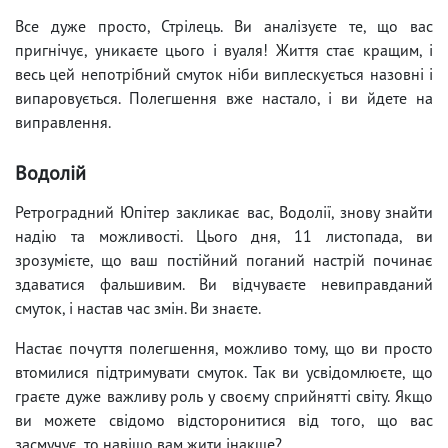
Все дуже просто, Стрілець. Ви аналізуєте те, що вас
пригнічує, уникаєте цього і вуаля! Життя стає кращим, і
весь цей непотрібний смуток ніби виплескується назовні і
випаровується. Полегшення вже настало, і ви йдете на
виправлення.
Водолій
Ретроградний Юпітер закликає вас, Водолії, знову знайти
надію та можливості. Цього дня, 11 листопада, ви
зрозумієте, що ваш постійний поганий настрій починає
здаватися фальшивим. Ви відчуваєте невиправданий
смуток, і настав час змін. Ви знаєте.
Настає почуття полегшення, можливо тому, що ви просто
втомилися підтримувати смуток. Так ви усвідомлюєте, що
граєте дуже важливу роль у своєму сприйнятті світу. Якщо
ви можете свідомо відсторонитися від того, що вас
засмучує, то навіщо вам жити інакше?