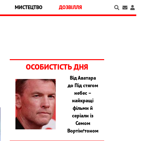
МИСТЕЦТВО
ДОЗВІЛЛЯ
ОСОБИСТІСТЬ ДНЯ
Від Аватара
до Під стягом
небес –
найкращі
фільми й
серіали із
Семом
Вортінґтоном