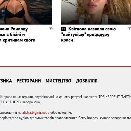
чена Роналду
Квіткова назвала свою
ся в бікіні й
"найтупішу" процедуру
а критикам свого
краси
УЗИКА
РЕСТОРАНИ
МИСТЕЦТВО
ДОЗВІЛЛЯ
сі права на матеріали, опубліковані на даному ресурсі, належать ТОВ КЕПРЕЙТ ПАРТ
ЙТ ПАРТНЕРС» заборонено.
ерпосилання на
afisha.bigmir.net є
обов'язковим.
орів та/або аудіовізуальних творів правовласника Getty Images - суворо забороняєтьс