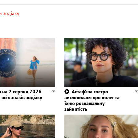
и зодіаку
п на 2 серпня 2026
Астаф'єва гостро
 всіх знаків зодіаку
висловилася про колег та
їхню розважальну
зайнятість