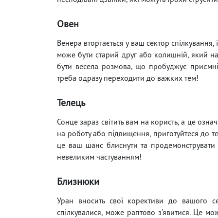
Овен
Венера вторгається у ваш сектор спілкування,
може бути старий друг або колишній, який на
бути весела розмова, що пробуджує приємні
треба одразу переходити до важких тем!
Телець
Сонце зараз світить вам на користь, а це озн
на роботу або підвищення, приготуйтеся до те
це ваш шанс блиснути та продемонструвати св
невеликим частуванням!
Близнюки
Уран вносить свої корективи до вашого се
спілкувалися, може раптово з'явитися. Це мо