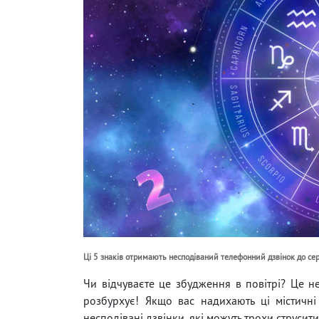
Ці 5 знаків отримають несподіваний телефонний дзвінок до се
Чи відчуваєте це збудження в повітрі? Це н
розбурхує! Якщо вас надихають ці містичні 
несподівані дзвінки, які можуть трохи струсити