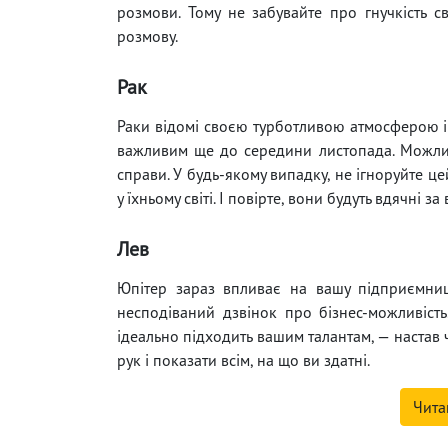
розмови. Тому не забувайте про гнучкість 
розмову.
Рак
Раки відомі своєю турботливою атмосферою і 
важливим ще до середини листопада. Можливо
справи. У будь-якому випадку, не ігноруйте це
у їхньому світі. І повірте, вони будуть вдячні за
Лев
Юпітер зараз впливає на вашу підприємни
несподіваний дзвінок про бізнес-можливість
ідеально підходить вашим талантам, — настав 
рук і показати всім, на що ви здатні.
Чита