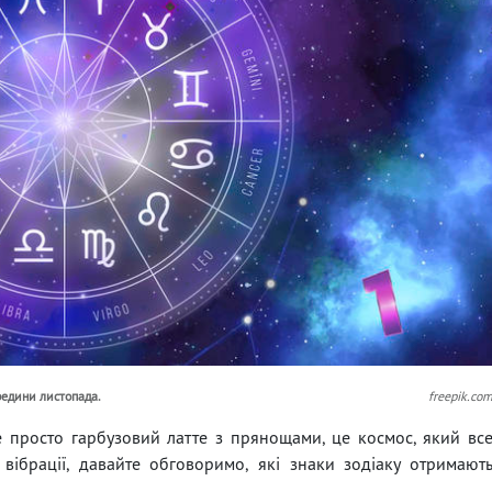
редини листопада.
freepik.co
е просто гарбузовий латте з прянощами, це космос, який вс
вібрації, давайте обговоримо, які знаки зодіаку отримают
.