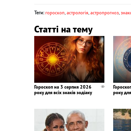
Теги:
гороскоп
,
астрологія
,
астропрогноз
,
знак
Статті на тему
Гороскоп на 3 серпня 2026
Гороско
року для всіх знаків зодіаку
року для