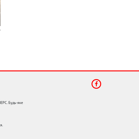
НЕРС. Будь-яке
я.