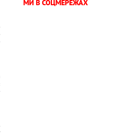
МИ В СОЦМЕРЕЖАХ
е
е
е
м
:
е
е
ї