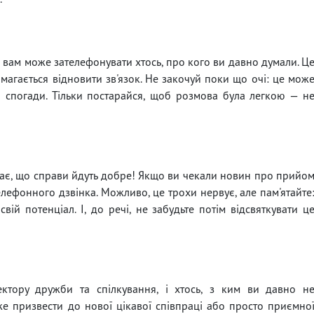
 і вам може зателефонувати хтось, про кого ви давно думали. Ц
магається відновити зв'язок. Не закочуй поки що очі: це мож
 спогади. Тільки постарайся, щоб розмова була легкою — н
ачає, що справи йдуть добре! Якщо ви чекали новин про прийо
лефонного дзвінка. Можливо, це трохи нервує, але пам'ятайте
ій потенціал. І, до речі, не забудьте потім відсвяткувати ц
ктору дружби та спілкування, і хтось, з ким ви давно н
же призвести до нової цікавої співпраці або просто приємно