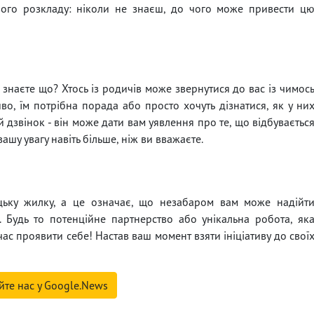
свого розкладу: ніколи не знаєш, до чого може привести ц
знаєте що? Хтось із родичів може звернутися до вас із чимос
, їм потрібна порада або просто хочуть дізнатися, як у ни
й дзвінок - він може дати вам уявлення про те, що відбуваєтьс
 вашу увагу навіть більше, ніж ви вважаєте.
цьку жилку, а це означає, що незабаром вам може надійт
. Будь то потенційне партнерство або унікальна робота, як
час проявити себе! Настав ваш момент взяти ініціативу до свої
йте нас у Google.News