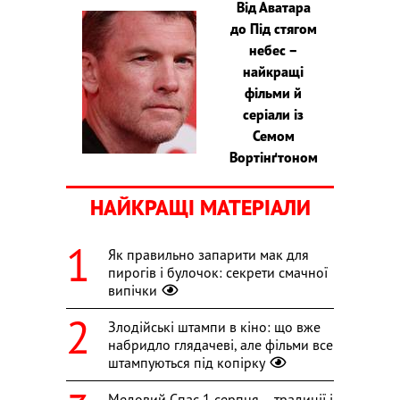
Від Аватара
до Під стягом
небес –
найкращі
фільми й
серіали із
Семом
Вортінґтоном
НАЙКРАЩІ МАТЕРІАЛИ
Як правильно запарити мак для
пирогів і булочок: секрети смачної
випічки
Злодійські штампи в кіно: що вже
набридло глядачеві, але фільми все
штампуються під копірку
Медовий Спас 1 серпня – традиції і