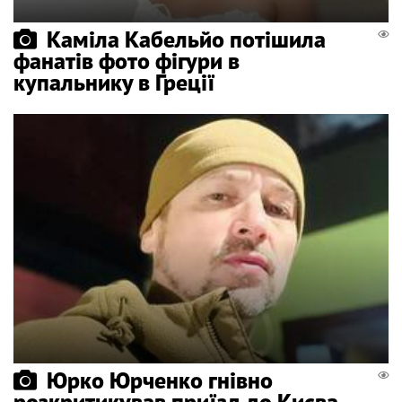
Каміла Кабельйо потішила
фанатів фото фігури в
купальнику в Греції
Юрко Юрченко гнівно
розкритикував приїзд до Києва