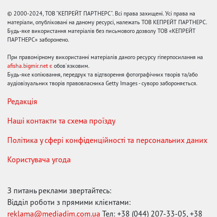
© 2000-2024, ТОВ "КЕПРЕЙТ ПАРТНЕРС". Всі права захищені. Усі права на
матеріали, опубліковані на даному ресурсі, належать ТОВ КЕПРЕЙТ ПАРТНЕРС.
Будь-яке використання матеріалів без письмового дозволу ТОВ «КЕПРЕЙТ
ПАРТНЕРС» заборонено.
При правомірному використанні матеріалів даного ресурсу гіперпосилання на
afisha.bigmir.net є
обов'язковим.
Будь-яке копіювання, передрук та відтворення фотографічних творів та/або
аудіовізуальних творів правовласника Getty Images - суворо забороняється.
Редакція
Наші контакти та схема проїзду
Політика у сфері конфіденційності та персональних даних
Користувача угода
З питань реклами звертайтесь:
Відділ роботи з прямими клієнтами:
reklama@mediadim.com.ua
Тел: +38 (044) 207-33-05, +38