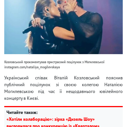
Козловський прокоментував пристрасний поцілунок з Могилевської
instagram.com/nataliya_mogilevskaya
Український співак Віталій Козловський пояснив
публічний поцілунок зі своєю колегою Наталією
Могилевською під час її нещодавнього ювілейного
концерту в Києві.
Читайте також:
«Хотіли колаборацію»: зірка «Дизель Шоу»
висловилася про конкуренцію із «Кварталом»