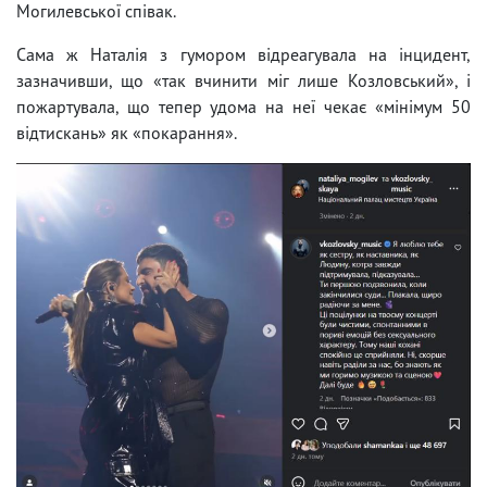
Могилевської співак.
Сама ж Наталія з гумором відреагувала на інцидент,
зазначивши, що «так вчинити міг лише Козловський», і
пожартувала, що тепер удома на неї чекає «мінімум 50
відтискань» як «покарання».