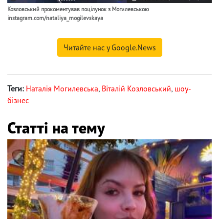
Козловський прокоментував поцілунок з Могилевською
instagram.com/nataliya_mogilevskaya
Читайте нас у Google.News
Теги:
Наталія Могилевська
,
Віталій Козловський
,
шоу-
бізнес
Статті на тему