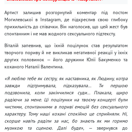
Артист залишив розгорнутий коментар під постом
Могилевської в Instagram, де підкреслив свою глибоку
прихильність до співачки. Він наголосив, що цей жест був
спонтанним і не мав жодного сексуального підтексту.
Віталій запевнив, що їхній поцілунок став результатом
творчого пориву й не викликав негативної реакції у їхніх
других половинок — його дружини Юлії Бакуменко та
коханого Наталії Валентина.
«Я люблю тебе як сестру, як наставника, як Людину, котра
завжди підтримувала, підказувала… Ти першою
подзвонила, коли закінчилися суди... Плакала, щиро
радіючи за мене. Ці поцілунки на твоєму концерті були
чистими, спонтанними в пориві емоцій без сексуального
характеру. Тому наші кохані спокійно це сприйняли. Ні,
скорше навіть раділи за нас, бо знають як ми горимо
музикою та сценою. Далі буде»,
— звернувся до