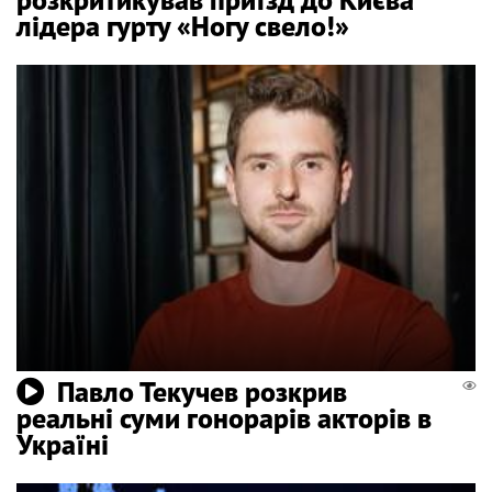
лідера гурту «Ногу свело!»
Павло Текучев розкрив
реальні суми гонорарів акторів в
Україні