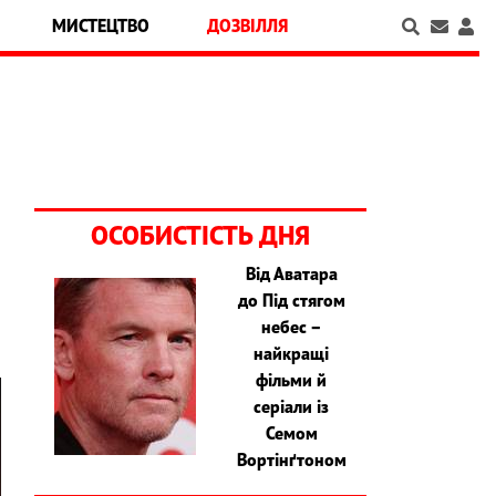
МИСТЕЦТВО
ДОЗВІЛЛЯ
ОСОБИСТІСТЬ ДНЯ
Від Аватара
до Під стягом
небес –
найкращі
фільми й
серіали із
Семом
Вортінґтоном