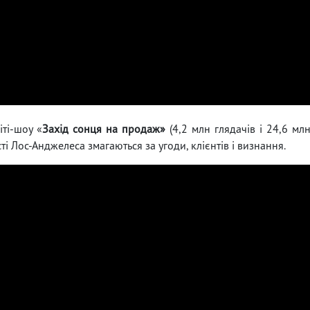
іті-шоу «
Захід сонця на продаж»
(4,2 млн глядачів і 24,6 мл
ті Лос-Анджелеса змагаються за угоди, клієнтів і визнання.