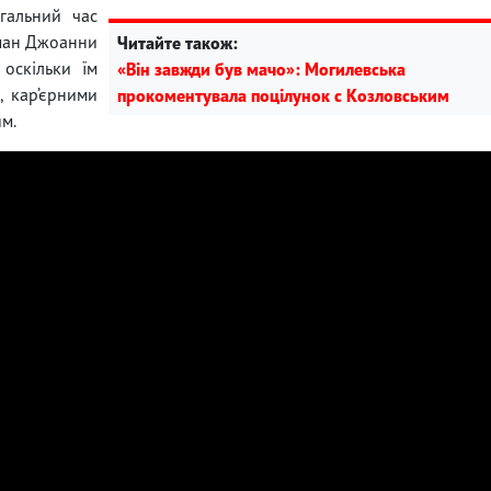
гальний час
оман Джоанни
Читайте також:
оскільки їм
«Він завжди був мачо»: Могилевська
, кар’єрними
прокоментувала поцілунок с Козловським
м.