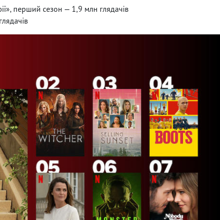
ії», перший сезон — 1,9 млн глядачів
глядачів