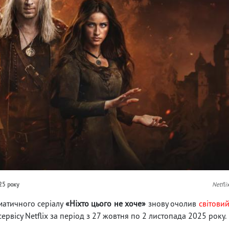
025 року
Netfli
матичного серіалу
«Ніхто цього не хоче»
знову очолив
світови
ервісу Netflix за період з 27 жовтня по 2 листопада 2025 року.