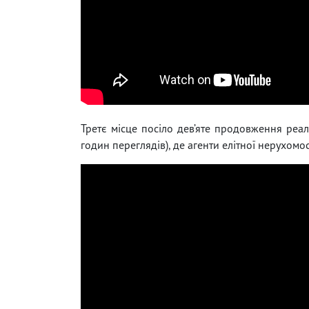
Третє місце посіло дев’яте продовження реал
годин переглядів), де агенти елітної нерухомос