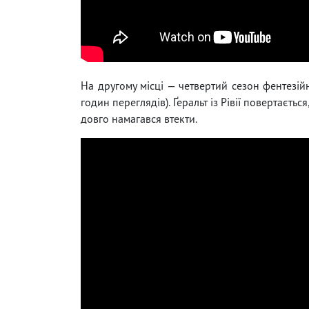
На другому місці — четвертий сезон фентезій
годин переглядів). Ґеральт із Рівії повертаєть
довго намагався втекти.