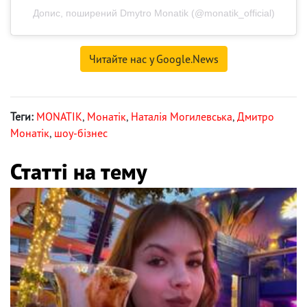
Допис, поширений Dmytro Monatik (@monatik_official)
Читайте нас у Google.News
Теги:
MONATIK
,
Монатік
,
Наталія Могилевська
,
Дмитро
Монатік
,
шоу-бізнес
Статті на тему