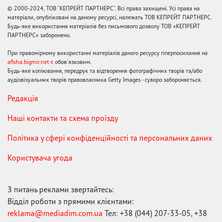
© 2000-2024, ТОВ "КЕПРЕЙТ ПАРТНЕРС". Всі права захищені. Усі права на
матеріали, опубліковані на даному ресурсі, належать ТОВ КЕПРЕЙТ ПАРТНЕРС.
Будь-яке використання матеріалів без письмового дозволу ТОВ «КЕПРЕЙТ
ПАРТНЕРС» заборонено.
При правомірному використанні матеріалів даного ресурсу гіперпосилання на
afisha.bigmir.net є
обов'язковим.
Будь-яке копіювання, передрук та відтворення фотографічних творів та/або
аудіовізуальних творів правовласника Getty Images - суворо забороняється.
Редакція
Наші контакти та схема проїзду
Політика у сфері конфіденційності та персональних даних
Користувача угода
З питань реклами звертайтесь:
Відділ роботи з прямими клієнтами:
reklama@mediadim.com.ua
Тел: +38 (044) 207-33-05, +38