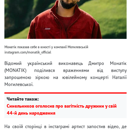
Монатік показав себе в юності у компанії Могилевській
instagram.com/monatik_official
Відомий український виконавець Дмитро Монатік
(MONATIK) поділився враженнями від виступу
запрошеною зіркою на ювілейному концерті Наталії
Могилевської.
Читайте також:
Синельников оголосив про вагітність дружини у свій
44-й день народження
На своїй сторінці в інстаграмі артист запостив відео, де