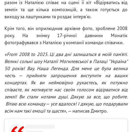
разом із Наталією співає на сцені її хіт «Відірватись від
землі» та ще кілька композицій, а також готується до
виходу за лаштунками та роздає інтерв'ю.
Крім того, він оприлюднив архівне фото, зроблене 2008
року. На знімку 17-річної давнини Монатік
фотографувався з Наталією у компанії команди співачки.
«From 2008 to 2025. Ці два дні залишаться в моїй пам’яті.
Великі сольні шоу Наталії Могилевської в Палаці "Україна"
50 років! Вау. Наша Легенда. Для мене це була велика
честь — прийняти запрошення виступити на ваших
концертах. Як ви неймовірно рухаєтесь, як потужно
співаєте, як мотивуєте нас своїм голосом відірватися від
землі! Ви стали нотами душі. Дякую за все, що робите.
Вітаю всю команду — усе вдалося! І дякую, що подарували
всім нам такі емоції та щастя»
, — написав Дмитро.