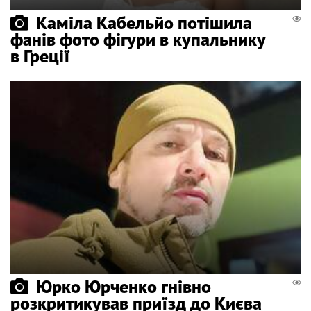
Каміла Кабельйо потішила
фанів фото фігури в купальнику
в Греції
Юрко Юрченко гнівно
розкритикував приїзд до Києва