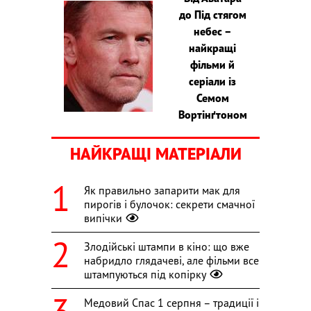
до Під стягом
небес –
найкращі
фільми й
серіали із
Семом
Вортінґтоном
НАЙКРАЩІ МАТЕРІАЛИ
Як правильно запарити мак для
пирогів і булочок: секрети смачної
випічки
Злодійські штампи в кіно: що вже
набридло глядачеві, але фільми все
штампуються під копірку
Медовий Спас 1 серпня – традиції і