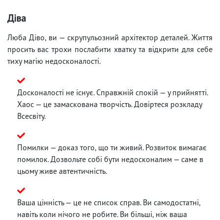
Діва
Люба Діво, ви — скрупульозний архітектор деталей. Життя
просить вас трохи послабити хватку та відкрити для себе
тиху магію недосконалості.
Досконалості не існує. Справжній спокій — у прийнятті.
Хаос — це замаскована творчість. Довіртеся розкладу
Всесвіту.
Помилки — доказ того, що ти живий. Розвиток вимагає
помилок. Дозвольте собі бути недосконалим — саме в
цьому живе автентичність.
Ваша цінність — це не список справ. Ви самодостатні,
навіть коли нічого не робите. Ви більші, ніж ваша