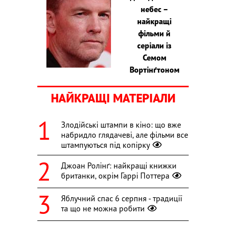
небес –
найкращі
фільми й
серіали із
Семом
Вортінґтоном
НАЙКРАЩІ МАТЕРІАЛИ
Злодійські штампи в кіно: що вже
набридло глядачеві, але фільми все
штампуються під копірку
Джоан Ролінґ: найкращі книжки
британки, окрім Гаррі Поттера
Яблучний спас 6 серпня - традиції
та що не можна робити