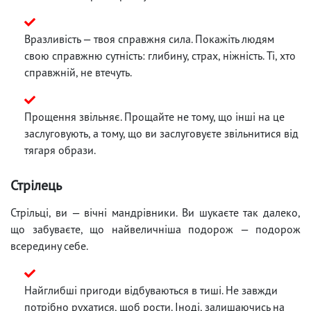
Вразливість — твоя справжня сила. Покажіть людям
свою справжню сутність: глибину, страх, ніжність. Ті, хто
справжній, не втечуть.
Прощення звільняє. Прощайте не тому, що інші на це
заслуговують, а тому, що ви заслуговуєте звільнитися від
тягаря образи.
Стрілець
Стрільці, ви — вічні мандрівники. Ви шукаєте так далеко,
що забуваєте, що найвеличніша подорож — подорож
всередину себе.
Найглибші пригоди відбуваються в тиші. Не завжди
потрібно рухатися, щоб рости. Іноді, залишаючись на