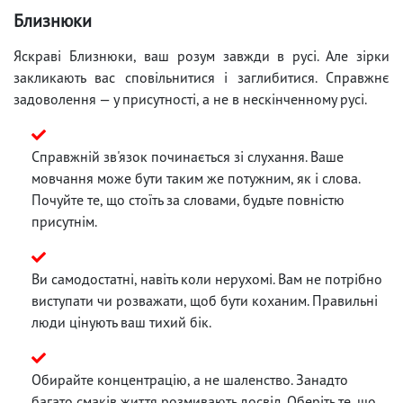
Близнюки
Яскраві Близнюки, ваш розум завжди в русі. Але зірки
закликають вас сповільнитися і заглибитися. Справжнє
задоволення — у присутності, а не в нескінченному русі.
Справжній зв'язок починається зі слухання. Ваше
мовчання може бути таким же потужним, як і слова.
Почуйте те, що стоїть за словами, будьте повністю
присутнім.
Ви самодостатні, навіть коли нерухомі. Вам не потрібно
виступати чи розважати, щоб бути коханим. Правильні
люди цінують ваш тихий бік.
Обирайте концентрацію, а не шаленство. Занадто
багато смаків життя розмивають досвід. Оберіть те, що