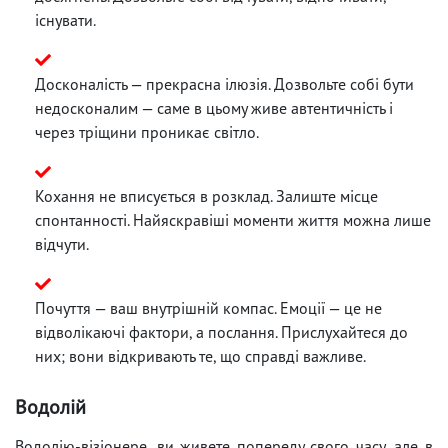
існувати.
Досконалість — прекрасна ілюзія. Дозвольте собі бути
недосконалим — саме в цьому живе автентичність і
через тріщини проникає світло.
Кохання не вписується в розклад. Залиште місце
спонтанності. Найяскравіші моменти життя можна лише
відчути.
Почуття — ваш внутрішній компас. Емоції — це не
відволікаючі фактори, а послання. Прислухайтеся до
них; вони відкривають те, що справді важливе.
Водолій
Водолію-візіонере, ви живете попереду свого часу, але в