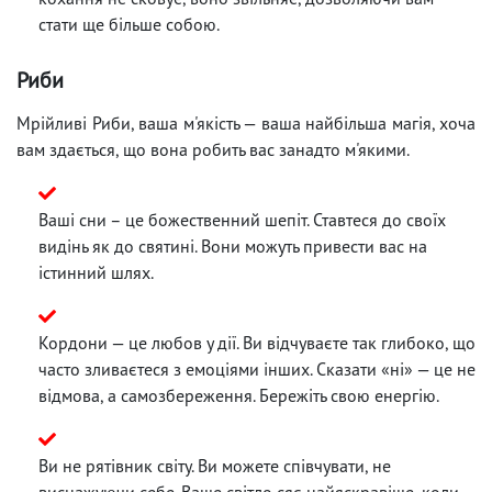
стати ще більше собою.
Риби
Мрійливі Риби, ваша м'якість — ваша найбільша магія, хоча
вам здається, що вона робить вас занадто м'якими.
Ваші сни – це божественний шепіт. Ставтеся до своїх
видінь як до святині. Вони можуть привести вас на
істинний шлях.
Кордони — це любов у дії. Ви відчуваєте так глибоко, що
часто зливаєтеся з емоціями інших. Сказати «ні» — це не
відмова, а самозбереження. Бережіть свою енергію.
Ви не рятівник світу. Ви можете співчувати, не
виснажуючи себе. Ваше світло сяє найяскравіше, коли