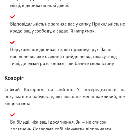
місці, відкриваєш нові двері.
Відповідальність не заганяє вас у клітку. Прихильність не
краде вашу свободу, а задає їй напрямок.
Нерухомість відкриває те, що приховує рух. Ваше
наступне велике осяяння прийде не від галасу, а від
тиші, де туман розсіюється, і ви бачите свою істину.
Козоріг
Стійкий Козорогу, ви амбітні. У зосередженості на
результаті ви забуваєте, що шлях не менш важливий, ніж
кінцева мета.
Ви більші, ніж ваші досягнення. Ви — не список
досягнень. Дозвольте собі відчувати, відпочивати,