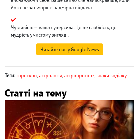
його не затьмарює надмірна віддача.
Чутливість — ваша суперсила. Це не слабкість, це
мудрість у чистому вигляді.
Читайте нас у Google.News
Теги:
гороскоп
,
астрологія
,
астропрогноз
,
знаки зодіаку
Статті на тему