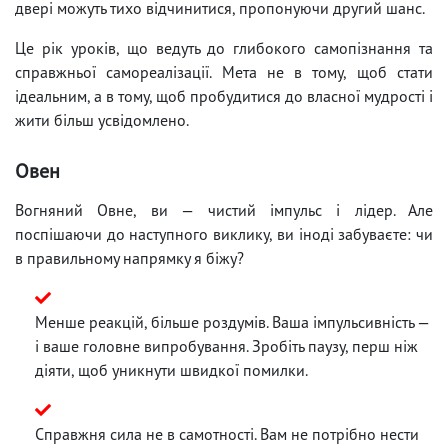
двері можуть тихо відчинитися, пропонуючи другий шанс.
Це рік уроків, що ведуть до глибокого самопізнання та
справжньої самореалізації. Мета не в тому, щоб стати
ідеальним, а в тому, щоб пробудитися до власної мудрості і
жити більш усвідомлено.
Овен
Вогняний Овне, ви — чистий імпульс і лідер. Але
поспішаючи до наступного виклику, ви іноді забуваєте: чи
в правильному напрямку я біжу?
Менше реакцій, більше роздумів. Ваша імпульсивність —
і ваше головне випробування. Зробіть паузу, перш ніж
діяти, щоб уникнути швидкої помилки.
Справжня сила не в самотності. Вам не потрібно нести