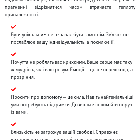
прагненні відрізнятися часом втрачаєте теплоту
приналежності.
Бути унікальним не означає бути самотнім. Зв'язок не
послаблює вашу індивідуальність, а посилює її.
Почуття не роблять вас крихкими. Ваше серце має таку
ж мудрість, як і ваш розум. Емоції — це не перешкода, а
прозріння.
Просити про допомогу — це сила. Навіть найгеніальніші
уми потребують підтримки. Дозвольте іншим йти поруч
із вами.
Близькість не загрожує вашій свободі. Справжнє
кохання не сковує, воно звільняє, дозволяючи вам