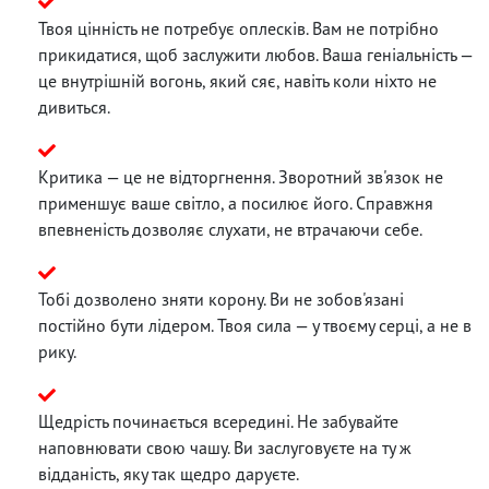
Твоя цінність не потребує оплесків. Вам не потрібно
прикидатися, щоб заслужити любов. Ваша геніальність —
це внутрішній вогонь, який сяє, навіть коли ніхто не
дивиться.
Критика — це не відторгнення. Зворотний зв'язок не
применшує ваше світло, а посилює його. Справжня
впевненість дозволяє слухати, не втрачаючи себе.
Тобі дозволено зняти корону. Ви не зобов'язані
постійно бути лідером. Твоя сила — у твоєму серці, а не в
рику.
Щедрість починається всередині. Не забувайте
наповнювати свою чашу. Ви заслуговуєте на ту ж
відданість, яку так щедро даруєте.