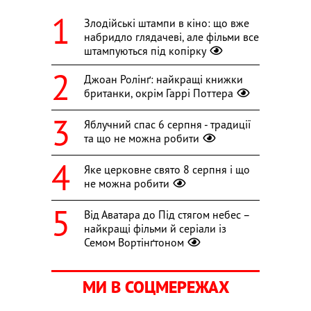
Злодійські штампи в кіно: що вже
набридло глядачеві, але фільми все
штампуються під копірку
Джоан Ролінґ: найкращі книжки
британки, окрім Гаррі Поттера
Яблучний спас 6 серпня - традиції
та що не можна робити
Яке церковне свято 8 серпня і що
не можна робити
Від Аватара до Під стягом небес –
найкращі фільми й серіали із
Семом Вортінґтоном
МИ В СОЦМЕРЕЖАХ