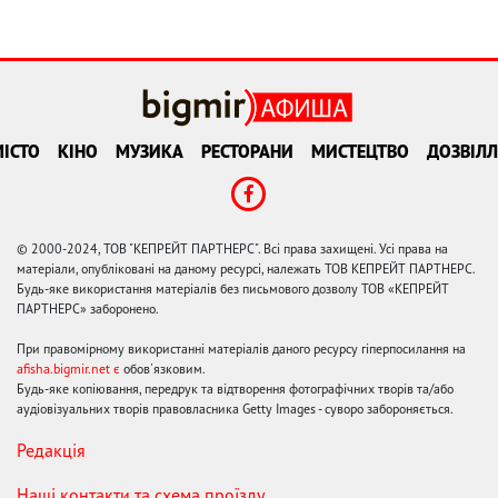
ІСТО
КІНО
МУЗИКА
РЕСТОРАНИ
МИСТЕЦТВО
ДОЗВІЛЛ
© 2000-2024, ТОВ "КЕПРЕЙТ ПАРТНЕРС". Всі права захищені. Усі права на
матеріали, опубліковані на даному ресурсі, належать ТОВ КЕПРЕЙТ ПАРТНЕРС.
Будь-яке використання матеріалів без письмового дозволу ТОВ «КЕПРЕЙТ
ПАРТНЕРС» заборонено.
При правомірному використанні матеріалів даного ресурсу гіперпосилання на
afisha.bigmir.net є
обов'язковим.
Будь-яке копіювання, передрук та відтворення фотографічних творів та/або
аудіовізуальних творів правовласника Getty Images - суворо забороняється.
Редакція
Наші контакти та схема проїзду