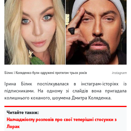
Білик і Коляденко були одружені протягом трьох років
instagram
Ірина Білик поспілкувалася в інстаграм-історіях із
підписниками. На одному зі слайдів вона пригадала
колишнього коханого, шоумена Дмитра Коляденка.
Читайте також:
Налчаджіоглу розповів про свої теперішні стосунки з
Лорак