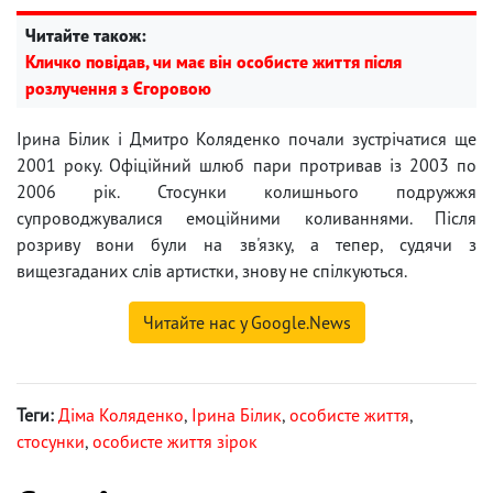
Читайте також:
Кличко повідав, чи має він особисте життя після
розлучення з Єгоровою
Ірина Білик і Дмитро Коляденко почали зустрічатися ще
2001 року. Офіційний шлюб пари протривав із 2003 по
2006 рік. Стосунки колишнього подружжя
супроводжувалися емоційними коливаннями. Після
розриву вони були на зв'язку, а тепер, судячи з
вищезгаданих слів артистки, знову не спілкуються.
Читайте нас у Google.News
Теги:
Діма Коляденко
,
Ірина Білик
,
особисте життя
,
стосунки
,
особисте життя зірок