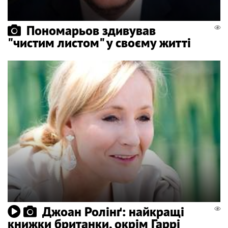
Пономарьов здивував
"чистим листом" у своєму житті
Джоан Ролінґ: найкращі
книжки британки, окрім Гаррі