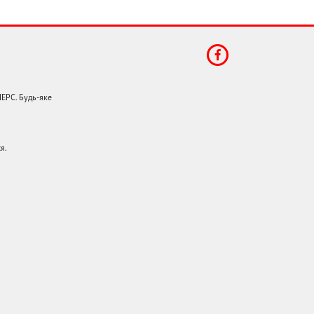
НЕРС. Будь-яке
я.