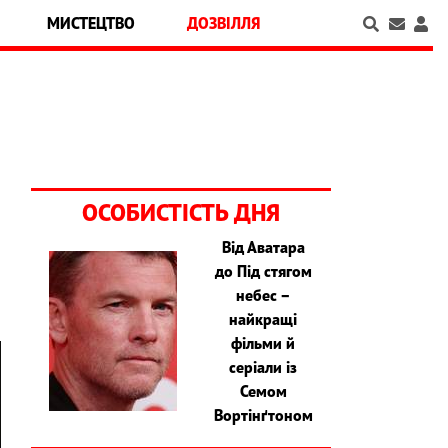
МИСТЕЦТВО
ДОЗВІЛЛЯ
ОСОБИСТІСТЬ ДНЯ
Від Аватара
до Під стягом
небес –
найкращі
фільми й
серіали із
Семом
Вортінґтоном