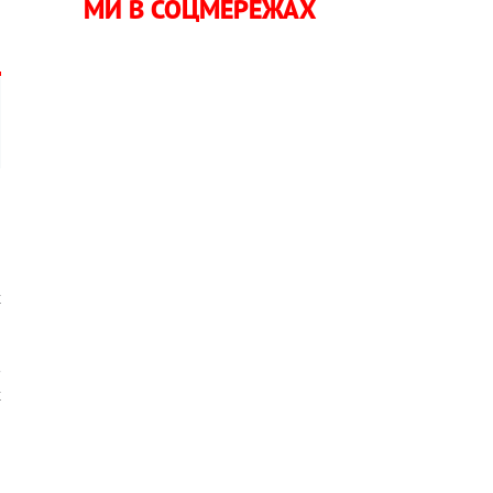
МИ В СОЦМЕРЕЖАХ
я
ч
х
в
х
,