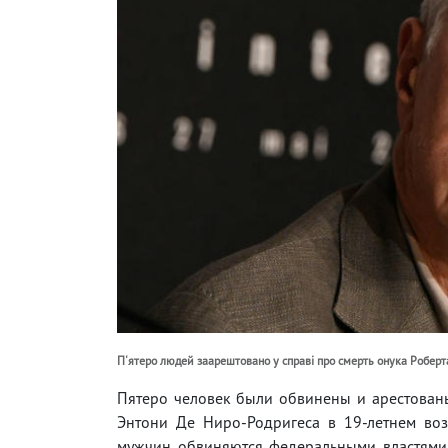
П'ятеро людей заарештовано у справі про смерть онука Роберт
Пятеро человек были обвинены и арестованы
Энтони Де Ниро-Родригеса в 19-летнем во
мужчин обвиняются федеральными властями 