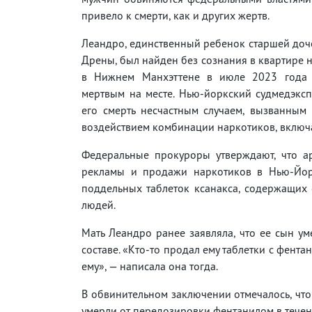
привело к смерти, как и других жертв.
Леандро, единственный ребенок старшей до
Дрены, был найден без сознания в квартире н
в Нижнем Манхэттене в июле 2023 года 
мертвым на месте. Нью-йоркский судмедэкс
его смерть несчастным случаем, вызванным
воздействием комбинации наркотиков, включа
Федеральные прокуроры утверждают, что а
рекламы и продажи наркотиков в Нью-Йорк
поддельных таблеток ксанакса, содержащих
людей.
Мать Леандро ранее заявляла, что ее сын ум
составе. «Кто-то продал ему таблетки с фента
ему», — написала она тогда.
В обвинительном заключении отмечалось, что
умерли от передозировки фентанилом в течени