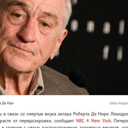
а Де Ніро
Getty Image
 в связи со смертью внука актера Роберта Де Ниро Леандр
зрасте от передозировки, сообщает
NBC 4 New York
. Пятер
в сговоре с целью распространения запретных веществ, чт