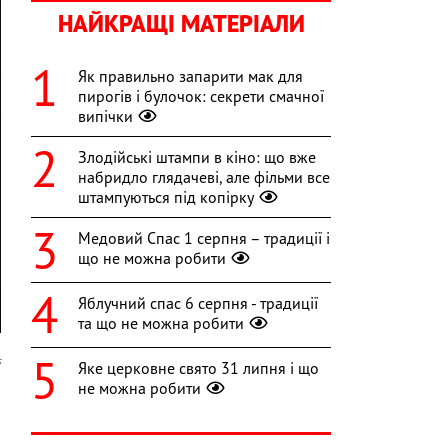
НАЙКРАЩІ МАТЕРІАЛИ
Як правильно запарити мак для
пирогів і булочок: секрети смачної
випічки
Злодійські штампи в кіно: що вже
набридло глядачеві, але фільми все
штампуються під копірку
Медовий Спас 1 серпня – традиції і
що не можна робити
Яблучний спас 6 серпня - традиції
та що не можна робити
s
Яке церковне свято 31 липня і що
не можна робити
о
о
о