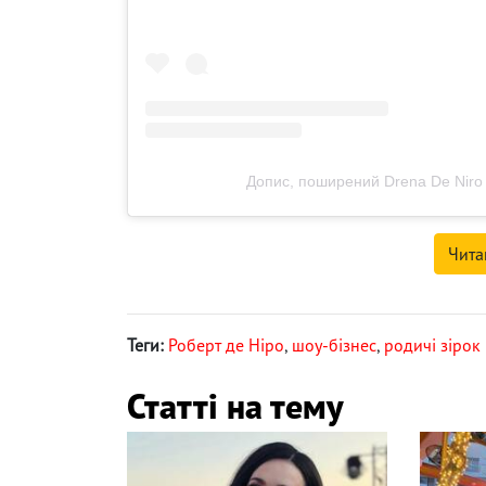
Допис, поширений Drena De Niro
Чита
Теги:
Роберт де Ніро
,
шоу-бізнес
,
родичі зірок
Статті на тему