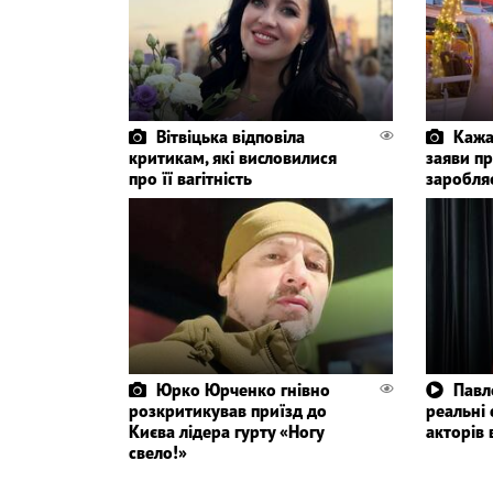
Вітвіцька відповіла
Кажа
критикам, які висловилися
заяви пр
про її вагітність
заробля
Юрко Юрченко гнівно
Павл
розкритикував приїзд до
реальні
Києва лідера гурту «Ногу
акторів 
свело!»