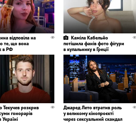
нна відповіла на
Каміла Кабельйо
о те, що вона
потішила фанів фото фігури
є в РФ
в купальнику в Греції
о Текучев розкрив
Джаред Лето втратив роль
 суми гонорарів
у великому кінопроєкті
в Україні
через сексуальний скандал