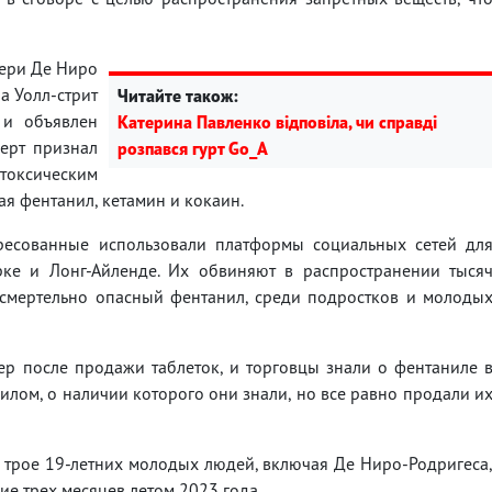
чери Де Ниро
а Уолл-стрит
Читайте також:
и объявлен
Катерина Павленко відповіла, чи справді
перт признал
розпався гурт Go_A
 токсическим
я фентанил, кетамин и кокаин.
ресованные использовали платформы социальных сетей дл
е и Лонг-Айленде. Их обвиняют в распространении тыся
 смертельно опасный фентанил, среди подростков и молоды
ер после продажи таблеток, и торговцы знали о фентаниле 
нилом, о наличии которого они знали, но все равно продали и
 трое 19-летних молодых людей, включая Де Ниро-Родригеса
е трех месяцев летом 2023 года.