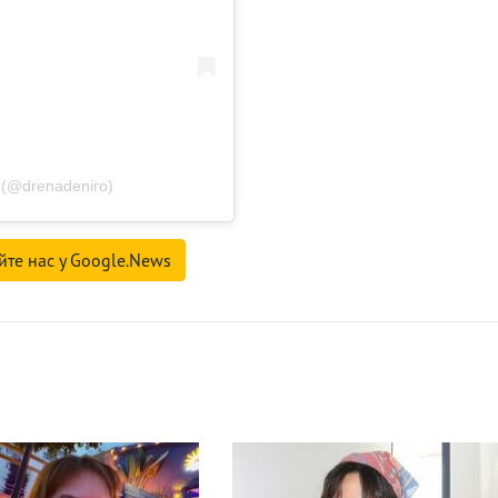
 (@drenadeniro)
йте нас у Google.News