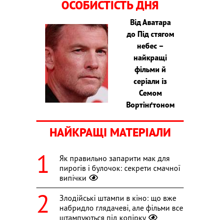
ОСОБИСТІСТЬ ДНЯ
Від Аватара
до Під стягом
небес –
найкращі
фільми й
серіали із
Семом
Вортінґтоном
НАЙКРАЩІ МАТЕРІАЛИ
Як правильно запарити мак для
пирогів і булочок: секрети смачної
випічки
Злодійські штампи в кіно: що вже
набридло глядачеві, але фільми все
штампуються під копірку