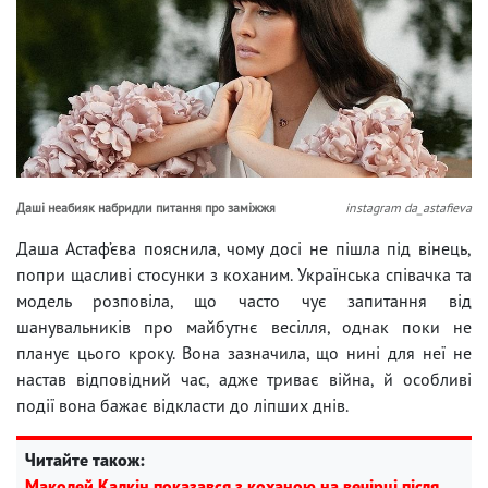
Даші неабияк набридли питання про заміжжя
instagram da_astafieva
Даша Астаф’єва пояснила, чому досі не пішла під вінець,
попри щасливі стосунки з коханим. Українська співачка та
модель розповіла, що часто чує запитання від
шанувальників про майбутнє весілля, однак поки не
планує цього кроку. Вона зазначила, що нині для неї не
настав відповідний час, адже триває війна, й особливі
події вона бажає відкласти до ліпших днів.
Читайте також:
Маколей Калкін показався з коханою на вечірці після