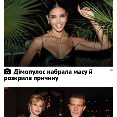
Дімопулос набрала масу й
розкрила причину