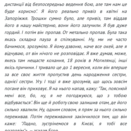
дистанції від безпосередньо ведення бою, але там нам це
буде корисно". Я його реально привіз в квітні на
Запоріжжя. Трошки сумно було, але привіз, там віддав
його в нашу майстерню, вони його залучили. Я був дуже
гордий. І потім він пропав. От метально пропав. Була така
якась складна пауза в спілкуванні. Ну, ми не часто
бачимося, зрозуміло. Я йому дзвоню, наче все окей, але я
відчуваю, от він нічого не розповідає. Я вже думав, може,
якесь там нещасте кохання, 18 років в Могилянці, інші
якісь причини. І тривало це до 1 вересня, коли він вперше
за все своє життя пропустив день народження сестри,
однієї сестри. Угу. І тоді я вже зрозумів, що щось зовсім
погане він приховує. Я на нього напав, кажу: "Так, пояснюй
мені все, бо, ну, я не погоджуюся, що з тобою
відбувається". Він ще й роботу свою залишив отам, де його
сильно хвалили. Ну, одним словом, я прям за нього сильно
переживав. Потім переживання закінчилося тим, що він
каже: "Ладно, зустрінемося в Києві, я тобі все
розповім"»,
— згадав Єгор.