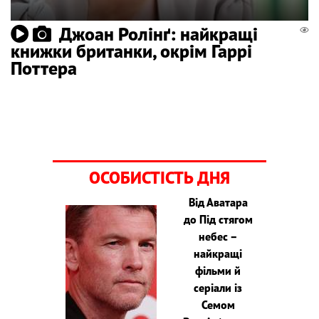
Джоан Ролінґ: найкращі
книжки британки, окрім Гаррі
Поттера
ОСОБИСТІСТЬ ДНЯ
Від Аватара
до Під стягом
небес –
найкращі
фільми й
серіали із
Семом