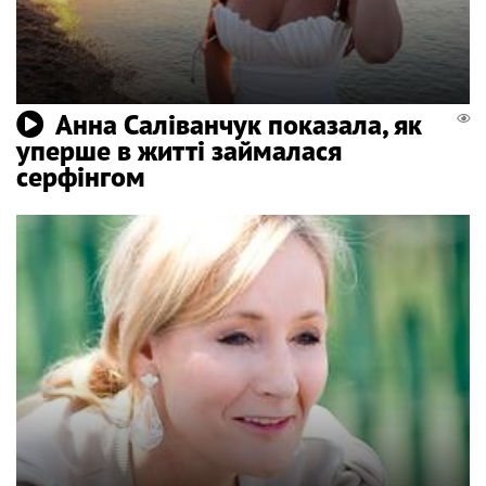
Анна Саліванчук показала, як
уперше в житті займалася
серфінгом