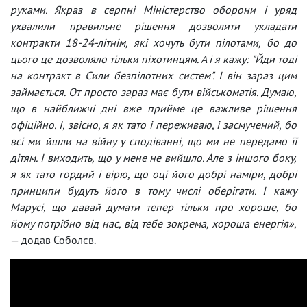
руками. Якраз в серпні Міністерство оборони і уряд
ухвалили правильне рішення дозволити укладати
контракти 18-24-літнім, які хочуть бути пілотами, бо до
цього це дозволяло тільки піхотинцям. А і я кажу: "Йди тоді
на контракт в Сили безпілотних систем". І він зараз цим
займається. От просто зараз має бути військоматія. Думаю,
що в найближчі дні вже прийме це важливе рішення
офіційно. І, звісно, я як тато і переживаю, і засмучений, бо
всі ми йшли на війну у сподіванні, що ми не передамо її
дітям. І виходить, що у мене не вийшло. Але з іншого боку,
я як тато гордий і вірю, що оці його добрі наміри, добрі
принципи будуть його в тому числі оберігати. І кажу
Марусі, що давай думати тепер тільки про хороше, бо
йому потрібно від нас, від тебе зокрема, хороша енергія»
,
— додав Соболєв.