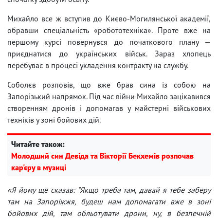
Михайло все ж вступив до Києво-Могилянської академії,
обравши спеціальність «робототехніка». Проте вже на
першому курсі повернувся до початкового плану —
приєднатися до українських військ. Зараз хлопець
перебуває в процесі укладення контракту на службу.
Соболєв розповів, що вже брав сина із собою на
Запорізький напрямок. Під час війни Михайло зацікавився
створенням дронів і допомагав у майстерні військових
техніків у зоні бойових дій.
Читайте також:
Молодший син Девіда та Вікторії Бекхемів розпочав
кар'єру в музиці
«Я йому ще сказав: "Якщо треба там, давай я тебе заберу
там на Запоріжжя, будеш нам допомагати вже в зоні
бойових дій, там обльотувати дрони, ну, в безпечній