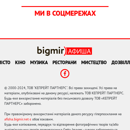
МИ В СОЦМЕРЕЖАХ
ІСТО
КІНО
МУЗИКА
РЕСТОРАНИ
МИСТЕЦТВО
ДОЗВІЛЛ
© 2000-2024, ТОВ "КЕПРЕЙТ ПАРТНЕРС". Всі права захищені. Усі права на
матеріали, опубліковані на даному ресурсі, належать ТОВ КЕПРЕЙТ ПАРТНЕРС.
Будь-яке використання матеріалів без письмового дозволу ТОВ «КЕПРЕЙТ
ПАРТНЕРС» заборонено.
При правомірному використанні матеріалів даного ресурсу гіперпосилання на
afisha.bigmir.net є
обов'язковим.
Будь-яке копіювання, передрук та відтворення фотографічних творів та/або
аудіовізуальних творів правовласника Getty Images - суворо забороняється.