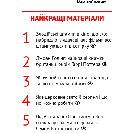
Вортінґтоном
НАЙКРАЩІ МАТЕРІАЛИ
Злодійські штампи в кіно: що вже
набридло глядачеві, але фільми все
штампуються під копірку
Джоан Ролінґ: найкращі книжки
британки, окрім Гаррі Поттера
Яблучний спас 6 серпня - традиції
та що не можна робити
Яке церковне свято 8 серпня і що
не можна робити
Від Аватара до Під стягом небес –
найкращі фільми й серіали із
Семом Вортінґтоном