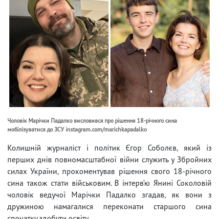
Чоловік Марічки Падалко висловився про рішення 18-річного сина
мобілізуватися до ЗСУ instagram.com/marichkapadalko
Колишній журналіст і політик Єгор Соболєв, який із
перших днів повномасштабної війни служить у Збройних
силах України, прокоментував рішення свого 18-річного
сина також стати військовим. В інтерв’ю Янині Соколовій
чоловік ведучої Марічки Падалко згадав, як вони з
дружиною намагалися переконати старшого сина
спочатку здобути освіту.