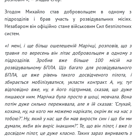
Згодом Михайло став добровольцем в одному з
підрозділів і брав участь у розвідувальних місіях.
Незабаром він офіційно стане військовим Сил безпілотних
систем.
«І мені, і ще більш ошелешеній Марічці, розповів, що з
травня по вересень він літає добровольцем в одному з
підрозділів. Зробив вже більше 100 місій на
розвідувальному БПЛА. Що багато для розвідувального
БПЛА, це вже рівень такого досвідченого пілота, і
збирається мобілізуватися, укласти контракт. А, ну, тут
відповідно вже, ну, я його підтримав, сказав, що дуже
пишаюся ним. Марічка була просто в шоці, мовчала. Вона
потім дуже сильно переживала, але я їй сказав: "Слухай,
кохана, ну, на кого ми можемо нарікати, окрім як на нас з
тобою?". Ну, який у нас ще би мав вирости син і що би ми
думали, якби він виріс інакшим?". Те, що він пілот, і вже із
досвідом пілот, це дуже класно. Таких зараз виривають з