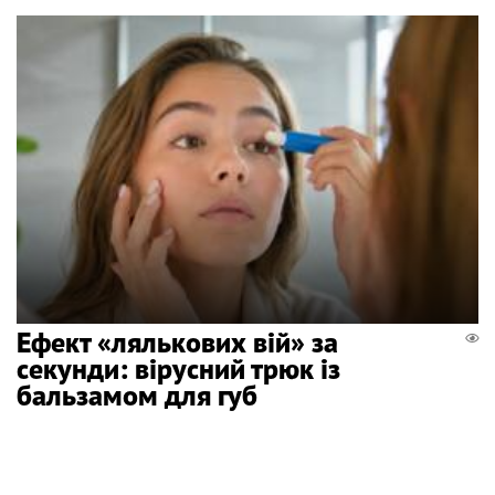
Ефект «лялькових вій» за
секунди: вірусний трюк із
бальзамом для губ