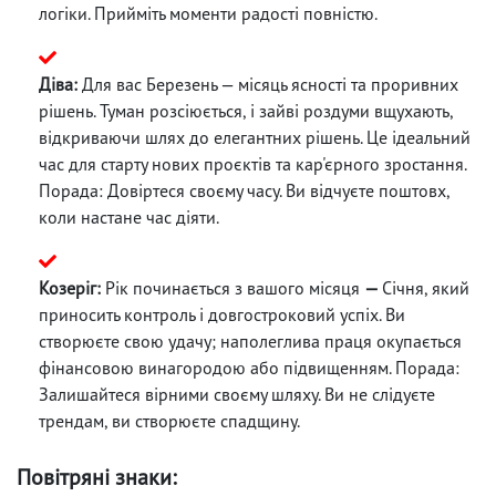
логіки. Прийміть моменти радості повністю.
Діва:
Для вас Березень — місяць ясності та проривних
рішень. Туман розсіюється, і зайві роздуми вщухають,
відкриваючи шлях до елегантних рішень. Це ідеальний
час для старту нових проєктів та кар'єрного зростання.
Порада: Довіртеся своєму часу. Ви відчуєте поштовх,
коли настане час діяти.
Козеріг:
Рік починається з вашого місяця
—
Січня, який
приносить контроль і довгостроковий успіх. Ви
створюєте свою удачу; наполеглива праця окупається
фінансовою винагородою або підвищенням. Порада:
Залишайтеся вірними своєму шляху. Ви не слідуєте
трендам, ви створюєте спадщину.
Повітряні знаки: