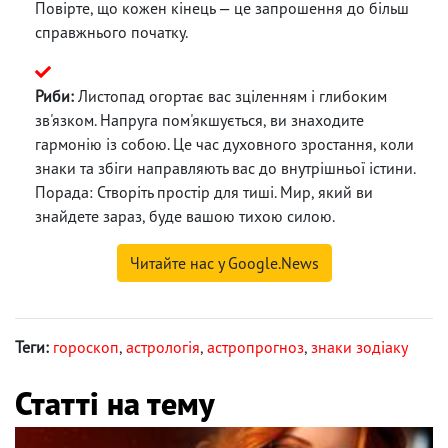
Повірте, що кожен кінець — це запрошення до більш
справжнього початку.
Риби:
Листопад огортає вас зціленням і глибоким
зв'язком. Напруга пом'якшується, ви знаходите
гармонію із собою. Це час духовного зростання, коли
знаки та збіги направляють вас до внутрішньої істини.
Порада: Створіть простір для тиші. Мир, який ви
знайдете зараз, буде вашою тихою силою.
Читайте нас у Google.News
Теги:
гороскоп
,
астрологія
,
астропрогноз
,
знаки зодіаку
Статті на тему