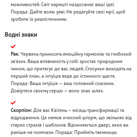
можливостей. Світ нарешті наздоганяє ваші ідеї.
Порада: Дайте волю уяві. Не редагуйте свої мрії, щоб
зробити їх реалістичними.
Водні знаки
Рак:
Червень приносить емоційну гармонію та глибокий
зв'язок. Ваша впевненість у собі зростає природним
чином, що притягує до вас людей. Стосунки виходять на
перший план, а інтуїція веде до істинного щастя.
Порада: Ваша інтуїція — ваш головний союзник.
Довіртеся своєму серцю — воно знає шлях.
Скорпіон:
Для вас Квітень — місяць трансформації та
відродження. Це немов очисний шторм, що звільняє від
старих страхів і шаблонів. Відчиняються двері, яких ви
раніше не помічали. Порада: Прийміть таємницю.