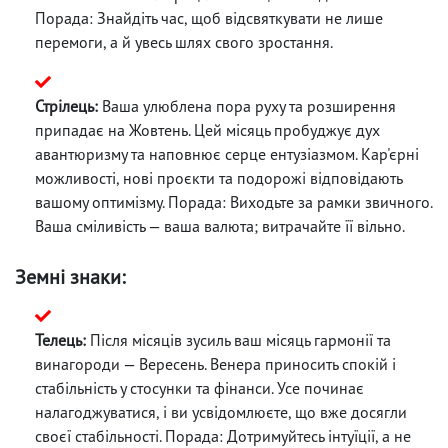
Порада: Знайдіть час, щоб відсвяткувати не лише
перемоги, а й увесь шлях свого зростання.
Стрілець:
Ваша улюблена пора руху та розширення
припадає на Жовтень. Цей місяць пробуджує дух
авантюризму та наповнює серце ентузіазмом. Кар'єрні
можливості, нові проєкти та подорожі відповідають
вашому оптимізму. Порада: Виходьте за рамки звичного.
Ваша сміливість — ваша валюта; витрачайте її вільно.
Земні знаки:
Телець:
Після місяців зусиль ваш місяць гармонії та
винагороди — Вересень. Венера приносить спокій і
стабільність у стосунки та фінанси. Усе починає
налагоджуватися, і ви усвідомлюєте, що вже досягли
своєї стабільності. Порада: Дотримуйтесь інтуїції, а не