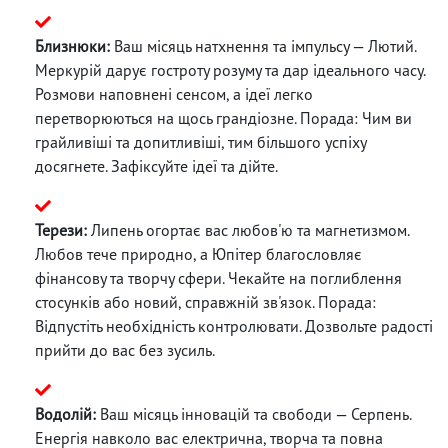
Близнюки:
Ваш місяць натхнення та імпульсу — Лютий.
Меркурій дарує гостроту розуму та дар ідеального часу.
Розмови наповнені сенсом, а ідеї легко
перетворюються на щось грандіозне. Порада: Чим ви
грайливіші та допитливіші, тим більшого успіху
досягнете. Зафіксуйте ідеї та дійте.
Терези:
Липень огортає вас любов'ю та магнетизмом.
Любов тече природно, а Юпітер благословляє
фінансову та творчу сфери. Чекайте на поглиблення
стосунків або новий, справжній зв'язок. Порада:
Відпустіть необхідність контролювати. Дозвольте радості
прийти до вас без зусиль.
Водолій:
Ваш місяць інновацій та свободи — Серпень.
Енергія навколо вас електрична, творча та повна