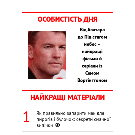
ОСОБИСТІСТЬ ДНЯ
Від Аватара
до Під стягом
небес –
найкращі
фільми й
серіали із
Семом
Вортінґтоном
НАЙКРАЩІ МАТЕРІАЛИ
Як правильно запарити мак для
пирогів і булочок: секрети смачної
випічки