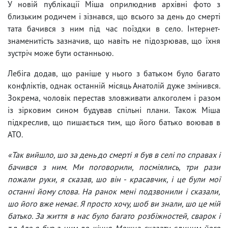
У новій публікації Міша оприлюднив архівні фото з
близьким родичем і зізнався, що всього за день до смерті
тата бачився з ним під час поїздки в село. Інтернет-
знаменитість зазначив, що навіть не підозрював, що їхня
зустріч може бути останньою.
Лебіга додав, що раніше у нього з батьком було багато
конфліктів, однак останній місяць Анатолій дуже змінився.
Зокрема, чоловік перестав зловживати алкоголем і разом
із зірковим сином будував спільні плани. Також Міша
підкреслив, що пишається тим, що його батько воював в
АТО.
«Так вийшло, шо за день до смерті я був в селі по справах і
бачився з ним. Ми поговорили, посміялись, три рази
пожали руки, я сказав, шо він - красавчик, і це були мої
останні йому слова. На ранок мені подзвонили і сказали,
шо його вже немає. Я просто хочу, шоб ви знали, шо це мій
батько. За життя в нас було багато розбіжностей, сварок і
т.д Але я був з ним до кінця. Можна сказати єдиним його