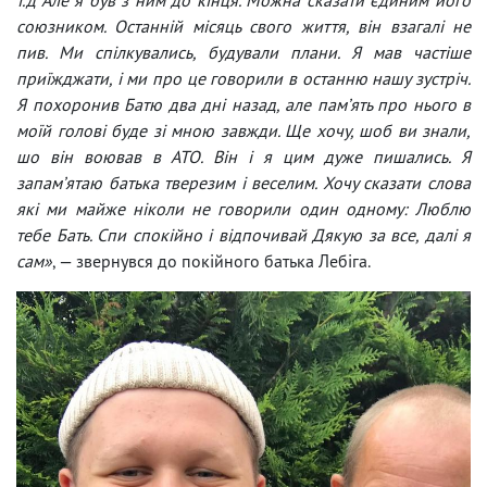
союзником. Останній місяць свого життя, він взагалі не
пив. Ми спілкувались, будували плани. Я мав частіше
приїжджати, і ми про це говорили в останню нашу зустріч.
Я похоронив Батю два дні назад, але памʼять про нього в
моїй голові буде зі мною завжди. Ще хочу, шоб ви знали,
шо він воював в АТО. Він і я цим дуже пишались. Я
запамʼятаю батька тверезим і веселим. Хочу сказати слова
які ми майже ніколи не говорили один одному: Люблю
тебе Бать. Спи спокійно і відпочивай Дякую за все, далі я
сам»
, — звернувся до покійного батька Лебіга.