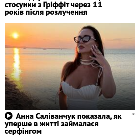
стосунки з Гріффіт через 11
років після розлучення
Анна Саліванчук показала, як
уперше в житті займалася
серфінгом