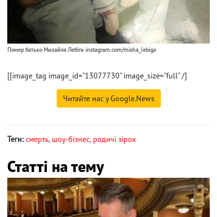
Помер батько Михайла Лебіги instagram.com/misha_lebiga
[[image_tag image_id="13077730" image_size="full" /]
Читайте нас у Google.News
Теги:
смерть
,
шоу-бізнес
,
родичі зірок
Статті на тему