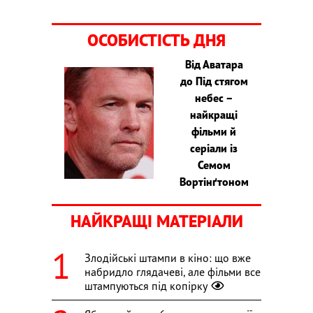
ОСОБИСТІСТЬ ДНЯ
Від Аватара
до Під стягом
небес –
найкращі
фільми й
серіали із
Семом
Вортінґтоном
НАЙКРАЩІ МАТЕРІАЛИ
Злодійські штампи в кіно: що вже
набридло глядачеві, але фільми все
штампуються під копірку