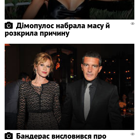
Дімопулос набрала масу й
розкрила причину
Бандерас висловився про