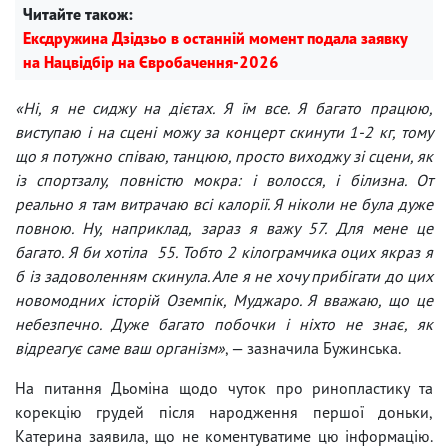
Читайте також:
Ексдружина Дзідзьо в останній момент подала заявку
на Нацвідбір на Євробачення-2026
«Ні, я не сиджу на дієтах. Я їм все. Я багато працюю,
виступаю і на сцені можу за концерт скинути 1-2 кг, тому
що я потужно співаю, танцюю, просто виходжу зі сцени, як
із спортзалу, повністю мокра: і волосся, і білизна. От
реально я там витрачаю всі калорії. Я ніколи не була дуже
повною. Ну, наприклад, зараз я важу 57. Для мене це
багато. Я би хотіла 55. Тобто 2 кілограмчика оцих якраз я
б із задоволенням скинула. Але я не хочу прибігати до цих
новомодних історій Оземпік, Муджаро. Я вважаю, що це
небезпечно. Дуже багато побочки і ніхто не знає, як
відреагує саме ваш організм»
, — зазначила Бужинська.
На питання Дьоміна щодо чуток про ринопластику та
корекцію грудей після народження першої доньки,
Катерина заявила, що не коментуватиме цю інформацію.