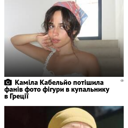
Каміла Кабельйо потішила
фанів фото фігури в купальнику
в Греції