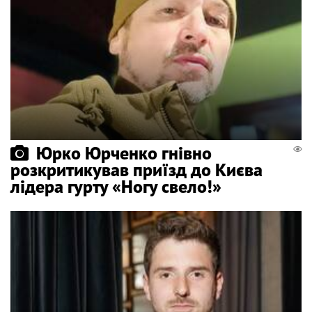
Юрко Юрченко гнівно
розкритикував приїзд до Києва
лідера гурту «Ногу свело!»