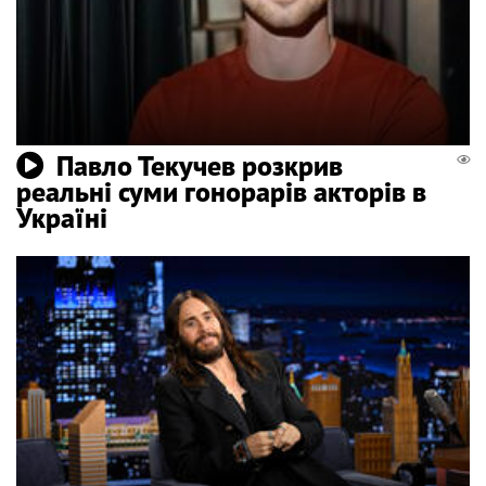
Павло Текучев розкрив
реальні суми гонорарів акторів в
Україні