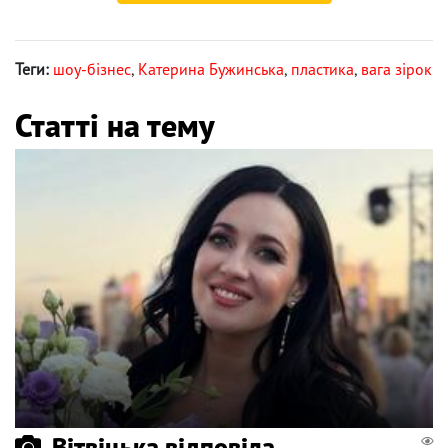
Теги:
шоу-бізнес
,
Катерина Бужинська
,
пластика
,
вага зірок
Статті на тему
Вітвіцька відповіла