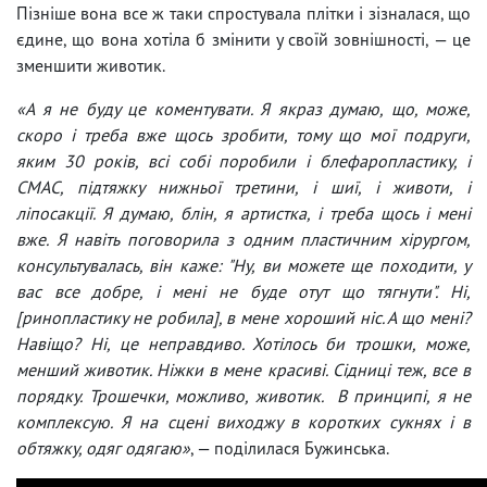
Пізніше вона все ж таки спростувала плітки і зізналася, що
єдине, що вона хотіла б змінити у своїй зовнішності, — це
зменшити животик.
«А я не буду це коментувати. Я якраз думаю, що, може,
скоро і треба вже щось зробити, тому що мої подруги,
яким 30 років, всі собі поробили і блефаропластику, і
СМАС, підтяжку нижньої третини, і шиї, і животи, і
ліпосакції. Я думаю, блін, я артистка, і треба щось і мені
вже. Я навіть поговорила з одним пластичним хірургом,
консультувалась, він каже: "Ну, ви можете ще походити, у
вас все добре, і мені не буде отут що тягнути". Ні,
[ринопластику не робила], в мене хороший ніс. А що мені?
Навіщо? Ні, це неправдиво. Хотілось би трошки, може,
менший животик. Ніжки в мене красиві. Сідниці теж, все в
порядку. Трошечки, можливо, животик. В принципі, я не
комплексую. Я на сцені виходжу в коротких сукнях і в
обтяжку, одяг одягаю»
, — поділилася Бужинська.