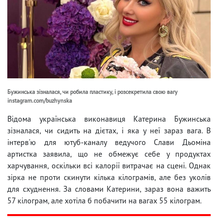
Бужинська зізналася, чи робила пластику, і розсекретила свою вагу
instagram.com/buzhynska
Відома українська виконавиця Катерина Бужинська
зізналася, чи сидить на дієтах, і яка у неї зараз вага. В
інтерв'ю для ютуб-каналу ведучого Слави Дьоміна
артистка заявила, що не обмежує себе у продуктах
харчування, оскільки всі калорії витрачає на сцені. Однак
зірка не проти скинути кілька кілограмів, але без уколів
для схуднення. За словами Катерини, зараз вона важить
57 кілограм, але хотіла б побачити на вагах 55 кілограм.