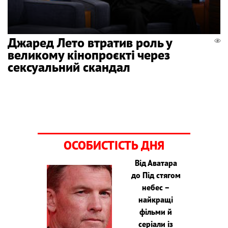
Джаред Лето втратив роль у
великому кінопроєкті через
сексуальний скандал
ОСОБИСТІСТЬ ДНЯ
Від Аватара
до Під стягом
небес –
найкращі
фільми й
серіали із