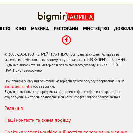
ІСТО
КІНО
МУЗИКА
РЕСТОРАНИ
МИСТЕЦТВО
ДОЗВІЛЛ
© 2000-2024, ТОВ "КЕПРЕЙТ ПАРТНЕРС". Всі права захищені. Усі права на
матеріали, опубліковані на даному ресурсі, належать ТОВ КЕПРЕЙТ ПАРТНЕРС.
Будь-яке використання матеріалів без письмового дозволу ТОВ «КЕПРЕЙТ
ПАРТНЕРС» заборонено.
При правомірному використанні матеріалів даного ресурсу гіперпосилання на
afisha.bigmir.net є
обов'язковим.
Будь-яке копіювання, передрук та відтворення фотографічних творів та/або
аудіовізуальних творів правовласника Getty Images - суворо забороняється.
Редакція
Наші контакти та схема проїзду
Політика у сфері конфіденційності та персональних даних