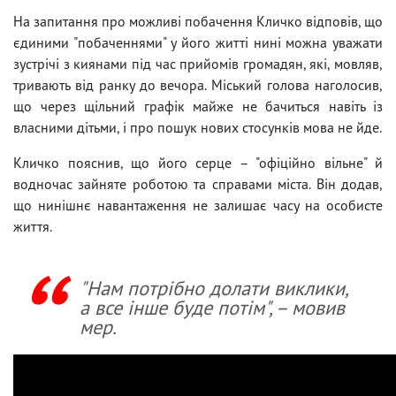
На запитання про можливі побачення Кличко відповів, що
єдиними "побаченнями" у його житті нині можна уважати
зустрічі з киянами під час прийомів громадян, які, мовляв,
тривають від ранку до вечора. Міський голова наголосив,
що через щільний графік майже не бачиться навіть із
власними дітьми, і про пошук нових стосунків мова не йде.
Кличко пояснив, що його серце – "офіційно вільне" й
водночас зайняте роботою та справами міста. Він додав,
що нинішнє навантаження не залишає часу на особисте
життя.
"Нам потрібно долати виклики,
а все інше буде потім", – мовив
мер.