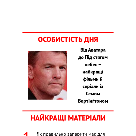
ОСОБИСТІСТЬ ДНЯ
Від Аватара
до Під стягом
небес –
найкращі
фільми й
серіали із
Семом
Вортінґтоном
НАЙКРАЩІ МАТЕРІАЛИ
Як правильно запарити мак для