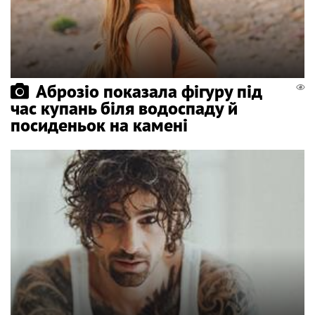
Аброзіо показала фігуру під
час купань біля водоспаду й
посиденьок на камені