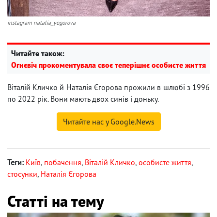
instagram natalia_yegorova
Читайте також:
Огнєвіч прокоментувала своє теперішнє особисте життя
Віталій Кличко й Наталія Єгорова прожили в шлюбі з 1996
по 2022 рік. Вони мають двох синів і доньку.
Читайте нас у Google.News
Теги:
Київ
,
побачення
,
Віталій Кличко
,
особисте життя
,
стосунки
,
Наталія Єгорова
Статті на тему