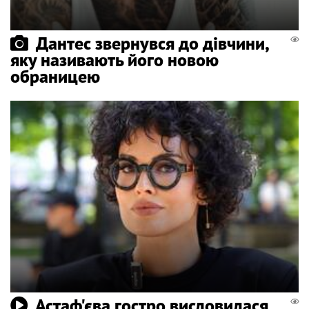
Дантес звернувся до дівчини,
яку називають його новою
обраницею
Астаф'єва гостро висловилася