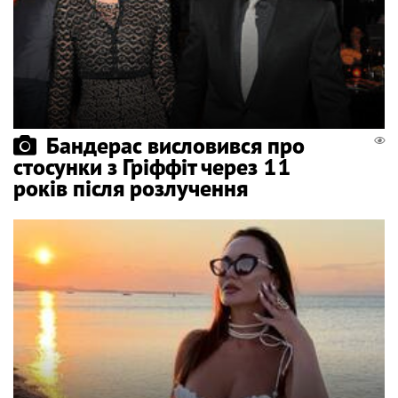
Бандерас висловився про
стосунки з Гріффіт через 11
років після розлучення