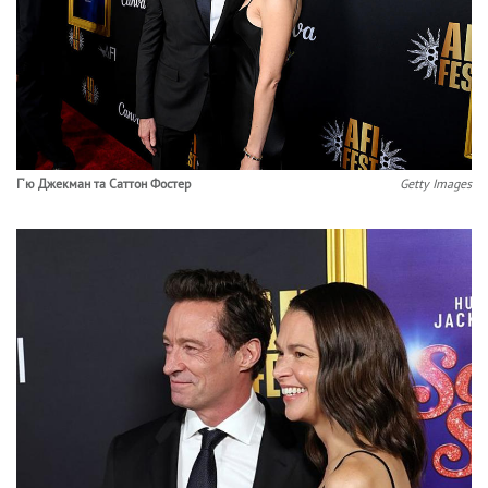
Г'ю Джекман та Саттон Фостер
Getty Images