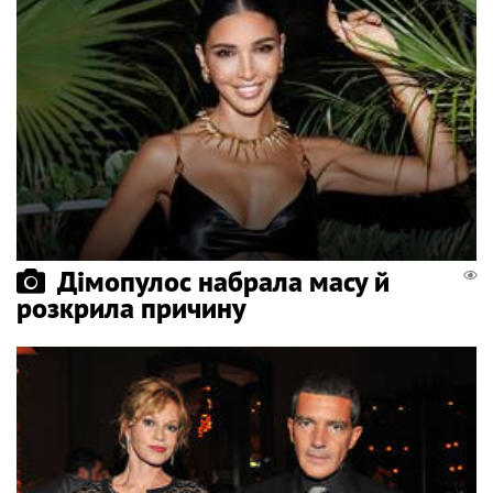
Дімопулос набрала масу й
розкрила причину