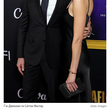
Г'ю Джекман та Саттон Фостер
Getty Images