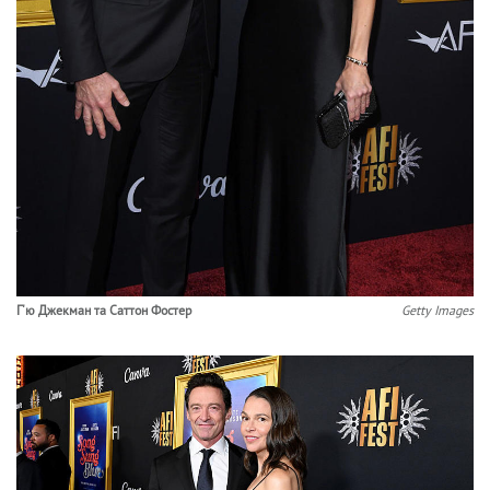
Г'ю Джекман та Саттон Фостер
Getty Images