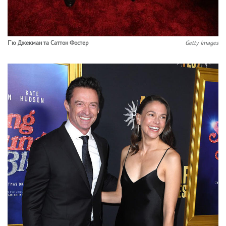
Г'ю Джекман та Саттон Фостер
Getty Images