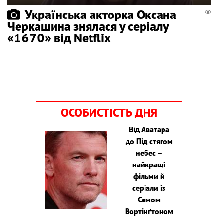
Українська акторка Оксана
Черкашина знялася у серіалу
«1670» від Netflix
ОСОБИСТІСТЬ ДНЯ
Від Аватара
до Під стягом
небес –
найкращі
фільми й
серіали із
Семом
Вортінґтоном