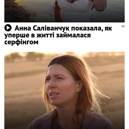
Анна Саліванчук показала, як
уперше в житті займалася
серфінгом