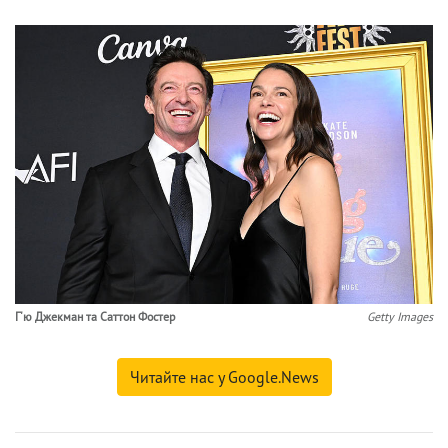
Г'ю Джекман та Саттон Фостер
Getty Images
Читайте нас у Google.News