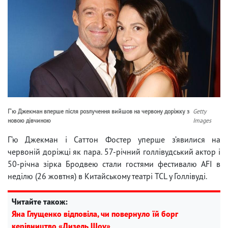
Г'ю Джекман вперше після розлучення вийшов на червону доріжку з
Getty
новою дівчиною
Images
Г’ю Джекман і Саттон Фостер уперше з’явилися на
червоній доріжці як пара. 57-річний голлівудський актор і
50-річна зірка Бродвею стали гостями фестивалю AFI в
неділю (26 жовтня) в Китайському театрі TCL у Голлівуді.
Читайте також:
Яна Глущенко відповіла, чи повернуло їй борг
керівництво «Дизель Шоу»