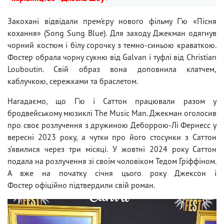
Закохані відвідали прем’єру нового фільму Г’ю «Пісня
кохання» (Song Sung Blue). Для заходу Джекман одягнув
чорний костюм і білу сорочку з темно-синьою краваткою.
Фостер обрала чорну сукню від Galvan і туфлі від Christian
Louboutin. Свій образ вона доповнила клатчем,
каблучкою, сережками та браслетом.
Нагадаємо, що Г’ю і Саттон працювали разом у
бродвейському мюзиклі The Music Man. Джекман оголосив
про своє розлучення з дружиною Деборрою-Лі Фернесс у
вересні 2023 року, а чутки про його стосунки з Саттон
з’явилися через три місяці. У жовтні 2024 року Саттон
подала на розлучення зі своїм чоловіком Тедом Гріффіном.
А вже на початку січня цього року Джексон і
Фостер офіційно підтвердили свій роман.