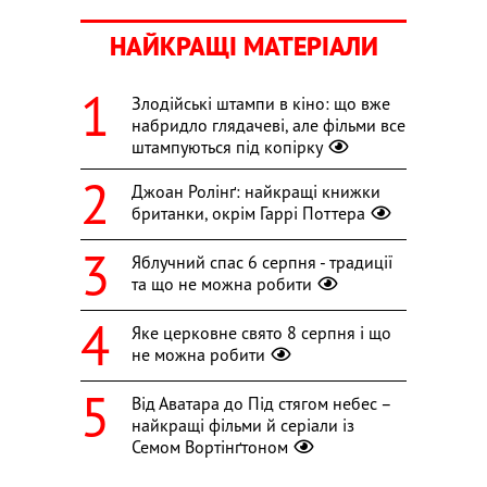
НАЙКРАЩІ МАТЕРІАЛИ
Злодійські штампи в кіно: що вже
набридло глядачеві, але фільми все
штампуються під копірку
Джоан Ролінґ: найкращі книжки
британки, окрім Гаррі Поттера
Яблучний спас 6 серпня - традиції
та що не можна робити
Яке церковне свято 8 серпня і що
не можна робити
Від Аватара до Під стягом небес –
найкращі фільми й серіали із
Семом Вортінґтоном