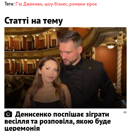
Теги:
Г`ю Джекман
,
шоу-бізнес
,
романи зірок
Статті на тему
Денисенко поспішає зіграти
весілля та розповіла, якою буде
церемонія