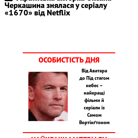
Черкашина знялася у серіалу
«1670» від Netflix
ОСОБИСТІСТЬ ДНЯ
Від Аватара
до Під стягом
небес –
найкращі
фільми й
серіали із
Семом
Вортінґтоном