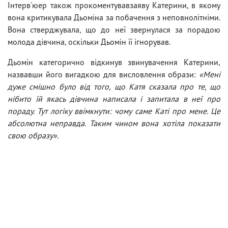
Інтерв'юер також прокоментувавзаяву Катерини, в якому
вона критикувала Дьоміна за побачення з неповнолітніми.
Вона стверджувала, що до неї звернулася за порадою
молода дівчина, оскільки Дьомін її ігнорував.
Дьомін категорично відкинув звинувачення Катерини,
назвавши його вигадкою для висловлення образи:
«Мені
дуже смішно було від того, що Катя сказала про те, що
нібито їй якась дівчина написала і запитала в неї про
пораду. Тут логіку ввімкнути: чому саме Каті про мене. Це
абсолютна неправда. Таким чином вона хотіла показати
свою образу».