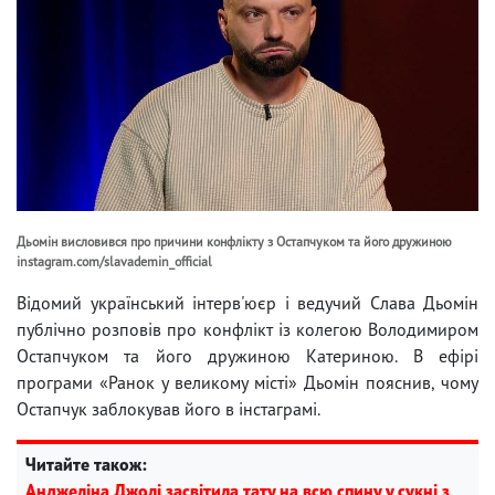
Дьомін висловився про причини конфлікту з Остапчуком та його дружиною
instagram.com/slavademin_official
Відомий український інтерв'юєр і ведучий Слава Дьомін
публічно розповів про конфлікт із колегою Володимиром
Остапчуком та його дружиною Катериною. В ефірі
програми «Ранок у великому місті» Дьомін пояснив, чому
Остапчук заблокував його в інстаграмі.
Читайте також:
Анджеліна Джолі засвітила тату на всю спину у сукні з