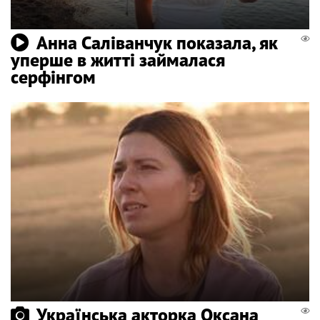
Анна Саліванчук показала, як
уперше в житті займалася
серфінгом
Українська акторка Оксана