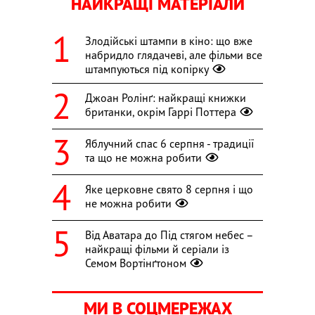
НАЙКРАЩІ МАТЕРІАЛИ
Злодійські штампи в кіно: що вже
набридло глядачеві, але фільми все
штампуються під копірку
Джоан Ролінґ: найкращі книжки
британки, окрім Гаррі Поттера
Яблучний спас 6 серпня - традиції
та що не можна робити
Яке церковне свято 8 серпня і що
не можна робити
Від Аватара до Під стягом небес –
найкращі фільми й серіали із
Семом Вортінґтоном
МИ В СОЦМЕРЕЖАХ