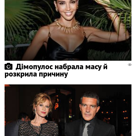
Дімопулос набрала масу й
розкрила причину