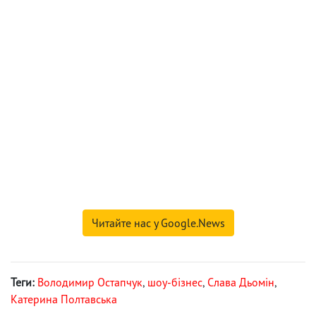
Читайте нас у Google.News
Теги:
Володимир Остапчук
,
шоу-бізнес
,
Слава Дьомін
,
Катерина Полтавська