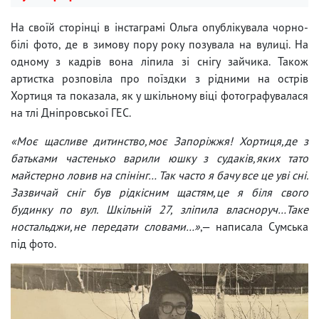
На своїй сторінці в інстаграмі Ольга опублікувала чорно-
білі фото, де в зимову пору року позувала на вулиці. На
одному з кадрів вона ліпила зі снігу зайчика. Також
артистка розповіла про поїздки з рідними на острів
Хортиця та показала, як у шкільному віці фотографувалася
на тлі Дніпровської ГЕС.
«Моє щасливе дитинство,моє Запоріжжя! Хортиця,де з
батьками частенько варили юшку з судаків,яких тато
майстерно ловив на спінінг… Так часто я бачу все це уві сні.
Зазвичай сніг був рідкісним щастям,це я біля свого
будинку по вул. Шкільній 27, зліпила власноруч…Таке
ностальджи,не передати словами…»
,— написала Сумська
під фото.