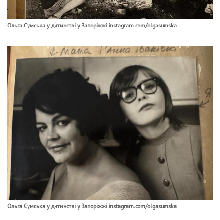
Ольга Сумська у дитинстві у Запоріжжі instagram.com/olgasumska
Ольга Сумська у дитинстві у Запоріжжі instagram.com/olgasumska