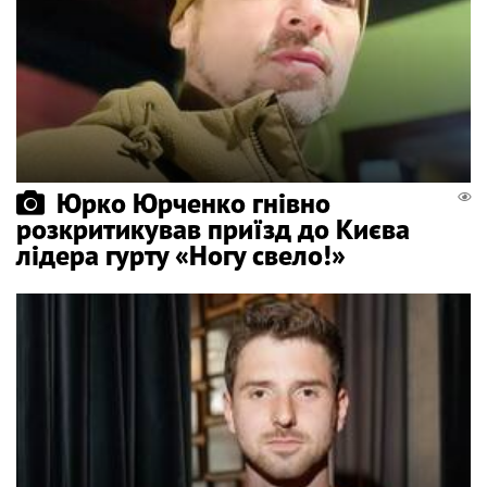
Юрко Юрченко гнівно
розкритикував приїзд до Києва
лідера гурту «Ногу свело!»