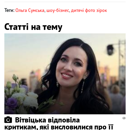
Теги:
Ольга Сумська
,
шоу-бізнес
,
дитячі фото зірок
Статті на тему
Вітвіцька відповіла
критикам, які висловилися про її