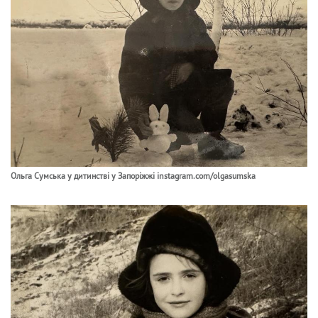
Ольга Сумська у дитинстві у Запоріжжі instagram.com/olgasumska