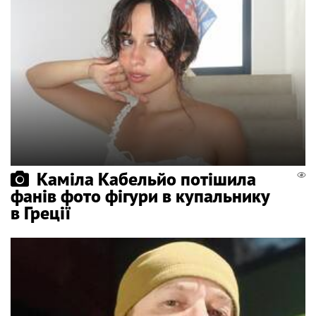
Каміла Кабельйо потішила
фанів фото фігури в купальнику
в Греції