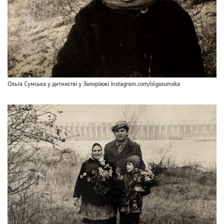
Ольга Сумська у дитинстві у Запоріжжі instagram.com/olgasumska