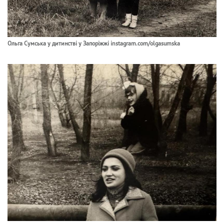
Ольга Сумська у дитинстві у Запоріжжі instagram.com/olgasumska