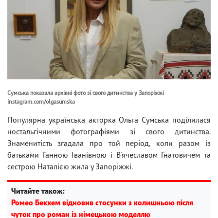
Сумська показала архівні фото зі свого дитинства у Запоріжжі
instagram.com/olgasumska
Популярна українська акторка Ольга Сумська поділилася
ностальгічними фотографіями зі свого дитинства.
Знаменитість згадала про той період, коли разом із
батьками Ганною Іванівною і В'ячеславом Гнатовичем та
сестрою Наталією жила у Запоріжжі.
Читайте також:
Ромео Бекхем відновив стосунки з колишньою після
чуток про роман із німецькою моделлю