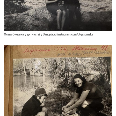
Ольга Сумська у дитинстві у Запоріжжі instagram.com/olgasumska