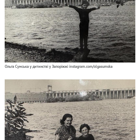
Ольга Сумська у дитинстві у Запоріжжі instagram.com/olgasumska