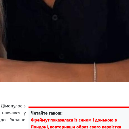
 Дімопулос з
 навчався у
Читайте також:
 до України
Фреймут показалася із сином і донькою в
Лондоні, повторивши образ свого первістка