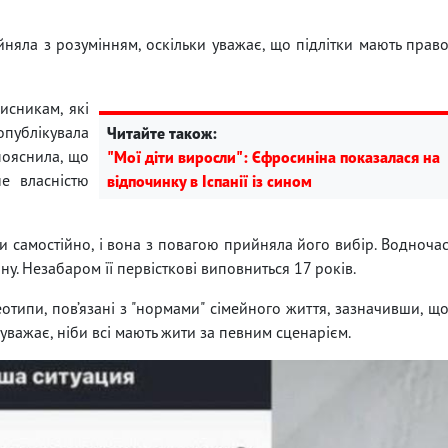
няла з розумінням, оскільки уважає, що підлітки мають прав
писникам, які
опублікувала
Читайте також:
пояснила, що
"Мої діти виросли": Єфросиніна показалася на
е власністю
відпочинку в Іспанії із сином
и самостійно, і вона з повагою прийняла його вибір. Водноча
. Незабаром її первісткові виповниться 17 років.
отипи, пов’язані з "нормами" сімейного життя, зазначивши, щ
уважає, ніби всі мають жити за певним сценарієм.