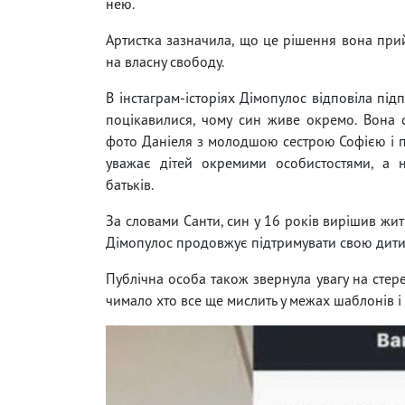
нею.
Артистка зазначила, що це рішення вона прий
на власну свободу.
В інстаграм-історіях Дімопулос відповіла під
поцікавилися, чому син живе окремо. Вона 
фото Даніеля з молодшою сестрою Софією і 
уважає дітей окремими особистостями, а н
батьків.
За словами Санти, син у 16 років вирішив жит
Дімопулос продовжує підтримувати свою дитину
Публічна особа також звернула увагу на стере
чимало хто все ще мислить у межах шаблонів і 