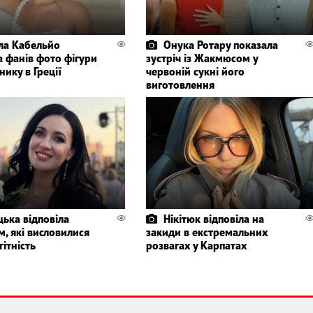
ла Кабельйо
Онука Ротару показала
а фанів фото фігури
зустріч із Жакмюсом у
нику в Греції
червоній сукні його
виготовлення
цька відповіла
Нікітюк відповіла на
, які висловилися
закиди в екстремальних
гітність
розвагах у Карпатах