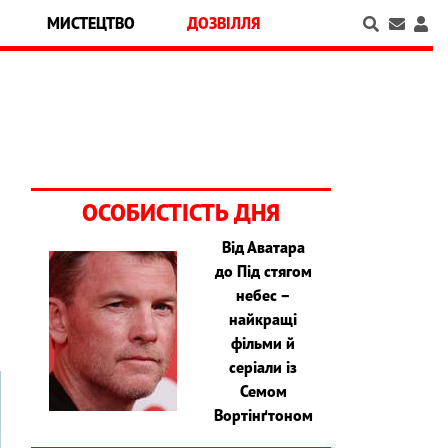
МИСТЕЦТВО
ДОЗВІЛЛЯ
ОСОБИСТІСТЬ ДНЯ
Від Аватара
до Під стягом
я
небес –
найкращі
фільми й
серіали із
Семом
Вортінґтоном