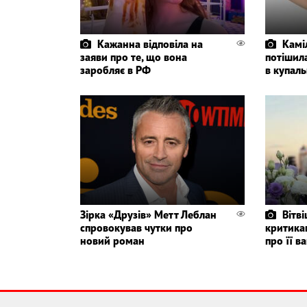
Кажанна відповіла на
Камі
заяви про те, що вона
потішил
заробляє в РФ
в купаль
Зірка «Друзів» Метт Леблан
Вітві
спровокував чутки про
критикам
новий роман
про її ва