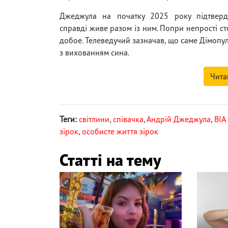
Джеджула на початку 2025 року підтвер
справді живе разом із ним. Попри непрості ст
добое. Телеведучий зазначав, що саме Дімопул
з вихованням сина.
Чита
Теги:
світлини
,
співачка
,
Андрій Джеджула
,
ВІА
зірок
,
особисте життя зірок
Статті на тему