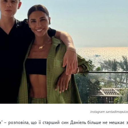
instagram santadimopulo
" – розповіла, що її старший син Даніель більше не мешкає 