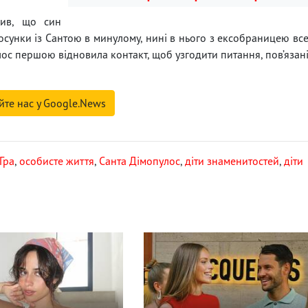
див, що син
осунки із Сантою в минулому, нині в нього з ексобраницею вс
ос першою відновила контакт, щоб узгодити питання, пов’язан
йте нас у Google.News
 Гра
,
особисте життя
,
Санта Дімопулос
,
діти знаменитостей
,
діти