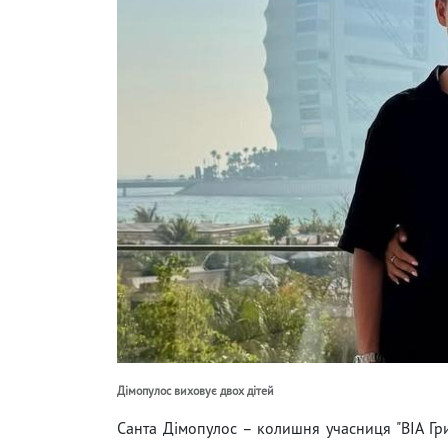
Дімопулос виховує двох дітей
Санта Дімопулос – колишня учасниця "ВІА Гри