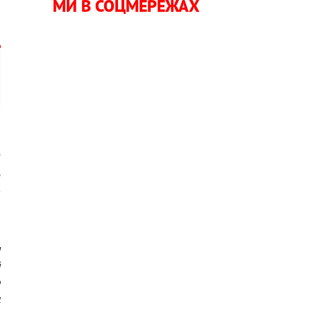
МИ В СОЦМЕРЕЖАХ
е
д
к
й
я
й
о
д