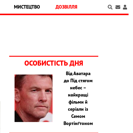
МИСТЕЦТВО
ДОЗВІЛЛЯ
ОСОБИСТІСТЬ ДНЯ
Від Аватара
до Під стягом
небес –
найкращі
фільми й
серіали із
Семом
Вортінґтоном