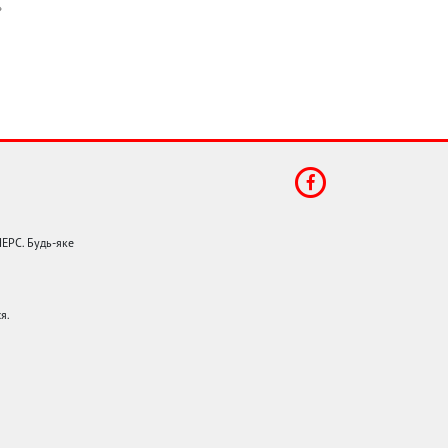
НЕРС. Будь-яке
я.