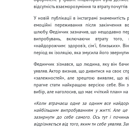
відсутність взаєморозуміння та втрату почутті
У новій публікації в інстаграмі знаменитість
емоційні переживання після закінчення во
шлюбу. Федінчик зазначив, що нещодавно пе
випробувань, включаючи втрату того,
«найдорожчим: здоров'я, сім'ї, близьких». Ві
період як ізоляцію, яка змусила його звернути
Фединчик зізнався, що людина, яку він бачит
уявляв. Актор визнав, що дивитися на своє сп
«залежностей», але зрештою виявляє, що ві
прагне стати найкращою версією себе. Він з
вибір, але наголосив, що має «чіткий план» на
«Коли втрачаєш одне за одним все найдоро
найбільшим випробуванням у житті. Але це 
зазирнути до себе самого. Ось тут і почина
відрізняється від того, яким ти себе уявляв.