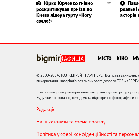
Юрко Юрченко гнівно
Павл
розкритикував приїзд до
реальні
Києва лідера гурту «Ногу
акторів 
свело!»
МІСТО
КІНО
М
© 2000-2024, ТОВ "КЕПРЕЙТ ПАРТНЕРС". Всі права захищені. У
використання матеріалів без письмового дозволу ТОВ «КЕПРЕ
При правомірному використанні матеріалів даного ресурсу гіп
Будь-яке копіювання, передрук та відтворення фотографічних тв
Редакція
Наші контакти та схема проїзду
Політика у сфері конфіденційності та персона