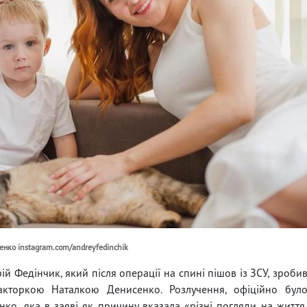
нко instagram.com/andreyfedinchik
ій Федінчик, який після операції на спині пішов із ЗСУ, зроби
акторкою Наталкою Денисенко. Розлучення, офіційно бул
нко, яка в заяві як причину вказала «різні погляди на життя