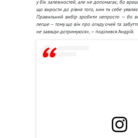
у бік залежностей, але не допомагає, бо врешт
що вирости до рівня того, ким ти себе уявляє
Правильний вибір зробити непросто — бо в
легше – тому що він про огиду очей та забуття
не завжди дотримуюся»
, — поділився Андрій.