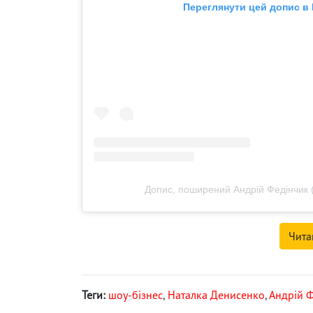
Переглянути цей допис в 
Допис, поширений Андрій Федінчик 
Чита
Теги:
шоу-бізнес
,
Наталка Денисенко
,
Андрій 