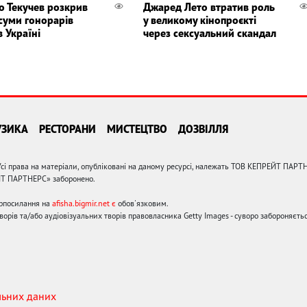
о Текучев розкрив
Джаред Лето втратив роль
 суми гонорарів
у великому кінопроєкті
в Україні
через сексуальний скандал
УЗИКА
РЕСТОРАНИ
МИСТЕЦТВО
ДОЗВІЛЛЯ
сі права на матеріали, опубліковані на даному ресурсі, належать ТОВ КЕПРЕЙТ ПАРТ
ЙТ ПАРТНЕРС» заборонено.
ерпосилання на
afisha.bigmir.net є
обов'язковим.
орів та/або аудіовізуальних творів правовласника Getty Images - суворо забороняєтьс
льних даних