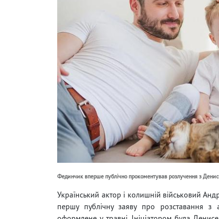
Фединчик вперше публічно прокоментував розлучення з Денисе
Український актор і колишній військовий Андр
першу публічну заяву про розставання з 
оформлене у травні. Ініціатором була Денисе