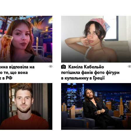
нна відповіла на
Каміла Кабельйо
о те, що вона
потішила фанів фото фігури
є в РФ
в купальнику в Греції