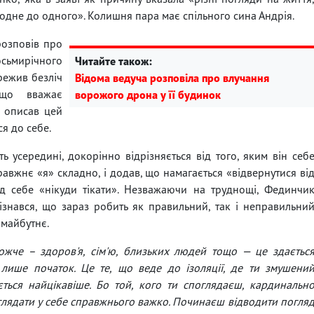
в одне до одного». Колишня пара має спільного сина Андрія.
 розповів про
сьмирічного
Читайте також:
режив безліч
Відома ведуча розповіла про влучання
 що вважає
ворожого дрона у її будинок
н описав цей
ся до себе.
ь усередині, докорінно відрізняється від того, яким він себ
равжнє «я» складно, і додав, що намагається «відвернутися ві
д себе «нікуди тікати». Незважаючи на труднощі, Фединчи
ізнався, що зараз робить як правильний, так і неправильни
 майбутнє.
жче – здоров'я, сім'ю, близьких людей тощо — це здаєтьс
лише початок. Це те, що веде до ізоляції, де ти змушени
ється найцікавіше. Бо той, кого ти споглядаєш, кардинальн
 Заглядати у себе справжнього важко. Починаєш відводити погля