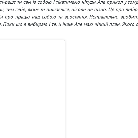
і-решт ти сам із собою і тікатимемо нікуди. Але прикол у тому
ш, тим себе, яким ти пишаєшся, ніколи не пізно. Це про вибір
ін про працю над собою та зростання. Неправильно зробит
. Поки що я вибираю і те, й інше. Але маю чіткий план. Якого 