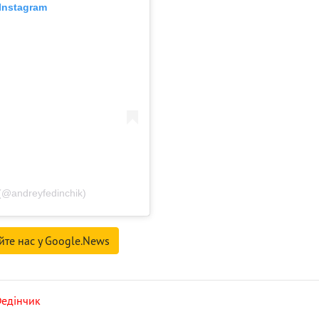
Instagram
(@andreyfedinchik)
йте нас у Google.News
Федінчик