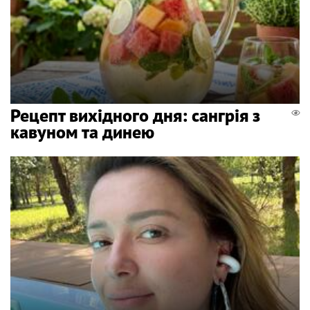
Рецепт вихідного дня: сангрія з
кавуном та динею