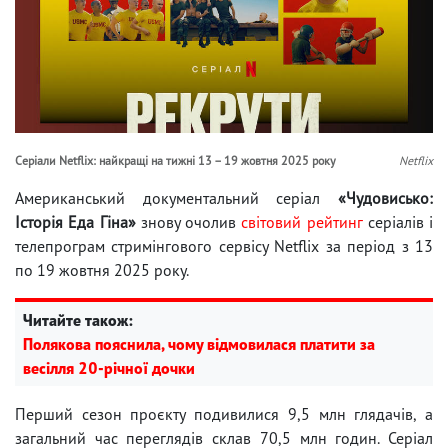
Серіали Netflix: найкращі на тижні 13 – 19 жовтня 2025 року
Netflix
Американський документальний серіал
«Чудовисько:
Історія Еда Гіна»
знову очолив
світовий рейтинг
серіалів і
телепрограм стримінгового сервісу Netflix за період з 13
по 19 жовтня 2025 року.
Читайте також:
Полякова пояснила, чому відмовилася платити за
весілля 20-річної дочки
Перший сезон проєкту подивилися 9,5 млн глядачів, а
загальний час переглядів склав 70,5 млн годин. Серіал