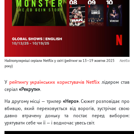
Найпопулярніші серіали Netflix у світі (рейтинг за 13–19 жовтня 2025
Netflix
року)
У
рейтингу українських користувачів Netflix
лідером став
серіал
«Рекрути»
.
На другому місці — трилер
«Неро»
. Сюжет розповідає про
вбивцю, який переховується від ворогів, зустрічає свою
давно втрачену доньку та постає перед вибором:
урятувати себе чи її — і водночас увесь світ.