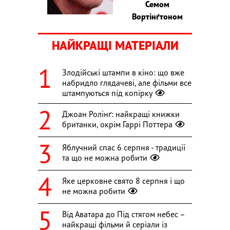
Семом
Вортінґтоном
НАЙКРАЩІ МАТЕРІАЛИ
Злодійські штампи в кіно: що вже
набридло глядачеві, але фільми все
штампуються під копірку
Джоан Ролінґ: найкращі книжки
британки, окрім Гаррі Поттера
Яблучний спас 6 серпня - традиції
та що не можна робити
Яке церковне свято 8 серпня і що
не можна робити
Від Аватара до Під стягом небес –
найкращі фільми й серіали із