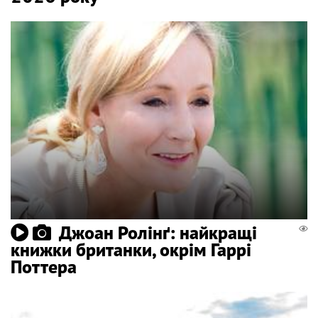
Джоан Ролінґ: найкращі
книжки британки, окрім Гаррі
Поттера