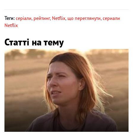
Теги:
серіали
,
рейтинг
,
Netflix
,
що переглянути
,
сериали
Netflix
Статті на тему