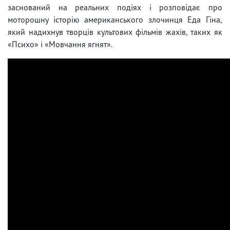
заснований на реальних подіях і розповідає про
моторошну історію американського злочинця Еда Гіна,
який надихнув творців культових фільмів жахів, таких як
«Психо» і «Мовчання ягнят».