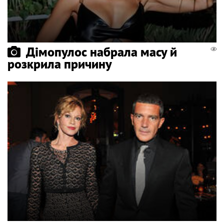
Дімопулос набрала масу й
розкрила причину