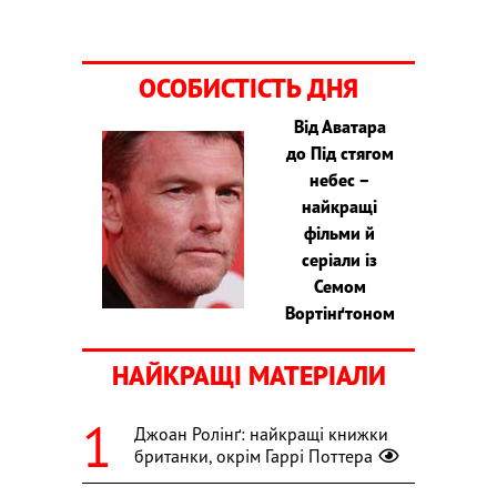
ОСОБИСТІСТЬ ДНЯ
Від Аватара
до Під стягом
небес –
найкращі
фільми й
серіали із
Семом
Вортінґтоном
НАЙКРАЩІ МАТЕРІАЛИ
Джоан Ролінґ: найкращі книжки
британки, окрім Гаррі Поттера