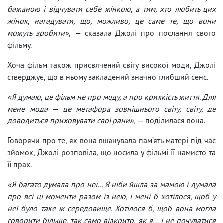
бажаною і відчувати себе жінкою, а тим, хто любить цих
жінок, нагадувати, що, можливо, це саме те, що вони
можуть зробити»,
— сказала Джолі про послання свого
фільму.
Хоча фільм також присвячений світу високої моди, Джолі
стверджує, що в ньому закладений значно глибший сенс.
«Я думаю, це фільм не про моду, а про крихкість життя. Для
мене мода — це метафора зовнішнього світу, світу, де
доводиться приховувати свої рани»,
— поділилася вона.
Говорячи про те, як вона вшанувала пам’ять матері під час
зйомок, Джолі розповіла, що носила у фільмі її намисто та
її прах.
«Я багато думала про неї… Я ніби йшла за мамою і думала
про всі ці моменти разом із нею, і мені б хотілося, щоб у
неї було таке ж середовище. Хотілося б, щоб вона могла
говорити більше, так само відкрито, як я… і не почуватися