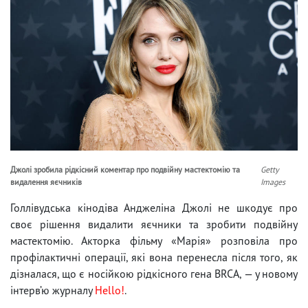
Джолі зробила рідкісний коментар про подвійну мастектомію та
Getty
видалення яєчників
Images
Голлівудська кінодіва Анджеліна Джолі не шкодує про
своє рішення видалити яєчники та зробити подвійну
мастектомію. Акторка фільму «Марія» розповіла про
профілактичні операції, які вона перенесла після того, як
дізналася, що є носійкою рідкісного гена BRCA, — у новому
інтерв’ю журналу
Hello!
.