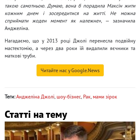
такою самотньою. Думаю, вона б порадила Максін жити
кожним днем і зосередитися на житті. Не можна
сприймати жоден момент як належне»
, — зазначила
Анджеліна.
Нагадаємо, що у 2013 році Джолі перенесла подвійну
мастектомію, а через два роки їй видалили яєчники та
маткові труби.
Читайте нас у Google.News
Теги:
Анджеліна Джолі
,
шоу-бізнес
,
Рак
,
мами зірок
Статті на тему