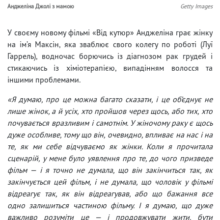
Анджеліна Джолі з мамою
Getty Images
У своєму новому фільмі «Від кутюр» Анджеліна грає жінку
на ім’я Максін, яка зваблює свого колегу по роботі (Луї
Гаррель), водночас борючись із діагнозом рак грудей і
стикаючись із хіміотерапією, випадінням волосся та
іншими проблемами.
«Я думаю, про це можна багато сказати, і це об’єднує не
лише жінок, а й усіх, хто пройшов через щось, або тих, хто
почувається вразливим і самотнім. У жіночому раку є щось
дуже особливе, тому що він, очевидно, впливає на нас і на
те, як ми себе відчуваємо як жінки. Коли я прочитала
сценарій, у мене було уявлення про те, до чого призведе
фільм — і я точно не думала, що він закінчиться так, як
закінчується цей фільм, і не думала, що чоловік у фільмі
відреагує так, як він відреагував, або що бажання все
одно залишиться частиною фільму. І я думаю, що дуже
важливо розуміти це — і продовжувати жити, бути