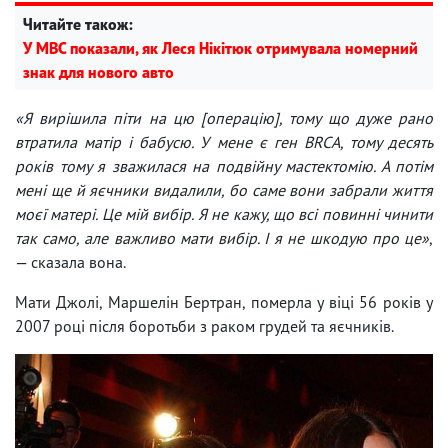
Читайте також:
У МВС показали, як Леся Нікітюк отримувала номерний
знак для нового авто
«Я вирішила піти на цю [операцію], тому що дуже рано
втратила матір і бабусю. У мене є ген BRCA, тому десять
років тому я зважилася на подвійну мастектомію. А потім
мені ще й яєчники видалили, бо саме вони забрали життя
моєї матері. Це мій вибір. Я не кажу, що всі повинні чинити
так само, але важливо мати вибір. І я не шкодую про це»
,
— сказала вона.
Мати Джолі, Маршелін Бертран, померла у віці 56 років у
2007 році після боротьби з раком грудей та яєчників.