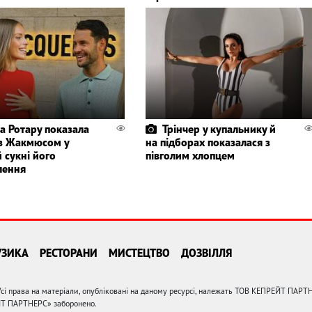
а Ротару показала
Трінчер у купальнику й
із Жакмюсом у
на підборах показалася з
 сукні його
півголим хлопцем
лення
УЗИКА
РЕСТОРАНИ
МИСТЕЦТВО
ДОЗВІЛЛЯ
сі права на матеріали, опубліковані на даному ресурсі, належать ТОВ КЕПРЕЙТ ПАРТ
ЙТ ПАРТНЕРС» заборонено.