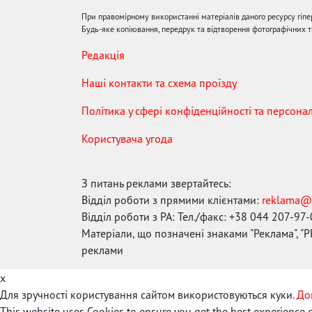
При правомірному використанні матеріалів даного ресурсу гіп
Будь-яке копіювання, передрук та відтворення фотографічних тв
Редакція
Наші контакти та схема проїзду
Політика у сфері конфіденційності та персона
Користувача угода
З питань реклами звертайтесь:
Відділ роботи з прямими клієнтами:
reklama@
Відділ роботи з РА: Тел./факс: +38 044 207-97
Матеріали, що позначені знаками "Реклама", "PR
реклами
x
Для зручності користування сайтом використовуються куки.
До
This website uses Cookies to ensure you get the best experience 