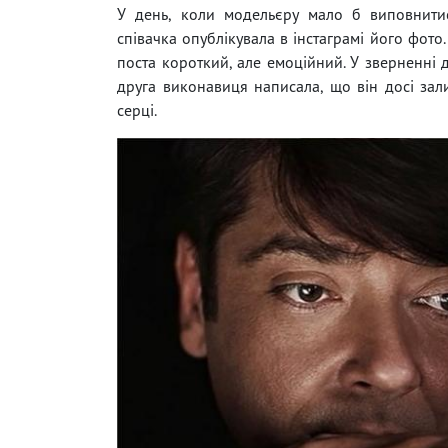
У день, коли модельєру мало б виповнити
співачка опублікувала в інстаграмі його фото
поста короткий, але емоційний. У зверненні 
друга виконавиця написала, що він досі зали
серці.