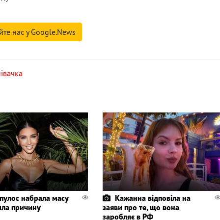
йте нас у Google.News
півачка
пулос набрала масу
Кажанна відповіла на
ила причину
заяви про те, що вона
заробляє в РФ