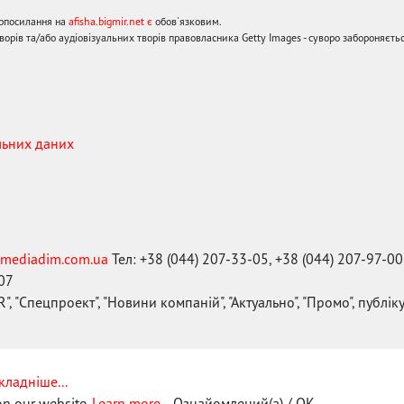
ерпосилання на
afisha.bigmir.net є
обов'язковим.
орів та/або аудіовізуальних творів правовласника Getty Images - суворо забороняєтьс
льних даних
mediadim.com.ua
Тел: +38 (044) 207-33-05, +38 (044) 207-97-00
-07
", "Спецпроект", "Новини компаній", "Актуально", "Промо", публі
кладніше...
on our website.
Learn more...
Ознайомлений(а) / OK