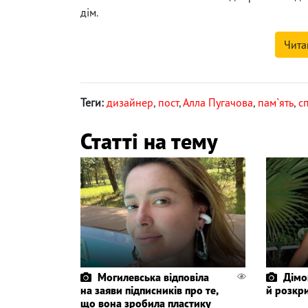
дім.
Чита
Теги:
дизайнер
,
пост
,
Алла Пугачова
,
пам`ять
,
с
Статті на тему
Могилевська відповіла
Дімо
на заяви підписників про те,
й розкр
що вона зробила пластику