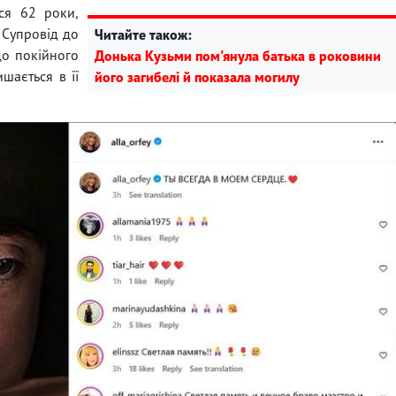
ся 62 роки,
. Супровід до
Читайте також:
до покійного
Донька Кузьми пом'янула батька в роковини
шається в її
його загибелі й показала могилу