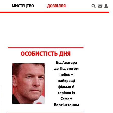
МИСТЕЦТВО
ДОЗВІЛЛЯ
ОСОБИСТІСТЬ ДНЯ
Від Аватара
до Під стягом
небес –
найкращі
фільми й
серіали із
Семом
Вортінґтоном