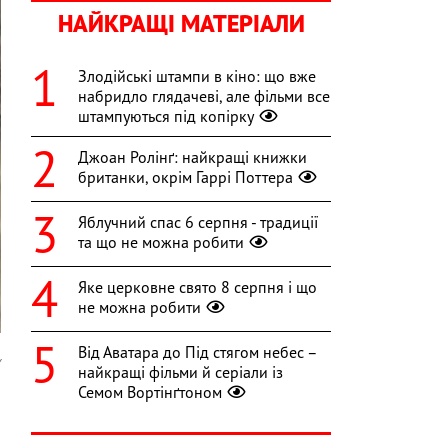
НАЙКРАЩІ МАТЕРІАЛИ
Злодійські штампи в кіно: що вже
набридло глядачеві, але фільми все
штампуються під копірку
Джоан Ролінґ: найкращі книжки
британки, окрім Гаррі Поттера
Яблучний спас 6 серпня - традиції
та що не можна робити
Яке церковне свято 8 серпня і що
не можна робити
Від Аватара до Під стягом небес –
y
найкращі фільми й серіали із
Семом Вортінґтоном
о