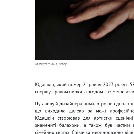
instagram alla_orfey
Юдашкін, який помер 2 травня 2023 року в 5
спершу з раком нирки, а згодом – із метастаза
Пугачову й дизайнера чимало років єднала т
що виходила далеко за межі професійної
Юдашкін створював для артистки сценічн
знамениті балахони, а також був частим г
сімейних святах. Співачка неодноразово відв