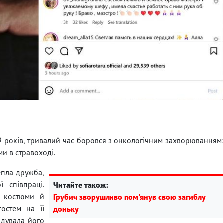
9 років, тривалий час боровся з онкологічним захворюванням
ми в стравоході.
епла дружба,
 співпраці.
Читайте також:
і костюми й
Грубич зворушливо пом'янув свою загиблу
остем на її
доньку
ідувала його