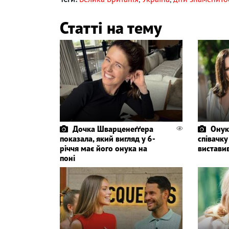
Статті на тему
Дочка Шварценеґґера
Онук
показала, який вигляд у 6-
співачку
річчя має його онука на
вистави
поні