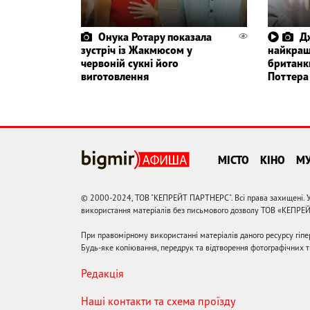
Онука Ротару показала
Д
зустріч із Жакмюсом у
найкращ
червоній сукні його
британки
виготовлення
Поттера
МІСТО
КІНО
М
© 2000-2024, ТОВ "КЕПРЕЙТ ПАРТНЕРС". Всі права захищені. У
використання матеріалів без письмового дозволу ТОВ «КЕПРЕ
При правомірному використанні матеріалів даного ресурсу гіп
Будь-яке копіювання, передрук та відтворення фотографічних тв
Редакція
Наші контакти та схема проїзду