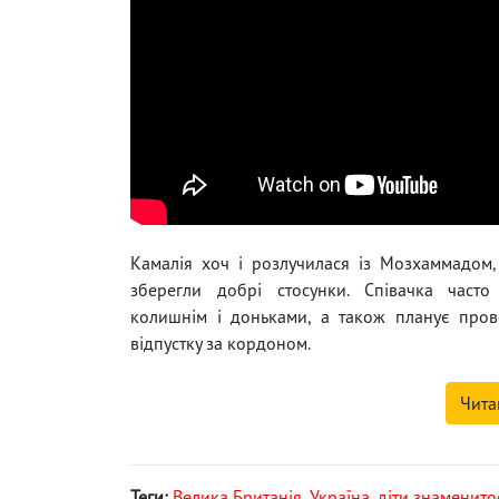
Камалія хоч і розлучилася із Мозхаммадом
зберегли добрі стосунки. Співачка часто
колишнім і доньками, а також планує пров
відпустку за кордоном.
Чита
Теги:
Велика Британія
,
Україна
,
діти знаменито