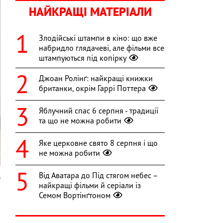
НАЙКРАЩІ МАТЕРІАЛИ
Злодійські штампи в кіно: що вже
набридло глядачеві, але фільми все
штампуються під копірку
Джоан Ролінґ: найкращі книжки
британки, окрім Гаррі Поттера
Яблучний спас 6 серпня - традиції
та що не можна робити
Яке церковне свято 8 серпня і що
не можна робити
Від Аватара до Під стягом небес –
l
найкращі фільми й серіали із
Семом Вортінґтоном
і