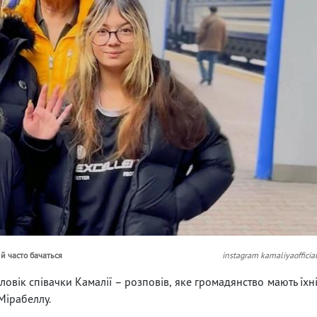
 й часто бачаться
instagram kamaliyaofficia
вік співачки Камалії – розповів, яке громадянство мають їхн
Мірабеллу.