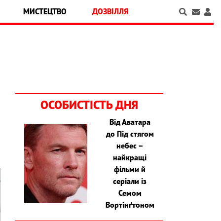
МИСТЕЦТВО
ДОЗВІЛЛЯ
ОСОБИСТІСТЬ ДНЯ
Від Аватара
до Під стягом
небес –
найкращі
фільми й
серіали із
Семом
Вортінґтоном