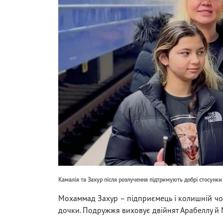
Камалія та Захур після розлучення підтримують добрі стосунки
Мохаммад Захур – підприємець і колишній чоло
дочки. Подружжя виховує двійнят Арабеллу й 