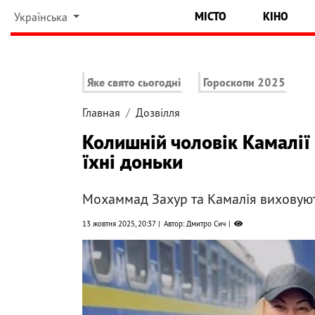
МІСТО
КІНО
Українська
Яке свято сьогодні
Гороскопи 2025
Главная
Дозвілля
Колишній чоловік Камалії 
їхні доньки
Мохаммад Захур та Камалія виховуют
13 жовтня 2025, 20:37
Автор: Дмитро Сич