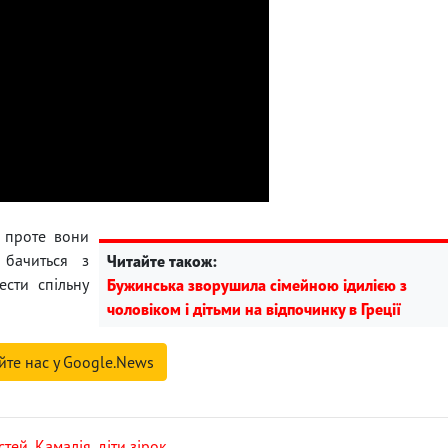
, проте вони
 бачиться з
Читайте також:
ести спільну
Бужинська зворушила сімейною ідилією з
чоловіком і дітьми на відпочинку в Греції
йте нас у Google.News
стей
,
Камалія
,
діти зірок