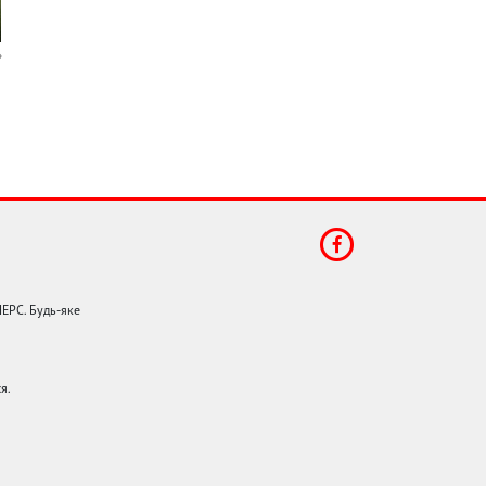
НЕРС. Будь-яке
я.