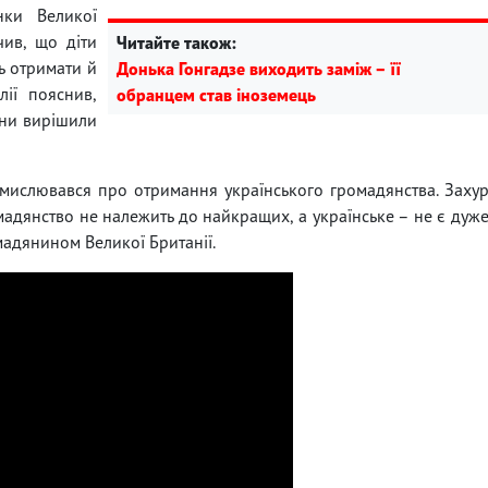
ки Великої
чив, що діти
Читайте також:
ь отримати й
Донька Гонгадзе виходить заміж – її
лії пояснив,
обранцем став іноземець
они вирішили
мислювався про отримання українського громадянства. Заху
адянство не належить до найкращих, а українське – не є дуж
мадянином Великої Британії.