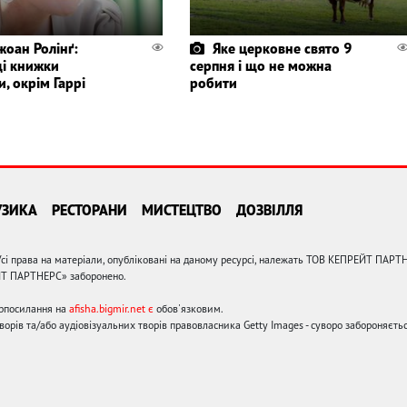
жоан Ролінґ:
Яке церковне свято 9
і книжки
серпня і що не можна
, окрім Гаррі
робити
УЗИКА
РЕСТОРАНИ
МИСТЕЦТВО
ДОЗВІЛЛЯ
сі права на матеріали, опубліковані на даному ресурсі, належать ТОВ КЕПРЕЙТ ПАРТ
ЙТ ПАРТНЕРС» заборонено.
ерпосилання на
afisha.bigmir.net є
обов'язковим.
орів та/або аудіовізуальних творів правовласника Getty Images - суворо забороняєтьс