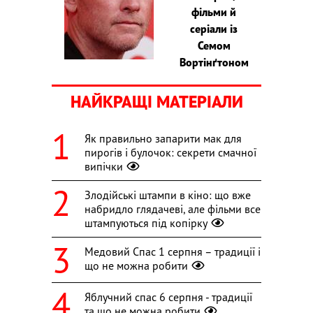
фільми й
серіали із
Семом
Вортінґтоном
НАЙКРАЩІ МАТЕРІАЛИ
Як правильно запарити мак для
пирогів і булочок: секрети смачної
випічки
Злодійські штампи в кіно: що вже
набридло глядачеві, але фільми все
штампуються під копірку
Медовий Спас 1 серпня – традиції і
що не можна робити
Яблучний спас 6 серпня - традиції
та що не можна робити