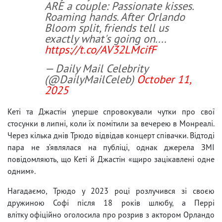
ARE a couple: Passionate kisses.
Roaming hands. After Orlando
Bloom split, friends tell us
exactly what's going on....
https://t.co/AV32LMcifF
— Daily Mail Celebrity
(@DailyMailCeleb)
October 11,
2025
Кеті та Джастін уперше спровокували чутки про свої
стосунки в липні, коли їх помітили за вечерею в Монреалі.
Через кілька днів Трюдо відвідав концерт співачки. Відтоді
пара не з’являлася на публіці, однак джерела ЗМІ
повідомляють, що Кеті й Джастін «щиро зацікавлені одне
одним».
Нагадаємо, Трюдо у 2023 році розлучився зі своєю
дружиною Софі після 18 років шлюбу, а Перрі
влітку офіційно оголосила про розрив з актором Орландо