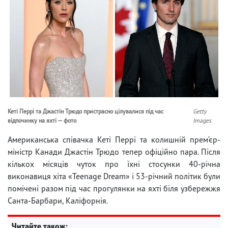
Кеті Перрі та Джастін Трюдо пристрасно цілувалися під час
Getty
відпочинку на яхті — фото
Images
Американська співачка Кеті Перрі та колишній прем’єр-
міністр Канади Джастін Трюдо тепер офіційно пара. Після
кількох місяців чуток про їхні стосунки 40-річна
виконавиця хіта «Teenage Dream» і 53-річний політик були
помічені разом під час прогулянки на яхті біля узбережжя
Санта-Барбари, Каліфорнія.
Читайте також: