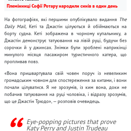
Племінниці Софії Ротару народили синів в один день
На фотографіях, які першими опублікувало видання
The
Daily Mail
, Кеті та Джастін цілуються й обіймаються на
борту судна. Кеті зображена в чорному купальнику, а
Джастін демонструє татуювання на лівій руці, будучи без
сорочки й у джинсах. Знімки були зроблені наприкінці
минулого місяця пасажиром туристичного катера, що
пропливав повз.
«Вона пришвартувала свій човен поруч із невеликим
громадським човном для спостереження за китами, і вони
почали цілуватися. Я не зрозумів, із ким вона, доки не
побачив татуювання на руці чоловіка, і відразу зрозумів,
що це Джастін Трюдо», — розповів очевидець.
Eye-popping pictures that prove
Katy Perry and Justin Trudeau