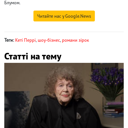
Блумом.
Читайте нас у Google.News
Теги:
Кеті Перрі
,
шоу-бізнес
,
романи зірок
Статті на тему