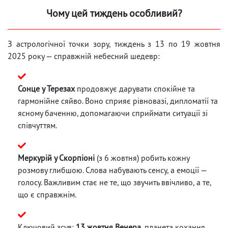
Чому цей тиждень особливий?
З астрологічної точки зору, тиждень з 13 по 19 жовтня
2025 року — справжній небесний шедевр:
Сонце у Терезах
продовжує дарувати спокійне та
гармонійне сяйво. Воно сприяє рівновазі, дипломатії та
ясному баченню, допомагаючи сприймати ситуації зі
співчуттям.
Меркурій у Скорпіоні
(з 6 жовтня) робить кожну
розмову глибшою. Слова набувають сенсу, а емоції —
голосу. Важливим стає не те, що звучить ввічливо, а те,
що є справжнім.
Ключовий зсув:
13 жовтня Венера
, планета кохання,