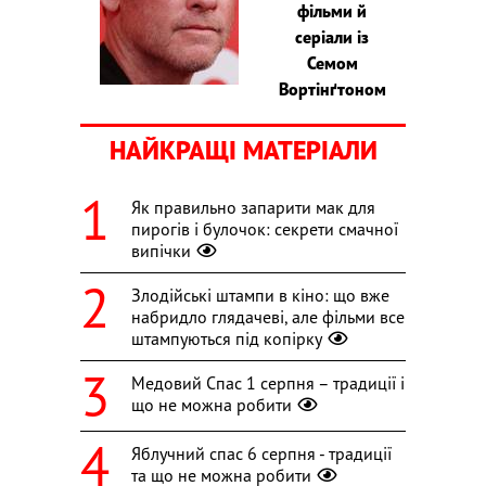
фільми й
серіали із
Семом
Вортінґтоном
НАЙКРАЩІ МАТЕРІАЛИ
Як правильно запарити мак для
пирогів і булочок: секрети смачної
випічки
Злодійські штампи в кіно: що вже
набридло глядачеві, але фільми все
штампуються під копірку
Медовий Спас 1 серпня – традиції і
що не можна робити
Яблучний спас 6 серпня - традиції
та що не можна робити