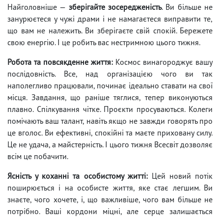
Найголовніше —
зберігайте зосередженість
. Ви більше не
занурюєтеся у чужі драми і не намагаєтеся виправити те,
що вам не належить. Ви зберігаєте свій спокій. Бережете
свою енергію. І це робить вас нестримною цього тижня.
Робота та повсякденне життя:
Космос винагороджує вашу
послідовність. Все, над організацією чого ви так
наполегливо працювали, починає ідеально ставати на свої
місця. Завдання, що раніше тяглися, тепер виконуються
плавно. Спілкування чітке. Проєкти просуваються. Колеги
помічають ваш талант, навіть якщо не завжди говорять про
це вголос. Ви ефективні, спокійні та маєте приховану силу.
Це не удача, а майстерність. І цього тижня Всесвіт дозволяє
всім це побачити.
Ясність у коханні та особистому житті:
Цей новий потік
поширюється і на особисте життя, яке стає легшим. Ви
знаєте, чого хочете, і, що важливіше, чого вам більше не
потрібно. Ваші кордони міцні, але серце залишається