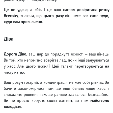
Це не удача, а збіг. І це ваш сигнал довіритися ритму
Всесвіту, знаючи, що цього разу він несе вас саме туди,
куди вам призначено.
Діва
Дорога Діво,
ваш дар до порядку та ясності — ваш вінець.
Ви той, хто непомітно зберігає лад, поки інші занурюються
у хаос. Але цього тижня? Цей талант перетворюється на
чисту магію.
Ваш розум гострий, а концентрація не має собі рівних. Ви
бачите закономірності там, де інші бачать лише хаос, і
знаходите рішення там, де раніше здавалося безнадійно.
Ви не просто керуєте своїм життям, ви ним
майстерно
володієте
.