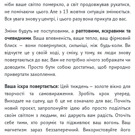
ніби ваше світло померкло, а світ продовжував рухатися,
не помічаючи цього. Але з 13 жовтня ситуація змінюється.
Вся увага знову у центрі, і цього разу вона прикута до вас.
Зміни будуть не поступовими, а
раптовими, яскравими та
очевидними
. Ваша впевненість, ваше тепло, ваш фірмовий
блиск — вони повернулися, сильніші, ніж будь-коли. Ви
відчуєте це у своїй ході, у сміху, у тому, як люди знову
повертаються до вас. Вам не потрібно нічого зображати чи
доводити. Просто бути собою достатньо, щоб природно
привертати захоплення.
Ваша іскра повертається:
Цей тиждень — золоте вікно для
творчості та самовираження. Зробіть крок уперед.
Виходьте на сцену, що б це не означало для вас. Почніть
новий проєкт, запропонуйте ідею або просто поділіться
своїм світлом з людьми, які дарують вам радість. Оточіть
себе тими, хто розуміє та підживлює ваш вогонь. Ваш
магнетизм зараз беззаперечний. Використовуйте його