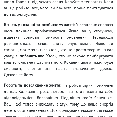
щиро. Говоріть від усього серця. Керуйте з теплотою. Коли
ви це робите, все, чого ви бажаєте, почне притягуватися
до вас без зусиль.
Ясність у коханні та особистому житті:
У серцевих справах
щось починає пробуджуватися. Якщо ви у стосунках,
душевні розмови приносять оновлення. Перешкоди
розчиняються, і емоції знову течуть вільно. Якщо ви
самотні, може з’явитися хтось, хто не просто зверне на вас
увагу, а
побачить вас
. Хтось, хто не захоче приборкувати
ваш вогонь, але підтримає його. Кохання цього тижня буде
сміливим, спонтанним, навіть визначеним долею.
Дозвольте йому.
Робота та повсякденне життя:
На роботі зірки прихильні
до вас. Коливання розсіюються, і ви готові взяти на себе
відповідальність. Висловіться. Поділіться своїм баченням.
Ваші ідеї тепер знаходять відгук, тому що ваша енергія
несе в собі впевненість. Довгоочікувана можливість може
з’явитися у вигляді підвищення, нової посади чи визнання,