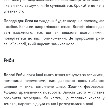
яке ви тихо заслужили. Не сумнівайтеся. Крокуйте до неї з
упевненістю.
Порада для Лева на тиждень:
будьте щедрі на похвалу, час
і любов. Коли ви випромінюєте тепло, Всесвіт відповідає
вам взаємністю. Усе, що ви віддаєте цього тижня,
повертається до вас примноженим. Це природний ритм
вашої енергії, який нарешті замикає коло.
Риби
Дорогі Риби,
поки інші цього тижня женуться за великими,
помітними перемогами, вам даровано щось набагато
цінніше — тихе, витончене диво. Жодних феєрверків.
Жодних драматичних поворотів. Замість цього — плавне
розкриття зсередини. Як квітка, що терпляче чекала у
темряві, нарешті відчула світло і розпустилася в тиші.