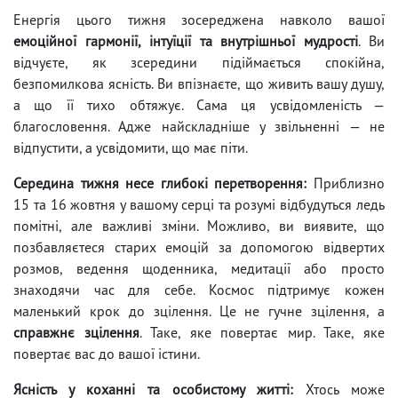
Енергія цього тижня зосереджена навколо вашої
емоційної гармонії, інтуїції та внутрішньої мудрості
. Ви
відчуєте, як зсередини підіймається спокійна,
безпомилкова ясність. Ви впізнаєте, що живить вашу душу,
а що її тихо обтяжує. Сама ця усвідомленість —
благословення. Адже найскладніше у звільненні — не
відпустити, а усвідомити, що має піти.
Середина тижня несе глибокі перетворення:
Приблизно
15 та 16 жовтня у вашому серці та розумі відбудуться ледь
помітні, але важливі зміни. Можливо, ви виявите, що
позбавляєтеся старих емоцій за допомогою відвертих
розмов, ведення щоденника, медитації або просто
знаходячи час для себе. Космос підтримує кожен
маленький крок до зцілення. Це не гучне зцілення, а
справжнє зцілення
. Таке, яке повертає мир. Таке, яке
повертає вас до вашої істини.
Ясність у коханні та особистому житті:
Хтось може