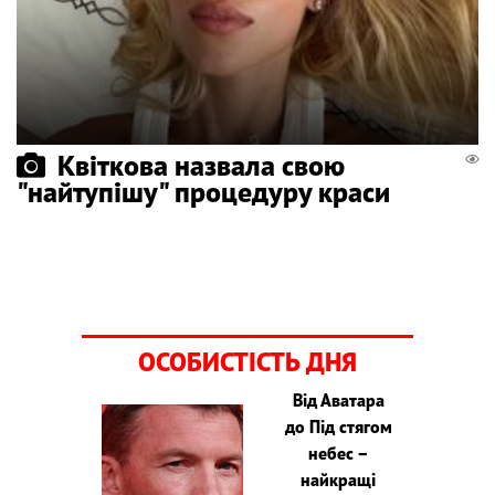
Квіткова назвала свою
"найтупішу" процедуру краси
ОСОБИСТІСТЬ ДНЯ
Від Аватара
до Під стягом
небес –
найкращі