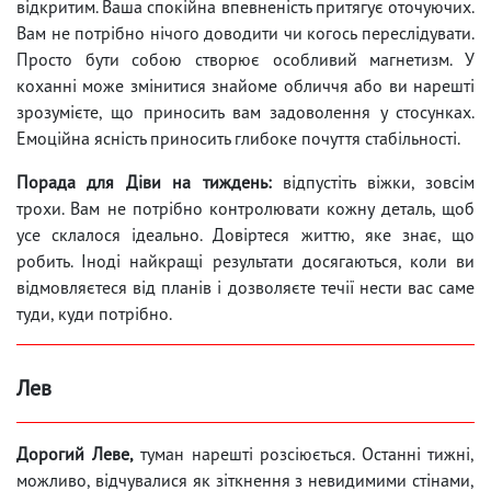
відкритим. Ваша спокійна впевненість притягує оточуючих.
Вам не потрібно нічого доводити чи когось переслідувати.
Просто бути собою створює особливий магнетизм. У
коханні може змінитися знайоме обличчя або ви нарешті
зрозумієте, що приносить вам задоволення у стосунках.
Емоційна ясність приносить глибоке почуття стабільності.
Порада для Діви на тиждень:
відпустіть віжки, зовсім
трохи. Вам не потрібно контролювати кожну деталь, щоб
усе склалося ідеально. Довіртеся життю, яке знає, що
робить. Іноді найкращі результати досягаються, коли ви
відмовляєтеся від планів і дозволяєте течії нести вас саме
туди, куди потрібно.
Лев
Дорогий Леве,
туман нарешті розсіюється. Останні тижні,
можливо, відчувалися як зіткнення з невидимими стінами,