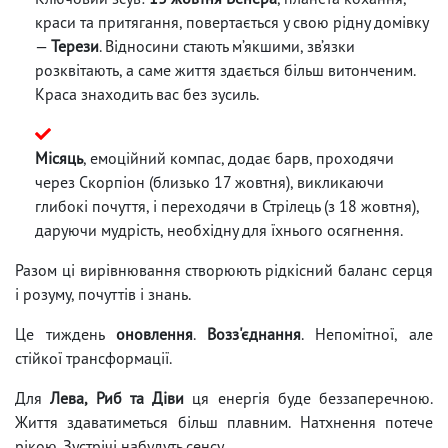
краси та притягання, повертається у свою рідну домівку
—
Терези
. Відносини стають м’якшими, зв’язки
розквітають, а саме життя здається більш витонченим.
Краса знаходить вас без зусиль.
Місяць
, емоційний компас, додає барв, проходячи
через Скорпіон (близько 17 жовтня), викликаючи
глибокі почуття, і переходячи в Стрілець (з 18 жовтня),
даруючи мудрість, необхідну для їхнього осягнення.
Разом ці вирівнювання створюють рідкісний баланс серця
і розуму, почуттів і знань.
Це тиждень
оновлення
.
Возз'єднання
. Непомітної, але
стійкої трансформації.
Для
Лева, Риб та Діви
ця енергія буде беззаперечною.
Життя здаватиметься більш плавним. Натхнення потече
рікою. Зустрічі набудуть сенсу.