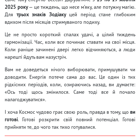
2025 року
— це тиждень, що несе м’яку, але потужну магію.
Для
трьох знаків Зодіаку
цей період стане глибоким
вдихом після місяців стримуваного подиху.
Це не просто короткий спалах удачі, а цілий тиждень
гармонізації. Час, коли все починає ставати на свої місця.
Коли раніше зачинені двері легко відчиняються, а люди
нарешті йдуть вам назустріч.
Вам не доведеться нічого виборювати, примушувати чи
доводити. Енергія потече сама до вас. Це один із тих
рідкісних періодів, коли, озираючись назад, ви думаєте:
«Ось тоді щось змінилося. Саме тоді все й почало
налагоджуватися».
І хоча Космос чудово грає свою роль, правда в тому, що
ви
готові
. Готові розкрити свій повний потенціал. Готові
прийняти те, до чого так тихо готувалися.