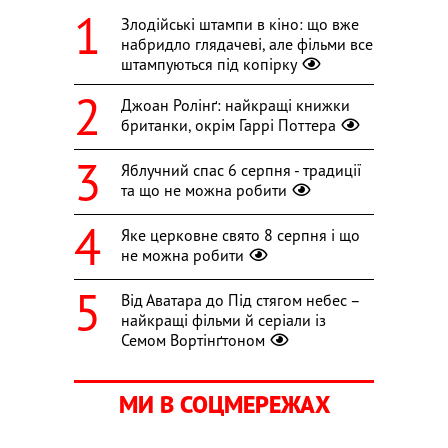
Злодійські штампи в кіно: що вже
набридло глядачеві, але фільми все
штампуються під копірку
Джоан Ролінґ: найкращі книжки
британки, окрім Гаррі Поттера
Яблучний спас 6 серпня - традиції
та що не можна робити
Яке церковне свято 8 серпня і що
не можна робити
Від Аватара до Під стягом небес –
найкращі фільми й серіали із
Семом Вортінґтоном
МИ В СОЦМЕРЕЖАХ