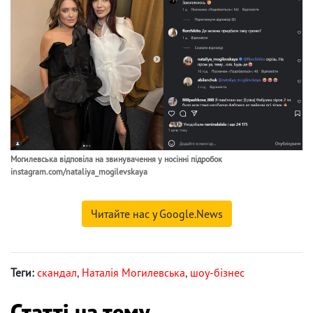
Могилевська відповіла на звинувачення у носінні підробок
instagram.com/nataliya_mogilevskaya
Читайте нас у Google.News
Теги:
скандал
,
Наталія Могилевська
,
шоу-бізнес
Статті на тему