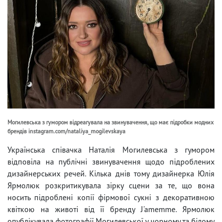
Могилевська з гумором відреагувала на звинувачення, що має підробки модних
брендів instagram.com/nataliya_mogilevskaya
Українська співачка Наталія Могилевська з гумором
відповіла на публічні звинувачення щодо підроблених
дизайнерських речей. Кілька днів тому дизайнерка Юлія
Ярмолюк розкритикувала зірку сцени за те, що вона
носить підроблені копії фірмової сукні з декоративною
квіткою на животі від її бренду J'amemme. Ярмолюк
опублікувала фотографії Могилевської у чорному та білому