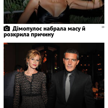
Дімопулос набрала масу й
розкрила причину