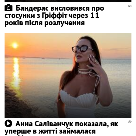
Бандерас висловився про
стосунки з Гріффіт через 11
років після розлучення
Анна Саліванчук показала, як
уперше в житті займалася