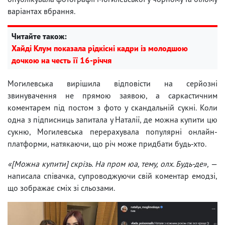
варіантах вбрання.
Читайте також:
Хайді Клум показала рідкісні кадри із молодшою ​​
дочкою на честь її 16-річчя
Могилевська вирішила відповісти на серйозні
звинувачення не прямою заявою, а саркастичним
коментарем під постом з фото у скандальній сукні. Коли
одна з підписниць запитала у Наталії, де можна купити цю
сукню, Могилевська перерахувала популярні онлайн-
платформи, натякаючи, що річ може придбати будь-хто.
«[Можна купити] скрізь. На пром юа, тему, олх. Будь-де»,
—
написала співачка, супроводжуючи свій коментар емодзі,
що зображає сміх зі сльозами.