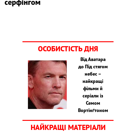
серфінгом
ОСОБИСТІСТЬ ДНЯ
Від Аватара
до Під стягом
небес –
найкращі
фільми й
серіали із
Семом
Вортінґтоном
НАЙКРАЩІ МАТЕРІАЛИ