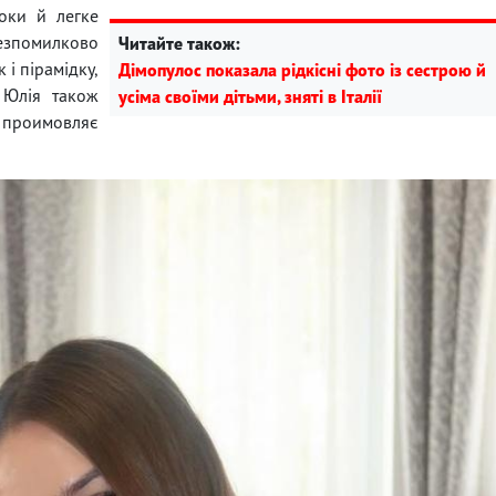
оки й легке
езпомилково
Читайте також:
 і пірамідку,
Дімопулос показала рідкісні фото із сестрою й
 Юлія також
усіма своїми дітьми, зняті в Італії
а проимовляє