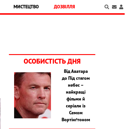
МИСТЕЦТВО
ДОЗВІЛЛЯ
ОСОБИСТІСТЬ ДНЯ
Від Аватара
до Під стягом
небес –
найкращі
фільми й
серіали із
Семом
Вортінґтоном