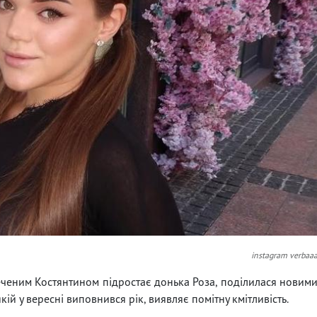
instagram verbaa
реченим Костянтином підростає донька Роза, поділилася новим
й у вересні виповнився рік, виявляє помітну кмітливість.