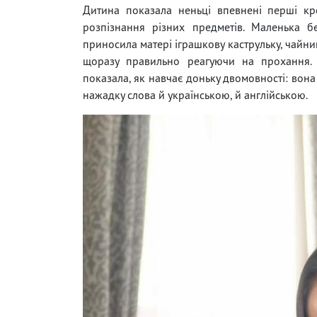
Дитина показала неньці впевнені перші кр
розпізнання різних предметів. Маленька б
приносила матері іграшкову каструльку, чайник
щоразу правильно реагуючи на прохання.
показала, як навчає доньку двомовності: вон
нажадку слова й українською, й англійською.