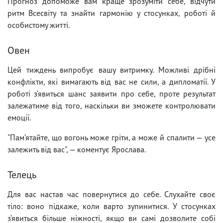
Прогноз допоможе вам краще зрозуміти себе, відчути
ритм Всесвіту та знайти гармонію у стосунках, роботі й
особистому житті.
Овен
Цей тиждень випробує вашу витримку. Можливі дрібні
конфлікти, які вимагають від вас не сили, а дипломатії. У
роботі з’явиться шанс заявити про себе, проте результат
залежатиме від того, наскільки ви зможете контролювати
емоції.
"Пам’ятайте, що вогонь може гріти, а може й спалити — усе
залежить від вас", — коментує Ярослава.
Телець
Для вас настав час повернутися до себе. Слухайте своє
тіло: воно підкаже, коли варто зупинитися. У стосунках
з’явиться більше ніжності, якщо ви самі дозволите собі