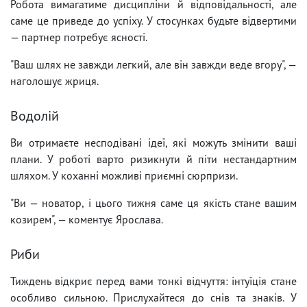
Робота вимагатиме дисципліни й відповідальності, але
саме це приведе до успіху. У стосунках будьте відвертими
— партнер потребує ясності.
"Ваш шлях не завжди легкий, але він завжди веде вгору", —
наголошує жриця.
Водолій
Ви отримаєте несподівані ідеї, які можуть змінити ваші
плани. У роботі варто ризикнути й піти нестандартним
шляхом. У коханні можливі приємні сюрпризи.
"Ви — новатор, і цього тижня саме ця якість стане вашим
козирем", — коментує Ярослава.
Риби
Тиждень відкриє перед вами тонкі відчуття: інтуїція стане
особливо сильною. Прислухайтеся до снів та знаків. У