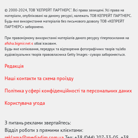
© 2000-2024, ТОВ "КЕПРЕЙТ ПАРТНЕРС". Всі права захищені. Усі права на
матеріали, опубліковані на даному ресурсі, належать ТОВ КЕПРЕЙТ ПАРТНЕРС.
Будь-яке використання матеріалів без письмового дозволу ТОВ «КЕПРЕЙТ
ПАРТНЕРС» заборонено.
При правомірному використанні матеріалів даного ресурсу гіперпосилання на
afisha.bigmir.net є
обов'язковим.
Будь-яке копіювання, передрук та відтворення фотографічних творів та/або
аудіовізуальних творів правовласника Getty Images - суворо забороняється.
Редакція
Наші контакти та схема проїзду
Політика у сфері конфіденційності та персональних даних
Користувача угода
З питань реклами звертайтесь:
Відділ роботи з прямими клієнтами:
reklama@mediadim.com.ua
Тел: +38 (044) 207-33-05, +38