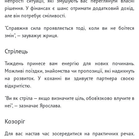
непрості ситуації, які змушують вас переглянути власні
рішення. У фінансах є шанс отримати додатковий дохід,
але він потребує сміливості.
"Справжня сила проявляється тоді, коли ви не боїтеся
змін", — зауважує жриця.
Стрілець
Тиждень принесе вам енергію для нових починань.
Можливі поїздки, знайомства чи пропозиції, які надихнуть
на розвиток. У коханні ви здивуєте партнера своєю
відкритістю.
"Ви як стріла — якщо визначите ціль, обов’язково влучите в
неї", — зазначає Ярослава.
Козоріг
Для вас настав час зосередитися на практичних речах.