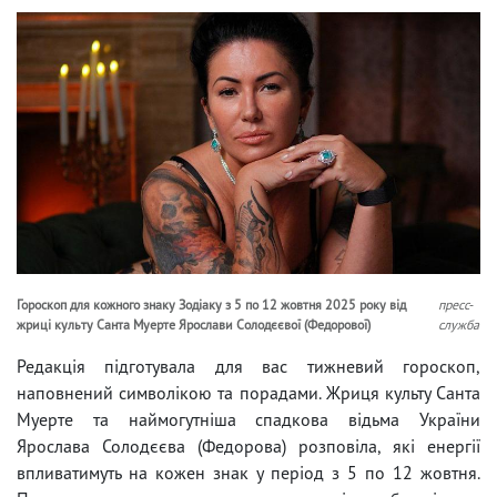
Гороскоп для кожного знаку Зодіаку з 5 по 12 жовтня 2025 року від
пресс-
жриці культу Санта Муерте Ярослави Солодєєвої (Федорової)
служба
Редакція підготувала для вас тижневий гороскоп,
наповнений символікою та порадами. Жриця культу Санта
Муерте та наймогутніша спадкова відьма України
Ярослава Солодєєва (Федорова) розповіла, які енергії
впливатимуть на кожен знак у період з 5 по 12 жовтня.