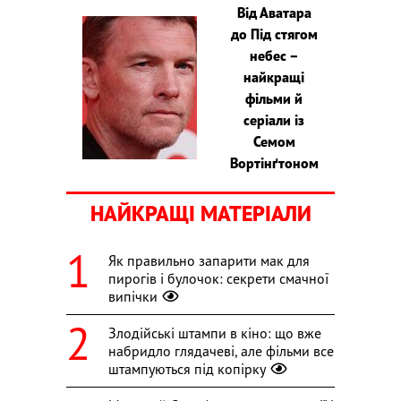
Від Аватара
до Під стягом
небес –
найкращі
фільми й
серіали із
Семом
Вортінґтоном
НАЙКРАЩІ МАТЕРІАЛИ
Як правильно запарити мак для
пирогів і булочок: секрети смачної
випічки
Злодійські штампи в кіно: що вже
набридло глядачеві, але фільми все
штампуються під копірку