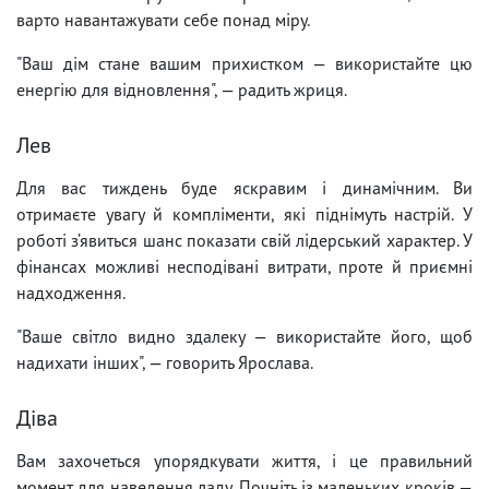
варто навантажувати себе понад міру.
"Ваш дім стане вашим прихистком — використайте цю
енергію для відновлення", — радить жриця.
Лев
Для вас тиждень буде яскравим і динамічним. Ви
отримаєте увагу й компліменти, які піднімуть настрій. У
роботі з’явиться шанс показати свій лідерський характер. У
фінансах можливі несподівані витрати, проте й приємні
надходження.
"Ваше світло видно здалеку — використайте його, щоб
надихати інших", — говорить Ярослава.
Діва
Вам захочеться упорядкувати життя, і це правильний
момент для наведення ладу. Почніть із маленьких кроків —