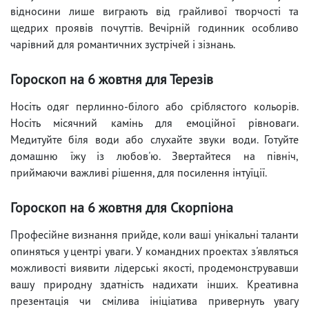
відносини лише виграють від грайливої ​​творчості та
щедрих проявів почуттів. Вечірній годинник особливо
чарівний для романтичних зустрічей і зізнань.
Гороскоп на 6 жовтня для Терезів
Носіть одяг перлинно-білого або сріблястого кольорів.
Носіть місячний камінь для емоційної рівноваги.
Медитуйте біля води або слухайте звуки води. Готуйте
домашню їжу із любов'ю. Звертайтеся на північ,
приймаючи важливі рішення, для посилення інтуїції.
Гороскоп на 6 жовтня для Скорпіона
Професійне визнання прийде, коли ваші унікальні таланти
опиняться у центрі уваги. У командних проектах з'являться
можливості виявити лідерські якості, продемонструвавши
вашу природну здатність надихати інших. Креативна
презентація чи смілива ініціатива привернуть увагу