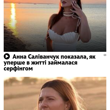
Анна Саліванчук показала, як
уперше в житті займалася
серфінгом