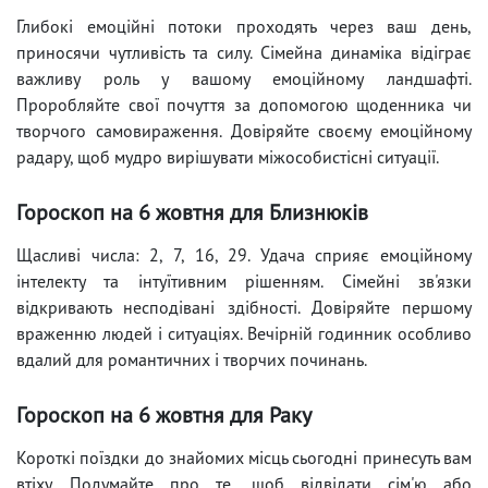
Глибокі емоційні потоки проходять через ваш день,
приносячи чутливість та силу. Сімейна динаміка відіграє
важливу роль у вашому емоційному ландшафті.
Проробляйте свої почуття за допомогою щоденника чи
творчого самовираження. Довіряйте своєму емоційному
радару, щоб мудро вирішувати міжособистісні ситуації.
Гороскоп на 6 жовтня для Близнюків
Щасливі числа: 2, 7, 16, 29. Удача сприяє емоційному
інтелекту та інтуїтивним рішенням. Сімейні зв'язки
відкривають несподівані здібності. Довіряйте першому
враженню людей і ситуаціях. Вечірній годинник особливо
вдалий для романтичних і творчих починань.
Гороскоп на 6 жовтня для Раку
Короткі поїздки до знайомих місць сьогодні принесуть вам
втіху. Подумайте про те, щоб відвідати сім'ю або