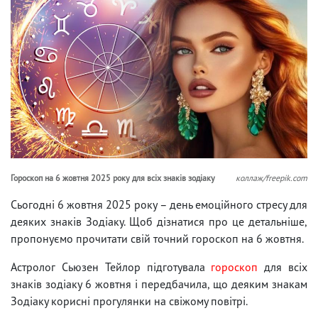
Гороскоп на 6 жовтня 2025 року для всіх знаків зодіаку
коллаж/freepik.com
Сьогодні 6 жовтня 2025 року – день емоційного стресу для
деяких знаків Зодіаку. Щоб дізнатися про це детальніше,
пропонуємо прочитати свій точний гороскоп на 6 жовтня.
Астролог Сьюзен Тейлор підготувала
гороскоп
для всіх
знаків зодіаку 6 жовтня і передбачила, що деяким знакам
Зодіаку корисні прогулянки на свіжому повітрі.