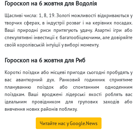
Гороскоп на 6 жовтня для Водолія
Щасливі числа: 1, 8, 19. Золоті можливості відкриваються у
творчих сферах, в індустрії розваг і на керівних посадах.
Ваші природні риси притягують удачу. Азартні ігри або
спекулятивні інвестиції є багатообіцяючими, але довіряйте
своїй королівській інтуїції у виборі моменту.
Гороскоп на 6 жовтня для Риб
Короткі поїздки або місцеві пригоди сьогодні пробудять у
вас авантюрний дух. Ранковий годинник сприятиме
плануванню поїздок або спонтанним одноденним
поїздкам. Ваші вроджені лідерські якості роблять вас
ідеальним провідником для групових заходів або
вивчення нових районів поблизу.
Читайте нас у Google.News