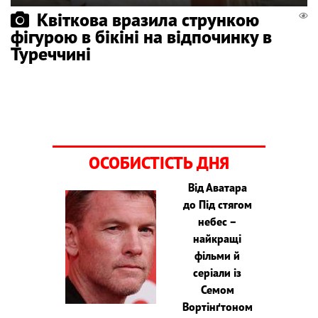
Квіткова вразила стрункою
фігурою в бікіні на відпочинку в
Туреччині
ОСОБИСТІСТЬ ДНЯ
Від Аватара
до Під стягом
небес –
найкращі
фільми й
серіали із
Семом
Вортінґтоном