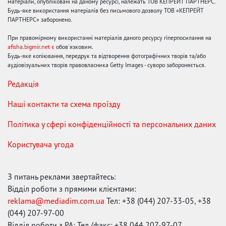
матеріали, опубліковані на даному ресурсі, належать ТОВ КЕПРЕЙТ ПАРТНЕРС.
Будь-яке використання матеріалів без письмового дозволу ТОВ «КЕПРЕЙТ
ПАРТНЕРС» заборонено.
При правомірному використанні матеріалів даного ресурсу гіперпосилання на
afisha.bigmir.net є
обов'язковим.
Будь-яке копіювання, передрук та відтворення фотографічних творів та/або
аудіовізуальних творів правовласника Getty Images - суворо забороняється.
Редакція
Наші контакти та схема проїзду
Політика у сфері конфіденційності та персональних даних
Користувача угода
З питань реклами звертайтесь:
Відділ роботи з прямими клієнтами:
reklama@mediadim.com.ua
Тел: +38 (044) 207-33-05, +38
(044) 207-97-00
Відділ роботи з РА: Тел./факс: +38 044 207-97-07