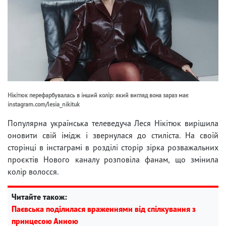
Нікітюк перефарбувалась в інший колір: який вигляд вона зараз має
instagram.com/lesia_nikituk
Популярна українська телеведуча Леся Нікітюк вирішила
оновити свій імідж і звернулася до стиліста. На своїй
сторінці в інстаграмі в розділі сторіp зірка розважальних
проєктів Нового каналу розповіла фанам, що змінила
колір волосся.
Читайте також:
Паєвська поділилася враженнями від спілкування з
принцесою Анною