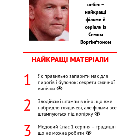
небес –
найкращі
фільми й
серіали із
Семом
Вортінґтоном
НАЙКРАЩІ МАТЕРІАЛИ
Як правильно запарити мак для
пирогів і булочок: секрети смачної
випічки
Злодійські штампи в кіно: що вже
набридло глядачеві, але фільми все
штампуються під копірку
Медовий Спас 1 серпня – традиції і
що не можна робити