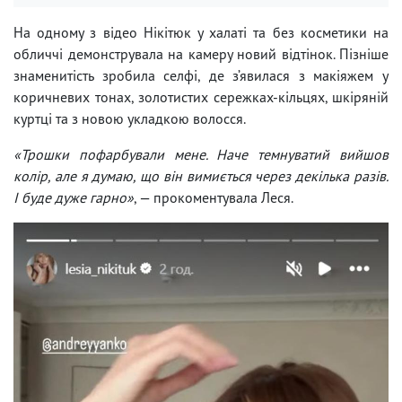
На одному з відео Нікітюк у халаті та без косметики на
обличчі демонструвала на камеру новий відтінок. Пізніше
знаменитість зробила селфі, де з’явилася з макіяжем у
коричневих тонах, золотистих сережках-кільцях, шкіряній
куртці та з новою укладкою волосся.
«Трошки пофарбували мене. Наче темнуватий вийшов
колір, але я думаю, що він вимиється через декілька разів.
І буде дуже гарно»
, — прокоментувала Леся.