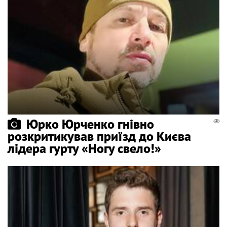
Юрко Юрченко гнівно
розкритикував приїзд до Києва
лідера гурту «Ногу свело!»