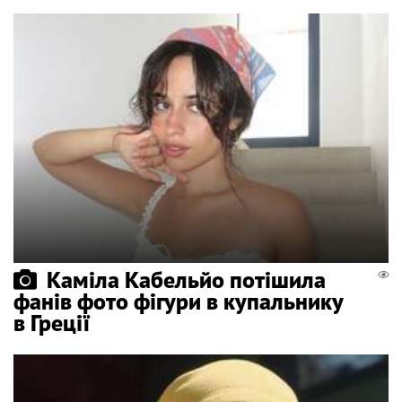
Каміла Кабельйо потішила
фанів фото фігури в купальнику
в Греції