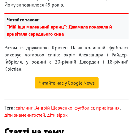
Йому виповнилося 49 років.
Читайте також:
"Мій іще маленький принц": Джамала показала й
привітала середнього сина
Разом із дружиною Крістен Пазік колишній футболіст
виховує чотирьох синів: окрім Александра і Райдер-
Ґабріеля, у родині є 20-річний Джордан і 18-річний
Крістіан.
Читайте нас у Google.News
Теги:
світлини
,
Андрій Шевченко
,
футболіст
,
привітання
,
діти знаменитостей
,
діти зірок
Статті на тему