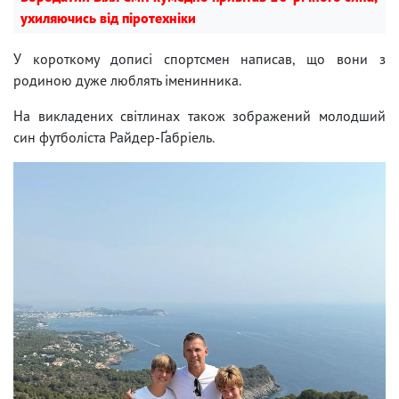
ухиляючись від піротехніки
У короткому дописі спортсмен написав, що вони з
родиною дуже люблять іменинника.
На викладених світлинах також зображений молодший
син футболіста Райдер-Ґабріель.