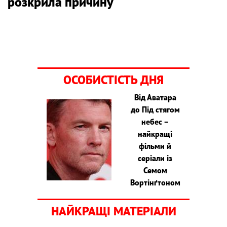
розкрила причину
ОСОБИСТІСТЬ ДНЯ
Від Аватара
до Під стягом
небес –
найкращі
фільми й
серіали із
Семом
Вортінґтоном
НАЙКРАЩІ МАТЕРІАЛИ