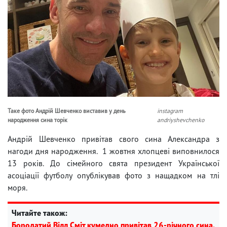
Таке фото Андрій Шевченко виставив у день
instagram
народження сина торік
andriyshevchenko
Андрій Шевченко привітав свого сина Александра з
нагоди дня народження. 1 жовтня хлопцеві виповнилося
13 років. До сімейного свята президент Української
асоціації футболу опублікував фото з нащадком на тлі
моря.
Читайте також:
Бородатий Вілл Сміт кумедно привітав 26-річного сина,