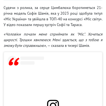
Судячи з ролика, за серце Цимбалюка боротиметься 21-
річна модель Софія Шамія, яка у 2023 році здобула титул
«Міс Україна» та увійшла в ТОП-40 на конкурсі «Міс світу».
У відео показали першу зустріч Софії та Тараса.
«Чоловіки почали мене сприймати як "Міс". Хочеться
щирості. Трошки хвилююся. Мені здається, що з тобою я
зможу бути справжньою»
, — сказала в тизері Шамія.