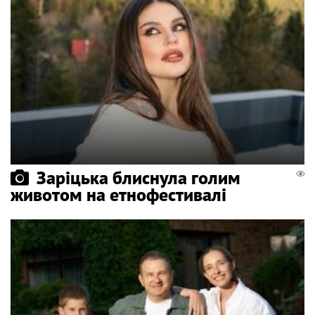
Заріцька блиснула голим
животом на етнофестивалі