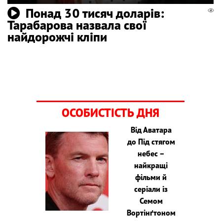
Понад 30 тисяч доларів:
Тарабарова назвала свої
найдорожчі кліпи
ОСОБИСТІСТЬ ДНЯ
Від Аватара
до Під стягом
небес –
найкращі
фільми й
серіали із
Семом
Вортінґтоном