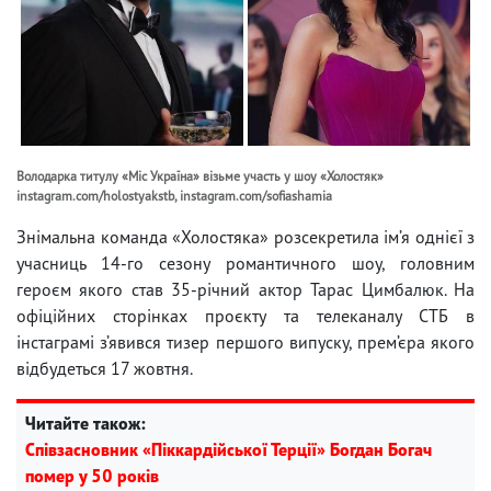
Володарка титулу «Міс Україна» візьме участь у шоу «Холостяк»
instagram.com/holostyakstb, instagram.com/sofiashamia
Знімальна команда «Холостяка» розсекретила ім’я однієї з
учасниць 14-го сезону романтичного шоу, головним
героєм якого став 35-річний актор Тарас Цимбалюк. На
офіційних сторінках проєкту та телеканалу СТБ в
інстаграмі з’явився тизер першого випуску, прем’єра якого
відбудеться 17 жовтня.
Читайте також:
Співзасновник «Піккардійської Терції» Богдан Богач
помер у 50 років