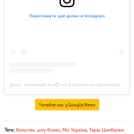
Переглянути цей допис в Instagram
Допис, поширений Хол💍стяк & Холостячка (@holostyakstb)
Читайте нас у Google.News
Теги:
Холостяк
,
шоу-бізнес
,
Міс Україна
,
Тарас Цимбалюк