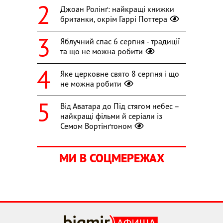
Джоан Ролінґ: найкращі книжки
британки, окрім Гаррі Поттера
Яблучний спас 6 серпня - традиції
та що не можна робити
Яке церковне свято 8 серпня і що
не можна робити
Від Аватара до Під стягом небес –
найкращі фільми й серіали із
Семом Вортінґтоном
МИ В СОЦМЕРЕЖАХ