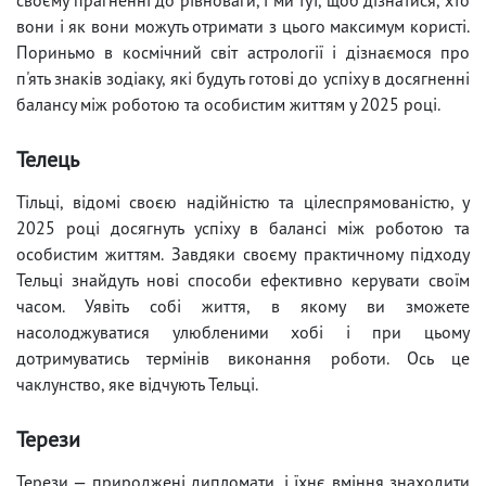
вони і як вони можуть отримати з цього максимум користі.
Пориньмо в космічний світ астрології і дізнаємося про
п'ять знаків зодіаку, які будуть готові до успіху в досягненні
балансу між роботою та особистим життям у 2025 році.
Телець
Тільці, відомі своєю надійністю та цілеспрямованістю, у
2025 році досягнуть успіху в балансі між роботою та
особистим життям. Завдяки своєму практичному підходу
Тельці знайдуть нові способи ефективно керувати своїм
часом. Уявіть собі життя, в якому ви зможете
насолоджуватися улюбленими хобі і при цьому
дотримуватись термінів виконання роботи. Ось це
чаклунство, яке відчують Тельці.
Терези
Терези — природжені дипломати, і їхнє вміння знаходити