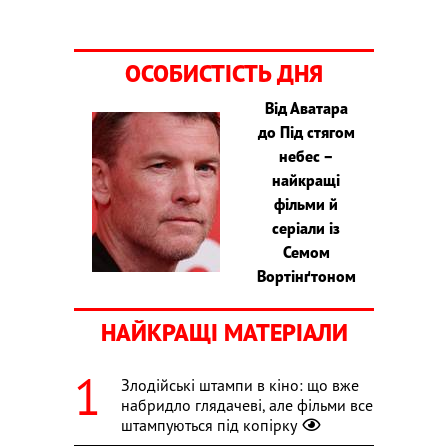
ОСОБИСТІСТЬ ДНЯ
Від Аватара
до Під стягом
небес –
найкращі
фільми й
серіали із
Семом
Вортінґтоном
НАЙКРАЩІ МАТЕРІАЛИ
Злодійські штампи в кіно: що вже
набридло глядачеві, але фільми все
штампуються під копірку