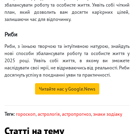
збалансувати роботу та особисте життя. Уявіть собі чіткий
план, який дозволить вам досягти кар'єрних цілей,
залишаючи час для відпочинку.
Риби
Риби, з їхньою творчою та інтуїтивною натурою, знайдуть
нові способи збалансувати роботу та особисте життя у
2025 році. Уявіть собі життя, в якому ви зможете
наслідувати свої мрії, не відриваючись від реальності. Риби
досягнуть успіху в поєднанні уяви та практичності.
Читайте нас у Google.News
Теги:
гороскоп
,
астрологія
,
астропрогноз
,
знаки зодіаку
Статті на тему