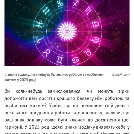
5 знаків зодіаку, які знайдуть баланс між роботою та особистим
freepik.com
життям у 2025 році
Ви коли-небудь замислювалися, чи можуть зірки
допомогти вам досягти кращого балансу між роботою та
особистим життям? Уявіть, що ви починаєте свій день з
ідеального поєднання роботи та відпочинку, знаючи, що
ваш знак зодіаку може бути ключем до досягнення цієї
гармонії. У 2025 році деякі знаки зодіаку виявлять себе у
своєму прагненні до рівноваги, і ми тут, щоб дізнатися, хто