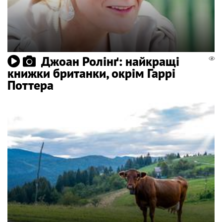
Джоан Ролінґ: найкращі
книжки британки, окрім Гаррі
Поттера