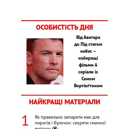
ОСОБИСТІСТЬ ДНЯ
Від Аватара
до Під стягом
небес –
найкращі
фільми й
серіали із
Семом
Вортінґтоном
НАЙКРАЩІ МАТЕРІАЛИ
Як правильно запарити мак для
пирогів і булочок: секрети смачної
випічки