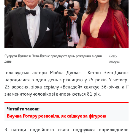
Супруги Дуглас и Зета-Джонс празднуют день рождения в один
Getty
день
Images
Голлівудські актори Майкл Дуглас і Кетрін Зета-Джонс
народилися в один день з різницею у 25 років. У четвер,
25 вересня, зірка серіалу «Венсдей» святкує 56-річчя, а її
знаменитому чоловікові виповнюється 81 рік.
Читайте також:
Внучка Ротару розповіла, як слідкує за фігурою
З нагоди подвійного свята подружжя оприлюднило