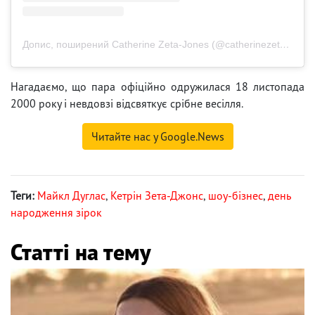
Допис, поширений Catherine Zeta-Jones (@catherinezetajones)
Нагадаємо, що пара офіційно одружилася 18 листопада
2000 року і невдовзі відсвяткує срібне весілля.
Читайте нас у Google.News
Теги:
Майкл Дуглас
,
Кетрін Зета-Джонс
,
шоу-бізнес
,
день
народження зірок
Статті на тему