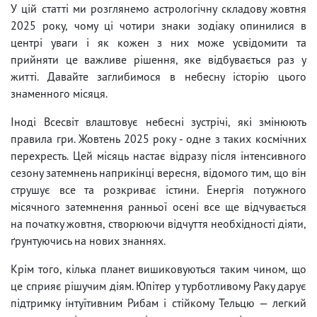
У цій статті ми розглянемо астрологічну складову жовтня
2025 року, чому ці чотири знаки зодіаку опинилися в
центрі уваги і як кожен з них може усвідомити та
прийняти це важливе рішення, яке відбувається раз у
житті. Давайте заглибимося в небесну історію цього
знаменного місяця.
Іноді Всесвіт влаштовує небесні зустрічі, які змінюють
правила гри. Жовтень 2025 року - одне з таких космічних
перехресть. Цей місяць настає відразу після інтенсивного
сезону затемнень наприкінці вересня, відомого тим, що він
струшує все та розкриває істини. Енергія потужного
місячного затемнення ранньої осені все ще відчувається
на початку жовтня, створюючи відчуття необхідності діяти,
ґрунтуючись на нових знаннях.
Крім того, кілька планет вишиковуються таким чином, що
це сприяє рішучим діям. Юпітер у турботливому Раку дарує
підтримку інтуїтивним Рибам і стійкому Тельцю — легкий