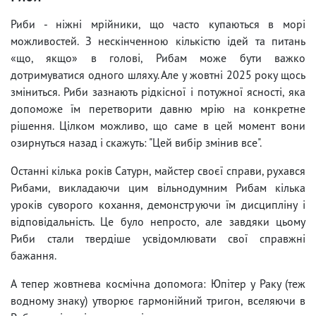
Риби - ніжні мрійники, що часто купаються в морі
можливостей. З нескінченною кількістю ідей та питань
«що, якщо» в голові, Рибам може бути важко
дотримуватися одного шляху. Але у жовтні 2025 року щось
зміниться. Риби зазнають рідкісної і потужної ясності, яка
допоможе їм перетворити давню мрію на конкретне
рішення. Цілком можливо, що саме в цей момент вони
озирнуться назад і скажуть: "Цей вибір змінив все".
Останні кілька років Сатурн, майстер своєї справи, рухався
Рибами, викладаючи цим вільнодумним Рибам кілька
уроків суворого кохання, демонструючи їм дисципліну і
відповідальність. Це було непросто, але завдяки цьому
Риби стали твердіше усвідомлювати свої справжні
бажання.
А тепер жовтнева космічна допомога: Юпітер у Раку (теж
водному знаку) утворює гармонійний тригон, вселяючи в