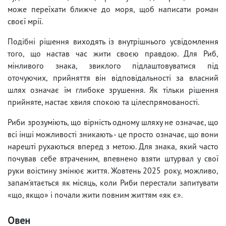
може переїхати ближче до моря, щоб написати роман
своєї мрії.
Подібні рішення виходять із внутрішнього усвідомлення
того, що настав час жити своєю правдою. Для Риб,
мінливого знака, звиклого підлаштовуватися під
оточуючих, прийняття він відповідальності за власний
шлях означає їм глибоке зрушення. Як тільки рішення
прийняте, настає хвиля спокою та цілеспрямованості.
Риби зрозуміють, що вірність одному шляху не означає, що
всі інші можливості зникають - це просто означає, що вони
нарешті рухаються вперед з метою. Для знака, який часто
почував себе втраченим, впевнено взяти штурвал у свої
руки воістину змінює життя. Жовтень 2025 року, можливо,
запам'ятається як місяць, коли Риби перестали запитувати
«що, якщо» і почали жити повним життям «як є».
Овен