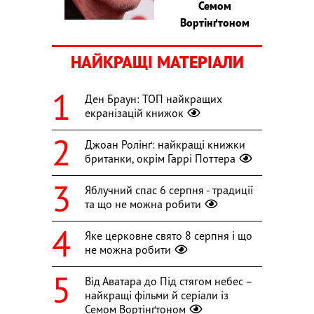
Семом
Вортінґтоном
НАЙКРАЩІ МАТЕРІАЛИ
Ден Браун: ТОП найкращих
екранізацій книжок
Джоан Ролінґ: найкращі книжки
британки, окрім Гаррі Поттера
Яблучний спас 6 серпня - традиції
та що не можна робити
Яке церковне свято 8 серпня і що
не можна робити
Від Аватара до Під стягом небес –
найкращі фільми й серіали із
Семом Вортінґтоном