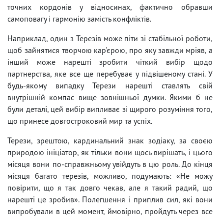
точних кордонів у відносинах, фактично обравши
самоповагу і гармонію замість конфліктів.
Наприклад, один з Терезів може піти зі стабільної роботи,
щоб зайнятися творчою кар'єрою, про яку завжди мріяв, а
інший може нарешті зробити чіткий вибір щодо
партнерства, яке все ще перебуває у підвішеному стані. У
будь-якому випадку Терези нарешті ставлять свій
внутрішній компас вище зовнішньої думки. Якими б не
були деталі, цей вибір випливає зі щирого розуміння того,
що принесе довгостроковий мир та успіх.
Терези, зрештою, кардинальний знак зодіаку, за своєю
природою ініціатор, як тільки вони щось вирішать, і цього
місяця вони по-справжньому увійдуть в цю роль. До кінця
місяця багато терезів, можливо, подумають: «Не можу
повірити, що я так довго чекав, але я такий радий, що
нарешті це зробив». Полегшення і приплив сил, які вони
випробували в цей момент, ймовірно, пройдуть через все