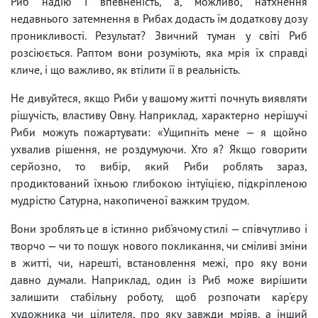
Риб надію і впевненість, а, можливо, натхнення
недавнього затемнення в Рибах додасть їм додаткову дозу
проникливості. Результат? Звичний туман у світі Риб
розсіюється. Раптом вони розуміють, яка мрія їх справді
кличе, і що важливо, як втілити її в реальність.
Не дивуйтеся, якщо Риби у вашому житті почнуть виявляти
рішучість, властиву Овну. Наприклад, характерно нерішучі
Риби можуть пожартувати: «Ущипніть мене — я щойно
ухвалив рішення, не роздумуючи. Хто я? Якщо говорити
серйозно, то вибір, який Риби роблять зараз,
продиктований їхньою глибокою інтуїцією, підкріпленою
мудрістю Сатурна, накопиченої важким трудом.
Вони зроблять це в істинно риб'ячому стилі — співчутливо і
творчо — чи то пошук нового покликання, чи сміливі зміни
в житті, чи, нарешті, встановлення межі, про яку вони
давно думали. Наприклад, один із Риб може вирішити
залишити стабільну роботу, щоб розпочати кар'єру
художника чи цілителя, про яку завжди мріяв, а інший