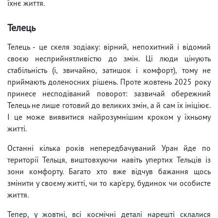
їхнє життя.
Телець
Телець - це скеля зодіаку: вірний, непохитний і відомий
своєю несприйнятливістю до змін. Ці люди цінують
стабільність (і, звичайно, затишок і комфорт), тому не
приймають доленосних рішень. Проте жовтень 2025 року
принесе несподіваний поворот: зазвичай обережний
Телець не лише готовий до великих змін, а й сам їх ініціює.
І це може виявитися найрозумнішим кроком у їхньому
житті.
Останні кілька років непередбачуваний Уран йде по
території Тельця, виштовхуючи навіть упертих Тельців із
зони комфорту. Багато хто вже відчув бажання щось
змінити у своєму житті, чи то кар'єру, будинок чи особисте
життя.
Тепер, у жовтні, всі космічні деталі нарешті склалися