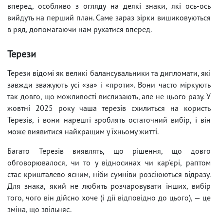
вперед, особливо з огляду на деякі знаки, які ось-ось
вийдуть на перший план. Саме зараз зірки вишиковуються
в ряд, допомагаючи нам рухатися вперед.
Терези
Терези відомі як великі балансувальники та дипломати, які
завжди зважують усі «за» і «проти». Вони часто міркують
так довго, що можливості вислизають, але не цього разу. У
жовтні 2025 року чаша терезів схилиться на користь
Терезів, і вони нарешті зроблять остаточний вибір, і він
може виявитися найкращим у їхньому житті.
Багато Терезів виявлять, що рішення, що довго
обговорювалося, чи то у відносинах чи кар'єрі, раптом
стає кришталево ясним, ніби сумніви розсіюються відразу.
Для знака, який не любить розчаровувати інших, вибір
того, чого він дійсно хоче (і дії відповідно до цього), — це
зміна, що звільняє.