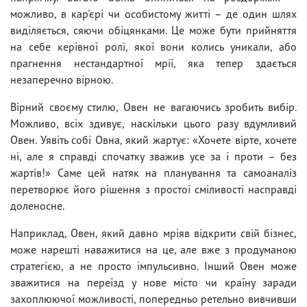
можливо, в кар'єрі чи особистому житті – де один шлях
виділяється, сяючи обіцянками. Це може бути прийняття
на себе керівної ролі, якої вони колись уникали, або
прагнення нестандартної мрії, яка тепер здається
незаперечно вірною.
Вірний своєму стилю, Овен не вагаючись зробить вибір.
Можливо, всіх здивує, наскільки цього разу вдумливий
Овен. Уявіть собі Овна, який жартує: «Хочете вірте, хочете
ні, але я справді спочатку зважив усе за і проти – без
жартів!» Саме цей натяк на планування та самоаналіз
перетворює його рішення з простої сміливості насправді
доленосне.
Наприклад, Овен, який давно мріяв відкрити свій бізнес,
може нарешті наважитися на це, але вже з продуманою
стратегією, а не просто імпульсивно. Інший Овен може
зважитися на переїзд у нове місто чи країну заради
захоплюючої можливості, попередньо ретельно вивчивши