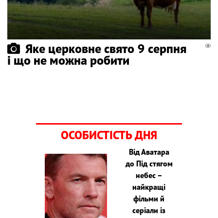
Яке церковне свято 9 серпня
і що не можна робити
ОСОБИСТІСТЬ ДНЯ
Від Аватара
до Під стягом
небес –
найкращі
фільми й
серіали із