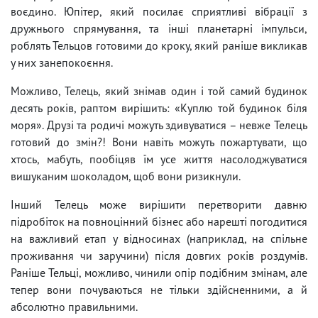
воєдино. Юпітер, який посилає сприятливі вібрації з
дружнього спрямування, та інші планетарні імпульси,
роблять Тельцов готовими до кроку, який раніше викликав
у них занепокоєння.
Можливо, Телець, який знімав один і той самий будинок
десять років, раптом вирішить: «Куплю той будинок біля
моря». Друзі та родичі можуть здивуватися – невже Телець
готовий до змін?! Вони навіть можуть пожартувати, що
хтось, мабуть, пообіцяв їм усе життя насолоджуватися
вишуканим шоколадом, щоб вони ризикнули.
Інший Телець може вирішити перетворити давню
підробіток на повноцінний бізнес або нарешті погодитися
на важливий етап у відносинах (наприклад, на спільне
проживання чи заручини) після довгих років роздумів.
Раніше Тельці, можливо, чинили опір подібним змінам, але
тепер вони почуваються не тільки здійсненними, а й
абсолютно правильними.