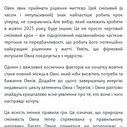
Овен звик приймати рішення миттєво. Цей сміливий (а
часом і імпульсивний) знак найчастіше робить крок
уперед, не озираючись. Але вибір, який належить зробити
в жовтні 2025 року, буде іншим. Це не просто черговий
сміливий крок — він підкріплений надзвичайною часткою
терпіння та передбачливості, що робить його потенційно
найкращим рішенням у житті. Уявіть, що фірмовий
ентузіазм Овна поєднується з мудрістю.
Одним з важливих космічних факторів на початку жовтня
стане повний місяць в Овні, який ніби висвітить потреби та
бажання Овнів. Додайте до цього завершальну енергію
недавнього циклу затемнень Овна і Терезів, і Овни раптово
знайдуть кришталево ясне уявлення про те, хто вони і чого
насправді хочуть.
Ця ясність змінює правила гри. Це означає, що природна
сміливість Овна тепер спрямована у правильному
напрямку. Багато Овнів опиняться на роздоріжжі –