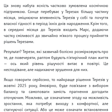
Ця знову набута ясність частково зумовлена ​​космічною
підтримкою. Сонце перебуває у Терезах більшу частину
місяця, зміцнюючи впевненість Терезів у собі та почуття
власної гідності в період їхніх днів народження. Крім того,
в середині місяця до Терезів входить Марс, додаючи
частку сміливості до звичайно м'якого процесу прийняття
рішень Терезами.
Результат? Терези, які зазвичай болісно розмірковують про
те, де повечеряти, раптом будують п'ятирічний план життя
— ось який рівень рішучості витає в повітрі. Це
несподіване, але надихаюче зрушення для них.
Якщо говорити серйозно, то найкраще рішення Терезів у
жовтні 2025 року, ймовірно, буде пов'язане з вибором
балансу та самоповаги замість прагнення догодити
оточуючим. Можливо, це означатиме згоду на можливість
зростання, яка потребує виходу з комфортної, але
стагнуючої ситуації. Або це може означати встановлення