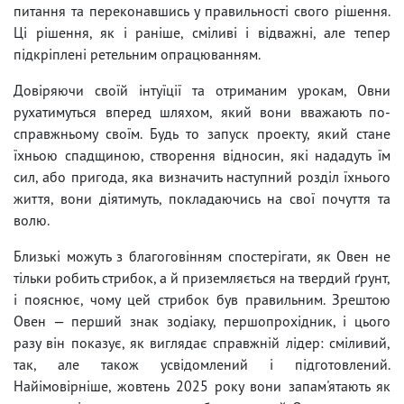
питання та переконавшись у правильності свого рішення.
Ці рішення, як і раніше, сміливі і відважні, але тепер
підкріплені ретельним опрацюванням.
Довіряючи своїй інтуїції та отриманим урокам, Овни
рухатимуться вперед шляхом, який вони вважають по-
справжньому своїм. Будь то запуск проекту, який стане
їхньою спадщиною, створення відносин, які нададуть їм
сил, або пригода, яка визначить наступний розділ їхнього
життя, вони діятимуть, покладаючись на свої почуття та
волю.
Близькі можуть з благоговінням спостерігати, як Овен не
тільки робить стрибок, а й приземляється на твердий ґрунт,
і пояснює, чому цей стрибок був правильним. Зрештою
Овен — перший знак зодіаку, першопрохідник, і цього
разу він показує, як виглядає справжній лідер: сміливий,
так, але також усвідомлений і підготовлений.
Найімовірніше, жовтень 2025 року вони запам'ятають як