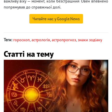
важливу віху — момент, коли безстрашний Овен впевнено
попрямував до справжньої долі.
Читайте нас у Google.News
Теги:
гороскоп
,
астрологія
,
астропрогноз
,
знаки зодіаку
Статті на тему