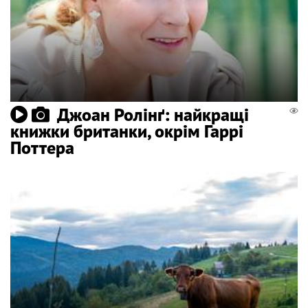
Джоан Ролінґ: найкращі
книжки британки, окрім Гаррі
Поттера