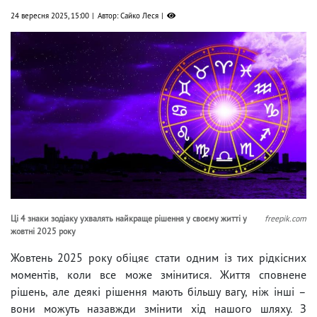
24 вересня 2025, 15:00
Автор: Сайко Леся
Ці 4 знаки зодіаку ухвалять найкраще рішення у своєму житті у
freepik.com
жовтні 2025 року
Жовтень 2025 року обіцяє стати одним із тих рідкісних
моментів, коли все може змінитися. Життя сповнене
рішень, але деякі рішення мають більшу вагу, ніж інші –
вони можуть назавжди змінити хід нашого шляху. З