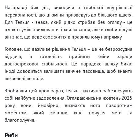
Насправді бик діє, виходячи з глибокої внутрішньої
переконаності, що ці зміни призведуть до більшого щастя.
Для Тельця - знака, який рідко стрибає без огляду - це
п'янка суміш хвилювання і хвилювання, але в глибині душі
він знає, що веде своє життя в правильному напрямку.
Головне, що важливе рішення Тельця – це не безрозсудна
віддача, а готовність прийняти зміни заради
довгострокової стабільності. Це парадокс шляху бика:
іноді доводиться залишати звичне пасовища, щоб знайти
ще зеленіше поле.
Зробивши цей крок зараз, Тельці фактично забезпечують
собі майбутнє задоволення. Оглядаючись на жовтень 2025
року, вони, ймовірно, визнають його поворотним
моментом, який зміцнив їхнє почуття мети та
благополуччя.
Риби