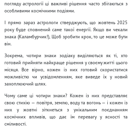
погляду астрології ці важливі рішення часто збігаються з
особливими космічними подіями.
І прямо зараз астрологи стверджують, що жовтень 2025
року буде сповнений саме такої енергії. Якщо ви чекали
знака (Каламбурчик!), Щоб зробити крок, то це може бути
він.
Зокрема, чотири знаки зодіаку виділяються як ті, хто
готовий прийняти найкраще рішення у своєму житті цього
місяця. Все вірно, кожен із них готовий скористатися
можливістю чи усвідомленням, яке виведе їх у новий
захоплюючий шлях.
Чому саме ці чотири знаки? Кожен із них представляє
свою стихію — повітря, землю, воду та вогонь — і кожен із
них у жовтні зіткнеться з унікальним поєднанням
космічних впливів, що дає їм перевагу у ясності та
сміливості.