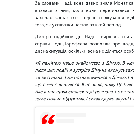
За словами Наді, вона давно знала Монатіка 
віталася з ним, коли вони перетиналися 
заходах. Однак їхнє перше спілкування від
того, як у співачки настав важкий період.
Дмитро підійшов до Наді і вирішив спитат
справи. Тоді Дорофєєва розповіла про події,
дивна ситуація, оскільки вона не ділиться особ
«Я пам'ятаю наше знайомство з Дімою. В мене
після цих подій я зустріла Діму на якомусь зах
чи виступала. І ми познайомилися з Дімою. І в
що в мене відбулося. Я не знаю, чому. Це було
Але в нас прям сталася тоді розмова. І от з т
дуже сильно підтримав. І сказав дуже влучні і