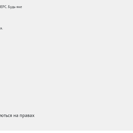
НЕРС. Будь-яке
я.
куються на правах