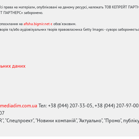
сі права на матеріали, опубліковані на даному ресурсі, належать ТОВ КЕПРЕЙТ ПАРТ
ЙТ ПАРТНЕРС» заборонено.
ерпосилання на
afisha.bigmir.net є
обов'язковим.
орів та/або аудіовізуальних творів правовласника Getty Images - суворо забороняєтьс
льних даних
mediadim.com.ua
Тел: +38 (044) 207-33-05, +38 (044) 207-97-00
-07
", "Спецпроект", "Новини компаній", "Актуально", "Промо", публі