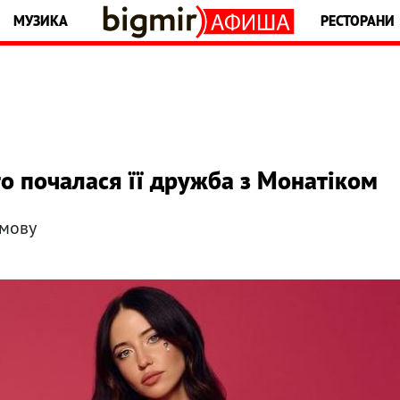
МУЗИКА
РЕСТОРАНИ
го почалася її дружба з Монатіком
змову