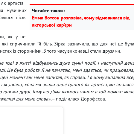
як артиста і
на музичних
Читайте також:
булося після
Емма Вотсон розповіла, чому відмовилася від
акторської кар'єри
и, як у неї
 які спричинили їй біль. Зірка зазначила, що для неї це бул
истих із сторонніми. З того часу виконавці стали друзями.
 тоді в житті відбувались дуже сумні події. І наступний ден
оді. Це була робота. Я не пам'ятаю, мені здається, чи працювала
 цей момент він мене запитав, як справи. І я йому випалила все
 так дивно, хоча ми знали одне одного як артиста, ми віталися
ого дня ми друзі. Тому що Діма якимось чином в той момент мен
 важливі для мене слова»
,— поділилася Дорофєєва.