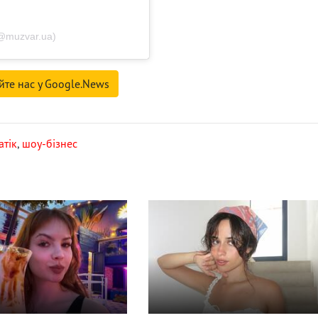
@muzvar.ua)
йте нас у Google.News
тік
,
шоу-бізнес