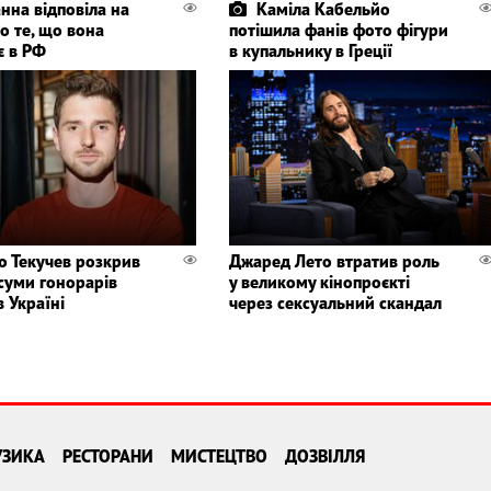
нна відповіла на
Каміла Кабельйо
о те, що вона
потішила фанів фото фігури
є в РФ
в купальнику в Греції
о Текучев розкрив
Джаред Лето втратив роль
 суми гонорарів
у великому кінопроєкті
в Україні
через сексуальний скандал
УЗИКА
РЕСТОРАНИ
МИСТЕЦТВО
ДОЗВІЛЛЯ