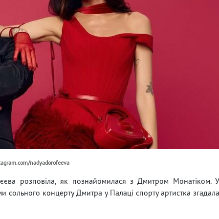
nstagram.com/nadyadorofeeva
єєва розповіла, як познайомилася з Дмитром Монатіком. 
и сольного концерту Дмитра у Палаці спорту артистка згадал