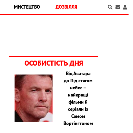
МИСТЕЦТВО
ДОЗВІЛЛЯ
ОСОБИСТІСТЬ ДНЯ
Від Аватара
до Під стягом
небес –
найкращі
фільми й
серіали із
Семом
Вортінґтоном