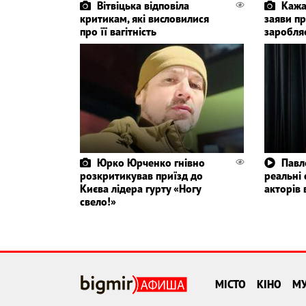
Вітвіцька відповіла
Кажа
критикам, які висловилися
заяви пр
про її вагітність
заробля
Юрко Юрченко гнівно
Павл
розкритикував приїзд до
реальні
Києва лідера гурту «Ногу
акторів 
свело!»
МІСТО
КІНО
М