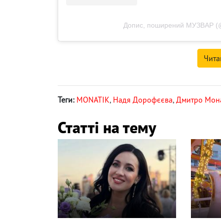
Допис, поширений МУЗВАР (
Чита
Теги:
MONATIK
,
Надя Дорофєєва
,
Дмитро Мона
Статті на тему