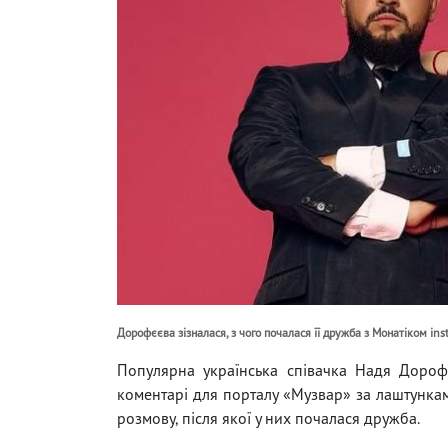
Дорофєєва зізналася, з чого почалася її дружба з Монатіком i
Популярна українська співачка Надя Дороф
коментарі для порталу «Музвар» за лаштункам
розмову, після якої у них почалася дружба.