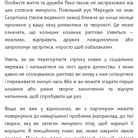
Особисте життя та дружба Рака також не застраховані від
цих сплесків минулого. Повільний рух Меркурія на знак
Скорпіона (також водяного знака) ближче до кінця місяця
проникне у вашу зону романтики та творчості. Це може
означати, що колишнє кохання раптово з'явиться —
можливо, відправить дружнє повідомлення або
запропонує зустрітися, «просто щоб побалакати».
Уявіть, як ви перегортаєте стрічку новин у соціальних
мережах і натикаєтеся на пост друга дитинства, з яким
давно не спілкувалися; раптово ви знову з ним спілкуєтеся
і переживаєте минулі часи. Або ж ви можете згадати перше
кохання або раннє творче захоплення та відчути
натхнення, щоб спробувати ще раз.
Якщо ви вже у відносинах, ви з партнером можете
повернутися до невирішеної проблеми (наприклад, до тієї
сварки, яку ви затягли минулого літа), щоб нарешті її
вирішити. В емоційному плані вас може накрити хвиля
дежавю. Пісня по радіо чи знайомий осінній аромат