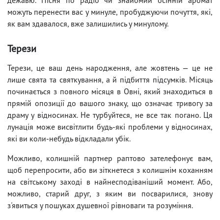
можуть перенести вас у минуле, пробуджуючи почуття, які,
як вам здавалося, вже залишились у минулому.
Терези
Терези, це ваш день народження, але жовтень — це не
лише свята та святкування, а й підбиття підсумків. Місяць
починається з повного місяця в Овні, який знаходиться в
прямій опозиції до вашого знаку, що означає тривогу за
драму у відносинах. Не турбуйтеся, не все так погано. Ця
лунація може висвітлити будь-які проблеми у відносинах,
які ви коли-небудь відкладали убік.
Можливо, колишній партнер раптово зателефонує вам,
щоб перепросити, або ви зіткнетеся з колишнім коханням
на світському заході в найнесподіваніший момент. Або,
можливо, старий друг, з яким ви посварилися, знову
з'явиться у пошуках душевної рівноваги та розуміння.