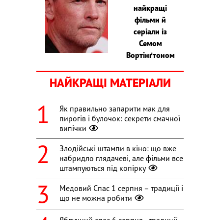
найкращі
фільми й
серіали із
Семом
Вортінґтоном
НАЙКРАЩІ МАТЕРІАЛИ
Як правильно запарити мак для
пирогів і булочок: секрети смачної
випічки
Злодійські штампи в кіно: що вже
набридло глядачеві, але фільми все
штампуються під копірку
Медовий Спас 1 серпня – традиції і
що не можна робити
Яблучний спас 6 серпня - традиції