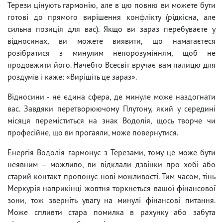
Терези цінують гармонію, але в цю повню ви можете бути
готові до прямого вирішення конфлікту (рідкісна, але
сильна позиція для вас). Якщо ви зараз перебуваєте у
відносинах, ви можете виявити, що намагаєтеся
розібратися з минулим непорозумінням, щоб не
продовжити його. Начебто Всесвіт вручає вам палицю для
роздумів і каже: «Вирішіть це зараз».
Відносини - не єдина сфера, де минуле може наздогнати
вас. Завдяки перетворюючому Плутону, який у середині
місяця переміститься на знак Водолія, щось творче чи
професійне, що ви прогаяли, може повернутися.
Енергія Водолія гармонує з Терезами, тому це може бути
неявним – можливо, ви відклали дзвінки про хобі або
старий контакт пропонує нові можливості. Тим часом, тінь
Меркурія наприкінці жовтня торкнеться вашої фінансової
зони, тож зверніть увагу на минулі фінансові питання.
Може спливти стара помилка в рахунку або забута