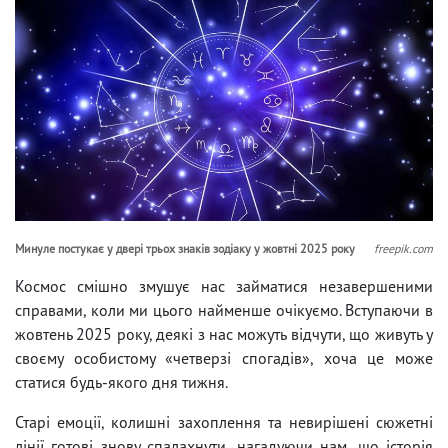
Минуле постукає у двері трьох знаків зодіаку у жовтні 2025 року
freepik.com
Космос смішно змушує нас займатися незавершеними
справами, коли ми цього найменше очікуємо. Вступаючи в
жовтень 2025 року, деякі з нас можуть відчути, що живуть у
своєму особистому «четверзі спогадів», хоча це може
статися будь-якого дня тижня.
Старі емоції, колишні захоплення та невирішені сюжетні
лінії готові знову спалахнути, нагадуючи нам, що історія