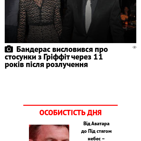
Бандерас висловився про
стосунки з Гріффіт через 11
років після розлучення
ОСОБИСТІСТЬ ДНЯ
Від Аватара
до Під стягом
небес –