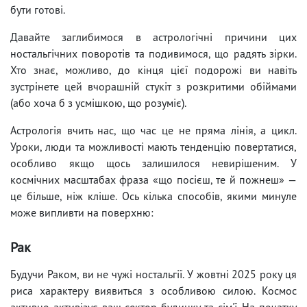
бути готові.
Давайте заглибимося в астрологічні причини цих
ностальгічних поворотів та подивимося, що радять зірки.
Хто знає, можливо, до кінця цієї подорожі ви навіть
зустрінете цей вчорашній стукіт з розкритими обіймами
(або хоча б з усмішкою, що розуміє).
Астрологія вчить нас, що час це не пряма лінія, а цикл.
Уроки, люди та можливості мають тенденцію повертатися,
особливо якщо щось залишилося невирішеним. У
космічних масштабах фраза «що посієш, те й пожнеш» —
це більше, ніж кліше. Ось кілька способів, якими минуле
може випливти на поверхню:
Рак
Будучи Раком, ви не чужі ностальгії. У жовтні 2025 року ця
риса характеру виявиться з особливою силою. Космос
активно активізує ваш сектор будинку та сім'ї. На початку