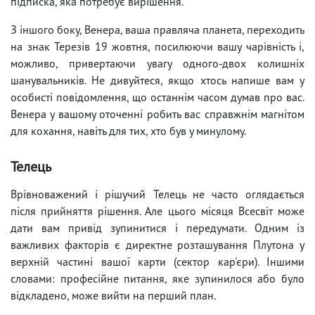
підписка, яка потребує вирішення.
З іншого боку, Венера, ваша правляча планета, переходить
на знак Терезів 19 жовтня, посилюючи вашу чарівність і,
можливо, привертаючи увагу одного-двох колишніх
шанувальників. Не дивуйтеся, якщо хтось напише вам у
особисті повідомлення, що останнім часом думав про вас.
Венера у вашому оточенні робить вас справжнім магнітом
для кохання, навіть для тих, хто був у минулому.
Телець
Врівноважений і рішучий Телець не часто оглядається
після прийняття рішення. Але цього місяця Всесвіт може
дати вам привід зупинитися і передумати. Одним із
важливих факторів є директне розташування Плутона у
верхній частині вашої карти (сектор кар'єри). Іншими
словами: професійне питання, яке зупинилося або було
відкладено, може вийти на перший план.