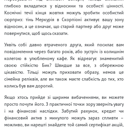
глибоко вкладатися у відносини та особисті цінності.
Космічні течії кінця жовтня можуть зробити особистий
сюрприз: тінь Меркурія в Скорпіоні активує вашу зону
відносин, а це означає, що старий партнер або друг може
повернутися, щоб щось сказати.
Уявіть собі давно втраченого друга, який посилає вам
повідомлення через багато років, або зустріч із колишнім
колегою в улюбленому кафе. Як відреагує знаменитий
своєю стійкістю Бик? Швидше за все, з обережною
цікавістю. Тільці можуть приховати образу, немов це
сімейна реліквія, але ви також маєте слабкість до тих, хто
колись був вам дорогий.
Якщо хтось прийде зі щирими вибаченнями, ви можете
просто почути його. З практичної точки зору зверніть увагу
і на фінансові наслідки. Забутий рахунок, кредит чи
фінансовий актив з минулого можуть зараз спливти –
можливо, ви нарешті знайдете той самий сертифікат акцій,