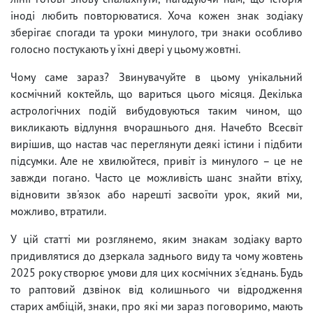
іноді любить повторюватися. Хоча кожен знак зодіаку
зберігає спогади та уроки минулого, три знаки особливо
голосно постукають у їхні двері у цьому жовтні.
Чому саме зараз? Звинувачуйте в цьому унікальний
космічний коктейль, що вариться цього місяця. Декілька
астрологічних подій вибудовуються таким чином, що
викликають відлуння вчорашнього дня. Начебто Всесвіт
вирішив, що настав час переглянути деякі істини і підбити
підсумки. Але не хвилюйтеся, привіт із минулого – це не
завжди погано. Часто це можливість шанс знайти втіху,
відновити зв'язок або нарешті засвоїти урок, який ми,
можливо, втратили.
У цій статті ми розглянемо, яким знакам зодіаку варто
придивлятися до дзеркала заднього виду та чому жовтень
2025 року створює умови для цих космічних з'єднань. Будь
то раптовий дзвінок від колишнього чи відродження
старих амбіцій, знаки, про які ми зараз поговоримо, мають