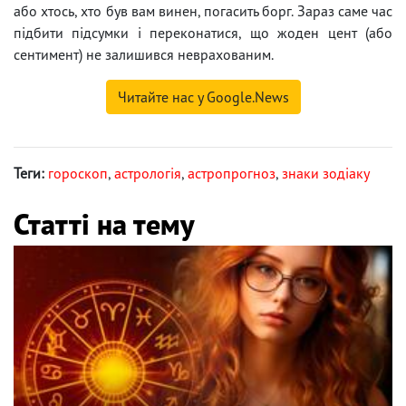
або хтось, хто був вам винен, погасить борг. Зараз саме час
підбити підсумки і переконатися, що жоден цент (або
сентимент) не залишився неврахованим.
Читайте нас у Google.News
Теги:
гороскоп
,
астрологія
,
астропрогноз
,
знаки зодіаку
Статті на тему