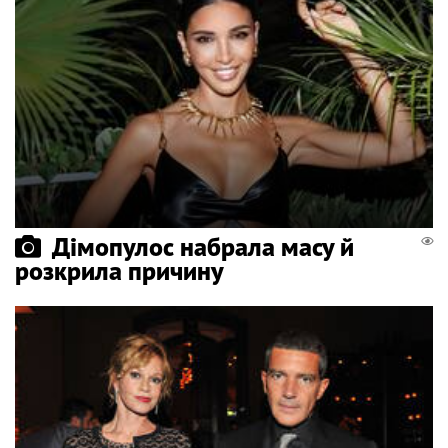
Дімопулос набрала масу й
розкрила причину