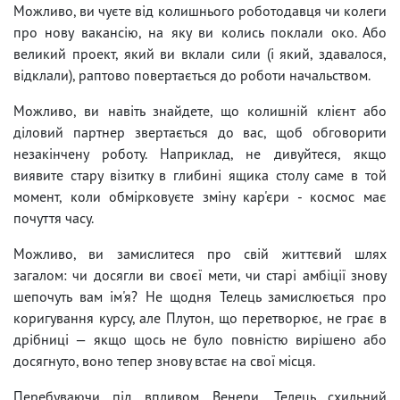
Можливо, ви чуєте від колишнього роботодавця чи колеги
про нову вакансію, на яку ви колись поклали око. Або
великий проект, який ви вклали сили (і який, здавалося,
відклали), раптово повертається до роботи начальством.
Можливо, ви навіть знайдете, що колишній клієнт або
діловий партнер звертається до вас, щоб обговорити
незакінчену роботу. Наприклад, не дивуйтеся, якщо
виявите стару візитку в глибині ящика столу саме в той
момент, коли обмірковуєте зміну кар'єри - космос має
почуття часу.
Можливо, ви замислитеся про свій життєвий шлях
загалом: чи досягли ви своєї мети, чи старі амбіції знову
шепочуть вам ім'я? Не щодня Телець замислюється про
коригування курсу, але Плутон, що перетворює, не грає в
дрібниці — якщо щось не було повністю вирішено або
досягнуто, воно тепер знову встає на свої місця.
Перебуваючи під впливом Венери, Телець схильний