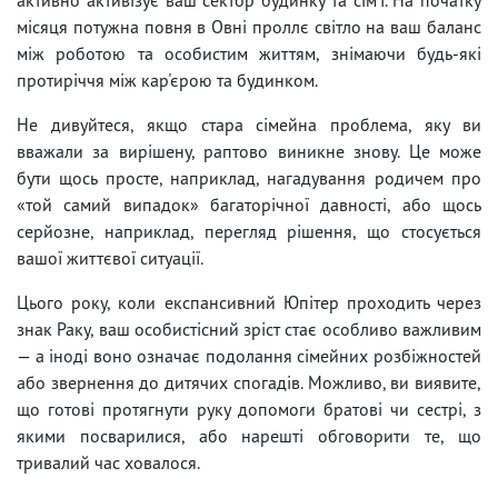
місяця потужна повня в Овні проллє світло на ваш баланс
між роботою та особистим життям, знімаючи будь-які
протиріччя між кар'єрою та будинком.
Не дивуйтеся, якщо стара сімейна проблема, яку ви
вважали за вирішену, раптово виникне знову. Це може
бути щось просте, наприклад, нагадування родичем про
«той самий випадок» багаторічної давності, або щось
серйозне, наприклад, перегляд рішення, що стосується
вашої життєвої ситуації.
Цього року, коли експансивний Юпітер проходить через
знак Раку, ваш особистісний зріст стає особливо важливим
— а іноді воно означає подолання сімейних розбіжностей
або звернення до дитячих спогадів. Можливо, ви виявите,
що готові протягнути руку допомоги братові чи сестрі, з
якими посварилися, або нарешті обговорити те, що
тривалий час ховалося.