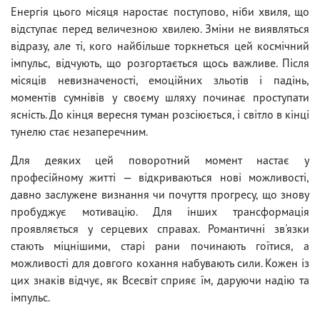
Енергія цього місяця наростає поступово, ніби хвиля, що
відступає перед величезною хвилею. Зміни не виявляться
відразу, але ті, кого найбільше торкнеться цей космічний
імпульс, відчують, що розгортається щось важливе. Після
місяців невизначеності, емоційних зльотів і падінь,
моментів сумнівів у своєму шляху починає проступати
ясність. До кінця вересня туман розсіюється, і світло в кінці
тунелю стає незаперечним.
Для деяких цей поворотний момент настає у
професійному житті — відкриваються нові можливості,
давно заслужене визнання чи почуття прогресу, що знову
пробуджує мотивацію. Для інших трансформація
проявляється у серцевих справах. Романтичні зв'язки
стають міцнішими, старі рани починають гоїтися, а
можливості для довгого кохання набувають сили. Кожен із
цих знаків відчує, як Всесвіт сприяє їм, даруючи надію та
імпульс.