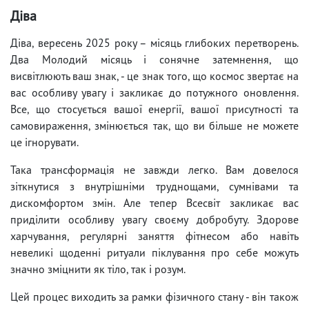
Діва
Діва, вересень 2025 року – місяць глибоких перетворень.
Два Молодий місяць і сонячне затемнення, що
висвітлюють ваш знак, - це знак того, що космос звертає на
вас особливу увагу і закликає до потужного оновлення.
Все, що стосується вашої енергії, вашої присутності та
самовираження, змінюється так, що ви більше не можете
це ігнорувати.
Така трансформація не завжди легко. Вам довелося
зіткнутися з внутрішніми труднощами, сумнівами та
дискомфортом змін. Але тепер Всесвіт закликає вас
приділити особливу увагу своєму добробуту. Здорове
харчування, регулярні заняття фітнесом або навіть
невеликі щоденні ритуали піклування про себе можуть
значно зміцнити як тіло, так і розум.
Цей процес виходить за рамки фізичного стану - він також