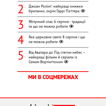
Джоан Ролінґ: найкращі книжки
британки, окрім Гаррі Поттера
Яблучний спас 6 серпня - традиції
та що не можна робити
Яке церковне свято 8 серпня і що
не можна робити
Від Аватара до Під стягом небес –
найкращі фільми й серіали із
Семом Вортінґтоном
МИ В СОЦМЕРЕЖАХ