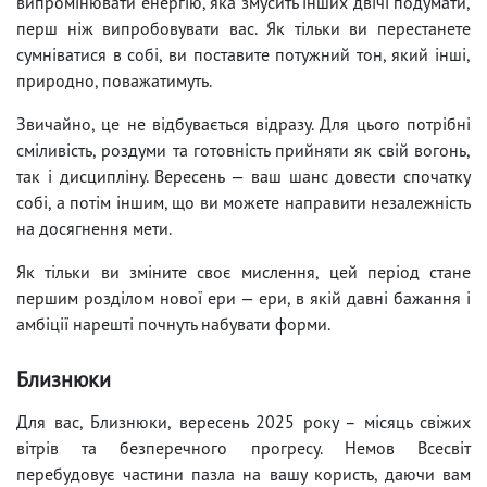
випромінювати енергію, яка змусить інших двічі подумати,
перш ніж випробовувати вас. Як тільки ви перестанете
сумніватися в собі, ви поставите потужний тон, який інші,
природно, поважатимуть.
Звичайно, це не відбувається відразу. Для цього потрібні
сміливість, роздуми та готовність прийняти як свій вогонь,
так і дисципліну. Вересень — ваш шанс довести спочатку
собі, а потім іншим, що ви можете направити незалежність
на досягнення мети.
Як тільки ви зміните своє мислення, цей період стане
першим розділом нової ери — ери, в якій давні бажання і
амбіції нарешті почнуть набувати форми.
Близнюки
Для вас, Близнюки, вересень 2025 року – місяць свіжих
вітрів та безперечного прогресу. Немов Всесвіт
перебудовує частини пазла на вашу користь, даючи вам