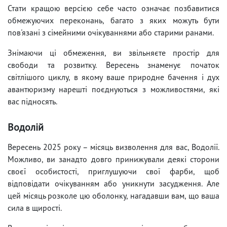
Стати кращою версією себе часто означає позбавитися
обмежуючих переконань, багато з яких можуть бути
пов'язані з сімейними очікуваннями або старими ранами.
Знімаючи ці обмеження, ви звільняєте простір для
свободи та розвитку. Вересень знаменує початок
світлішого циклу, в якому ваше природне бачення і дух
авантюризму нарешті поєднуються з можливостями, які
вас підносять.
Водолій
Вересень 2025 року – місяць визволення для вас, Водолії.
Можливо, ви занадто довго принижували деякі сторони
своєї особистості, приглушуючи свої фарби, щоб
відповідати очікуванням або уникнути засудження. Але
цей місяць розколе цю оболонку, нагадавши вам, що ваша
сила в щирості.