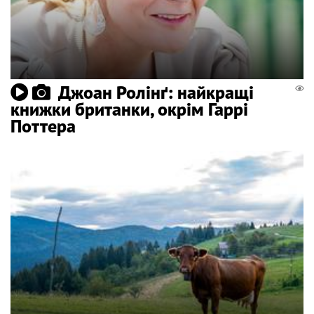
Джоан Ролінґ: найкращі
книжки британки, окрім Гаррі
Поттера