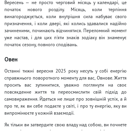
Вересень — не просто черговий місяць у календарі, це
початок нового розділу. Місяць, коли терпіння
винагороджується, коли внутрішня сила набуває свого
призначення, і коли двері, які колись здавалися надійно
зачиненими, починають відчинятися. Переломний момент
уже настав, і для цих п'яти знаків зодіаку він знаменує
початок сезону, повного сподівань.
Овен
Останні тижні вересня 2025 року несуть у собі енергію
справжнього поворотного моменту для вас, Овнове. Життя
просить вас зупинитися, уважно поглянути на своє
повсякденне життя та переосмислити свій підхід до
самовираження. Йдеться не лише про зовнішній успіх, а й
про те, як ви себе подаєте у світі, і про ту енергію, яку ви
випромінюєте у кожній взаємодії.
Як тільки ви затвердите свою владу над собою, ви почнете