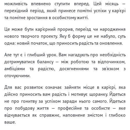
можливість впевнено ступити вперед. Цей місяць —
перехідний період, який принесе помітні успіхи у кар'єрі
та помітне зростання в особистому житті.
Це може бути кар'єрний прорив, переїзд чи народження
нового творчого проекту. Яку б форму це не набуло, суть
одна: новий початок, що приносить радість та оновлення.
Але тут є і глибший урок. Вам нагадують про необхідність
дотримуватися балансу — між роботою та відпочинком,
амбіціями та радістю, досягненнями та зв'язком з
оточуючими.
Для вас розвиток означає зайняти місце в кар'єрі, яка
дійсно приносить вам радість і мотивує щоранку. Йдеться
не про гонитву за успіхом заради нього самого. Йдеться
про побудову життя — професійне та особисте — яке
відчувається як справжнє, наповнене змістом і глибоко
ваше.