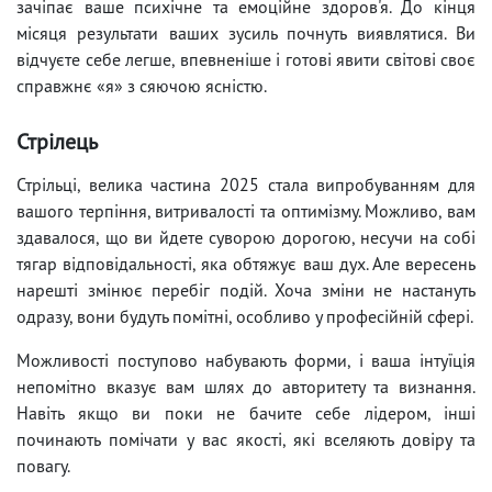
зачіпає ваше психічне та емоційне здоров'я. До кінця
місяця результати ваших зусиль почнуть виявлятися. Ви
відчуєте себе легше, впевненіше і готові явити світові своє
справжнє «я» з сяючою ясністю.
Стрілець
Стрільці, велика частина 2025 стала випробуванням для
вашого терпіння, витривалості та оптимізму. Можливо, вам
здавалося, що ви йдете суворою дорогою, несучи на собі
тягар відповідальності, яка обтяжує ваш дух. Але вересень
нарешті змінює перебіг подій. Хоча зміни не настануть
одразу, вони будуть помітні, особливо у професійній сфері.
Можливості поступово набувають форми, і ваша інтуїція
непомітно вказує вам шлях до авторитету та визнання.
Навіть якщо ви поки не бачите себе лідером, інші
починають помічати у вас якості, які вселяють довіру та
повагу.