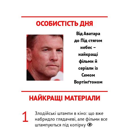
ОСОБИСТІСТЬ ДНЯ
Від Аватара
до Під стягом
небес –
найкращі
фільми й
серіали із
Семом
Вортінґтоном
НАЙКРАЩІ МАТЕРІАЛИ
Злодійські штампи в кіно: що вже
набридло глядачеві, але фільми все
штампуються під копірку