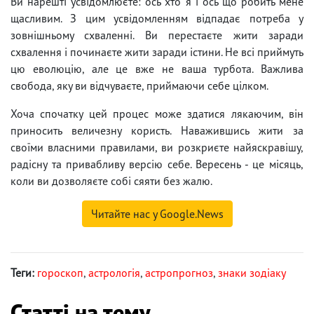
Ви нарешті усвідомлюєте: ось хто я і ось що робить мене
щасливим. З цим усвідомленням відпадає потреба у
зовнішньому схваленні. Ви перестаєте жити заради
схвалення і починаєте жити заради істини. Не всі приймуть
цю еволюцію, але це вже не ваша турбота. Важлива
свобода, яку ви відчуваєте, приймаючи себе цілком.
Хоча спочатку цей процес може здатися лякаючим, він
приносить величезну користь. Наважившись жити за
своїми власними правилами, ви розкриєте найяскравішу,
радісну та привабливу версію себе. Вересень - це місяць,
коли ви дозволяєте собі сяяти без жалю.
Читайте нас у Google.News
Теги:
гороскоп
,
астрологія
,
астропрогноз
,
знаки зодіаку
Статті на тему