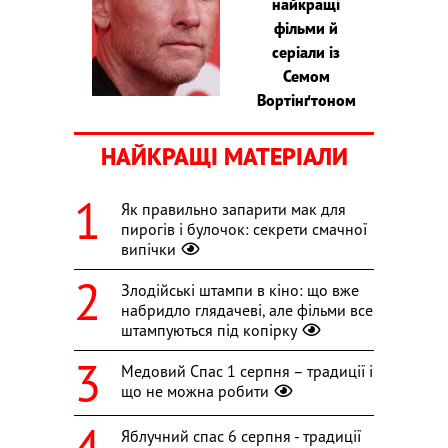
найкращі
фільми й
серіали із
Семом
Вортінґтоном
НАЙКРАЩІ МАТЕРІАЛИ
Як правильно запарити мак для
пирогів і булочок: секрети смачної
випічки
Злодійські штампи в кіно: що вже
набридло глядачеві, але фільми все
штампуються під копірку
Медовий Спас 1 серпня – традиції і
що не можна робити
Яблучний спас 6 серпня - традиції