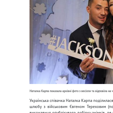
Наталка Карпа показала архівні фото з весілля та відповіла на
Українська співачка Наталка Карпа поділилася
шлюбу з військовим Євгеном Тереховим (поз
виконавиця опублікувала добірку знімків, де 