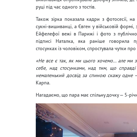
руці під час одного з тостів.
Також зірка показала кадри з фотосесії, на
сукні-вишиванці, а Євген у військовій формі, 
Ейфелефої вежі в Парижі і фото з публічно
підписі Наталка, яка раніше говорила 
стосунках із чоловіком, спростувала чутки про
«Не все є так, як ми цього хочемо… але ми 
себе, над стосунками, над тим, що справді
немаленький досвід за спиною скажу одне
Карпа.
Нагадаємо, що пара має спільну дочку — 5-річн