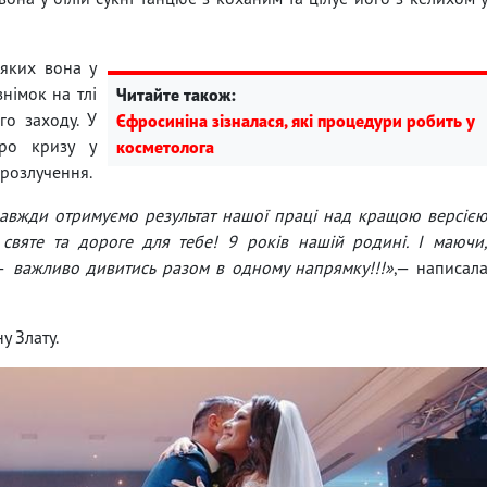
 яких вона у
знімок на тлі
Читайте також:
го заходу. У
Єфросиніна зізналася, які процедури робить у
про кризу у
косметолога
 розлучення.
завжди отримуємо результат нашої праці над кращою версіє
 святе та дороге для тебе! 9 років нашій родині. І маючи
—
важливо дивитись разом в одному напрямку!!!»
,— написал
у Злату.