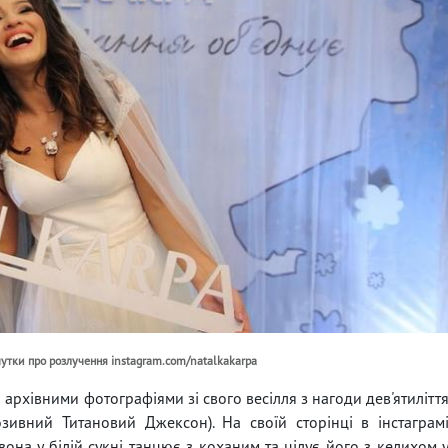
 чутки про розлучення instagram.com/natalkakarpa
 архівними фотографіями зі свого весілля з нагоди дев'ятилітт
ивний Титановий Джексон). На своїй сторінці в інстаграм
вона у білій сукні танцює з коханим та цілує його з келихом 