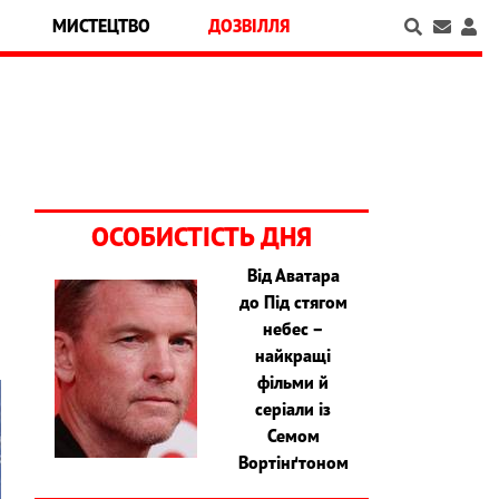
МИСТЕЦТВО
ДОЗВІЛЛЯ
а
ОСОБИСТІСТЬ ДНЯ
Від Аватара
до Під стягом
небес –
найкращі
фільми й
серіали із
Семом
Вортінґтоном