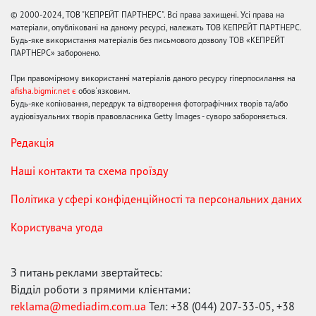
© 2000-2024, ТОВ "КЕПРЕЙТ ПАРТНЕРС". Всі права захищені. Усі права на
матеріали, опубліковані на даному ресурсі, належать ТОВ КЕПРЕЙТ ПАРТНЕРС.
Будь-яке використання матеріалів без письмового дозволу ТОВ «КЕПРЕЙТ
ПАРТНЕРС» заборонено.
При правомірному використанні матеріалів даного ресурсу гіперпосилання на
afisha.bigmir.net є
обов'язковим.
Будь-яке копіювання, передрук та відтворення фотографічних творів та/або
аудіовізуальних творів правовласника Getty Images - суворо забороняється.
Редакція
Наші контакти та схема проїзду
Політика у сфері конфіденційності та персональних даних
Користувача угода
З питань реклами звертайтесь:
Відділ роботи з прямими клієнтами:
reklama@mediadim.com.ua
Тел: +38 (044) 207-33-05, +38