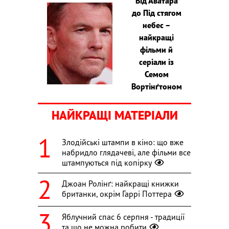
Від Аватара
до Під стягом
небес –
найкращі
фільми й
серіали із
Семом
Вортінґтоном
НАЙКРАЩІ МАТЕРІАЛИ
Злодійські штампи в кіно: що вже
набридло глядачеві, але фільми все
штампуються під копірку
Джоан Ролінґ: найкращі книжки
британки, окрім Гаррі Поттера
Яблучний спас 6 серпня - традиції
та що не можна робити