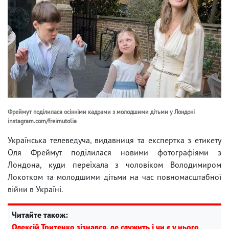
Фреймут поділилася осінніми кадрами з молодшими дітьми у Лондоні
instagram.com/freimutolia
Українська телеведуча, видавниця та експертка з етикету
Оля Фреймут поділилася новими фотографіями з
Лондона, куди переїхала з чоловіком Володимиром
Локотком та молодшими дітьми на час повномасштабної
війни в Україні.
Читайте також:
Олексій Тритенко зізнався, де служить і чи є у нього