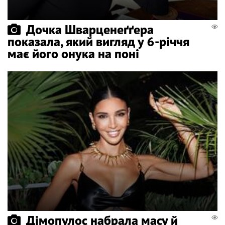
Дочка Шварценеґґера
показала, який вигляд у 6-річчя
має його онука на поні
Дімопулос набрала масу й