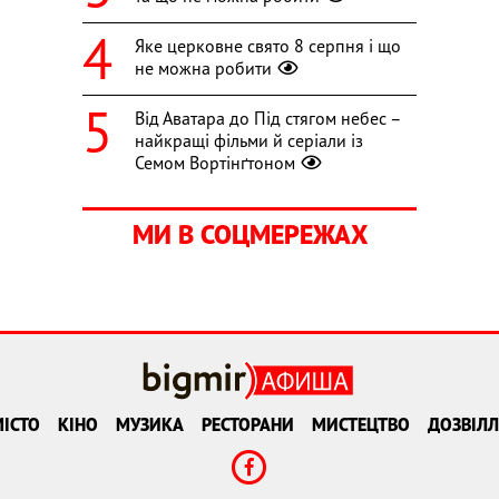
Яке церковне свято 8 серпня і що
не можна робити
Від Аватара до Під стягом небес –
найкращі фільми й серіали із
Семом Вортінґтоном
МИ В СОЦМЕРЕЖАХ
ІСТО
КІНО
МУЗИКА
РЕСТОРАНИ
МИСТЕЦТВО
ДОЗВІЛЛ