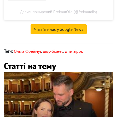
Допис, поширений FreimutOlia (@freimutolia)
Читайте нас у Google.News
Теги:
Ольга Фреймут
,
шоу-бізнес
,
діти зірок
Статті на тему