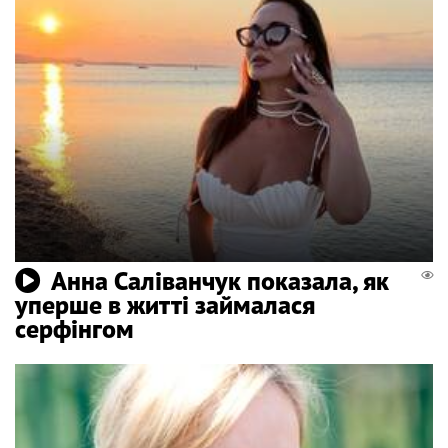
Анна Саліванчук показала, як
уперше в житті займалася
серфінгом