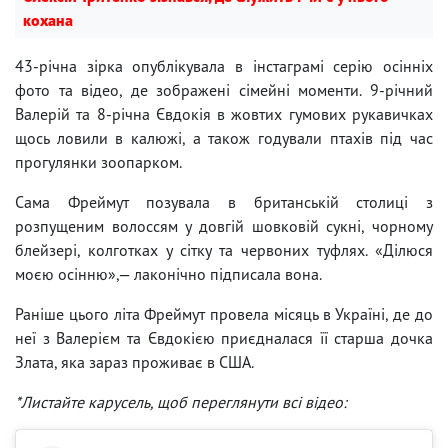
кохана
43-річна зірка опублікувала в інстаграмі серію осінніх
фото та відео, де зображені сімейні моменти. 9-річний
Валерій та 8-річна Євдокія в жовтих гумових рукавичках
щось ловили в калюжі, а також годували птахів під час
прогулянки зоопарком.
Сама Фреймут позувала в британській столиці з
розпущеним волоссям у довгій шовковій сукні, чорному
блейзері, колготках у сітку та червоних туфлях. «Ділюся
моєю осінню»,— лаконічно підписала вона.
Раніше цього літа Фреймут провела місяць в Україні, де до
неї з Валерієм та Євдокією приєдналася її старша дочка
Злата, яка зараз проживає в США.
*Листайте карусель, щоб переглянути всі відео: