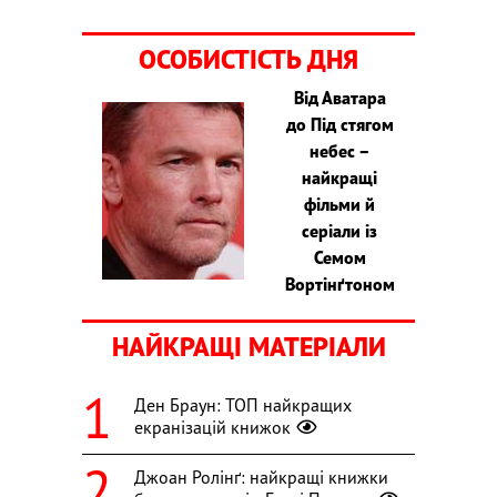
ОСОБИСТІСТЬ ДНЯ
Від Аватара
до Під стягом
небес –
найкращі
фільми й
серіали із
Семом
Вортінґтоном
НАЙКРАЩІ МАТЕРІАЛИ
Ден Браун: ТОП найкращих
екранізацій книжок
Джоан Ролінґ: найкращі книжки