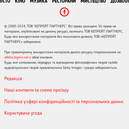
ІСТО
КІНО
МУЗИКА
РЕСТОРАНИ
МИСТЕЦТВО
ДОЗВІЛЛ
© 2000-2024, ТОВ "КЕПРЕЙТ ПАРТНЕРС". Всі права захищені. Усі права на
матеріали, опубліковані на даному ресурсі, належать ТОВ КЕПРЕЙТ ПАРТНЕРС.
Будь-яке використання матеріалів без письмового дозволу ТОВ «КЕПРЕЙТ
ПАРТНЕРС» заборонено.
При правомірному використанні матеріалів даного ресурсу гіперпосилання на
afisha.bigmir.net є
обов'язковим.
Будь-яке копіювання, передрук та відтворення фотографічних творів та/або
аудіовізуальних творів правовласника Getty Images - суворо забороняється.
Редакція
Наші контакти та схема проїзду
Політика у сфері конфіденційності та персональних даних
Користувача угода