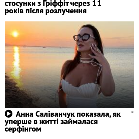
стосунки з Гріффіт через 11
років після розлучення
Анна Саліванчук показала, як
уперше в житті займалася
серфінгом