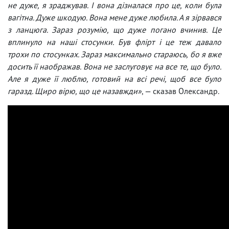
не дуже, я зраджував. І вона дізналася про це, коли була
вагітна. Дуже шкодую. Вона мене дуже любила. А я зірвався
з ланцюга. Зараз розумію, що дуже погано вчинив. Це
вплинуло на наші стосунки. Був флірт і це теж давало
трохи по стосунках. Зараз максимально стараюсь, бо я вже
досить її наображав. Вона не заслуговує на все те, що було.
Але я дуже її люблю, готовий на всі речі, щоб все було
гаразд. Щиро вірю, що це назавжди»
, — сказав Олександр.