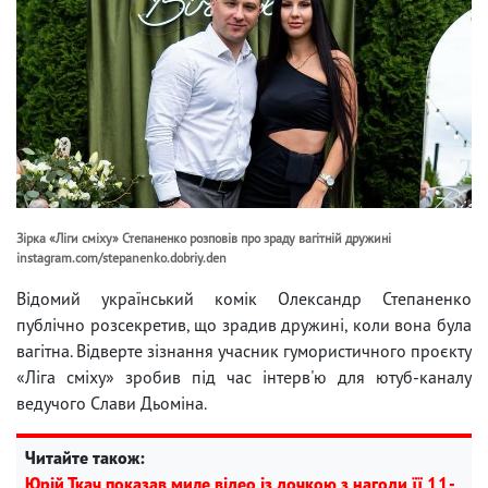
Зірка «Ліги сміху» Степаненко розповів про зраду вагітній дружині
instagram.com/stepanenko.dobriy.den
Відомий український комік Олександр Степаненко
публічно розсекретив, що зрадив дружині, коли вона була
вагітна. Відверте зізнання учасник гумористичного проєкту
«Ліга сміху» зробив під час інтерв'ю для ютуб-каналу
ведучого Слави Дьоміна.
Читайте також:
Юрій Ткач показав миле відео із дочкою з нагоди її 11-