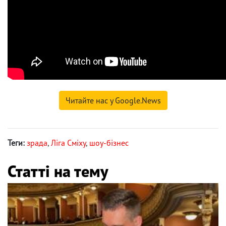
Читайте нас у Google.News
Теги:
зрада
,
Ліга Сміху
,
шоу-бізнес
Статті на тему