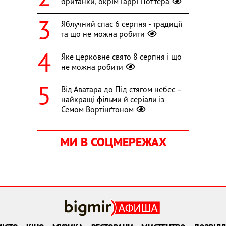
британки, окрім Гаррі Поттера
Яблучний спас 6 серпня - традиції
та що не можна робити
Яке церковне свято 8 серпня і що
не можна робити
Від Аватара до Під стягом небес –
найкращі фільми й серіали із
Семом Вортінґтоном
МИ В СОЦМЕРЕЖАХ