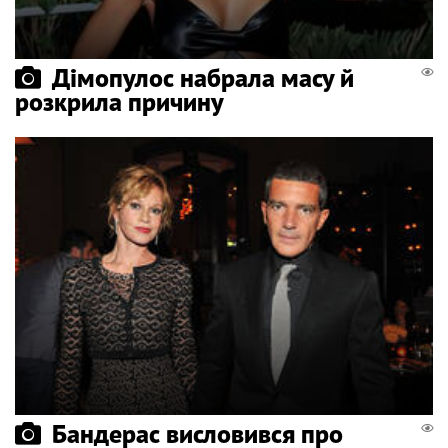
Дімопулос набрала масу й
розкрила причину
Бандерас висловився про