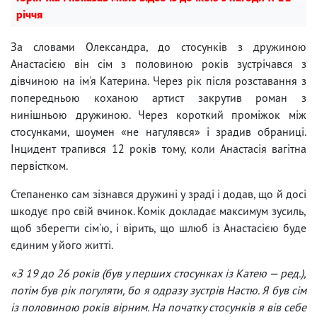
річчя
За словами Олександра, до стосунків з дружиною
Анастасією він сім з половиною років зустрічався з
дівчиною на ім'я Катерина. Через рік після розставання з
попередньою коханою артист закрутив роман з
нинішньою дружиною. Через короткий проміжок між
стосунками, шоумен «не нагулявся» і зрадив обраниці.
Інцидент трапився 12 років тому, коли Анастасія вагітна
первістком.
Степаненко сам зізнався дружині у зраді і додав, що й досі
шкодує про свій вчинок. Комік докладає максимум зусиль,
щоб зберегти сім'ю, і вірить, що шлюб із Анастасією буде
єдиним у його житті.
«З 19 до 26 років (був у перших стосунках із Катею — ред.),
потім був рік погуляти, бо я одразу зустрів Настю. Я був сім
із половиною років вірним. На початку стосунків я вів себе