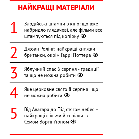
НАЙКРАЩІ МАТЕРІАЛИ
Злодійські штампи в кіно: що вже
набридло глядачеві, але фільми все
штампуються під копірку
Джоан Ролінґ: найкращі книжки
британки, окрім Гаррі Поттера
Яблучний спас 6 серпня - традиції
та що не можна робити
Яке церковне свято 8 серпня і що
не можна робити
Від Аватара до Під стягом небес –
х
найкращі фільми й серіали із
Семом Вортінґтоном
с