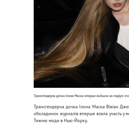
Трансгендерна дочка Ілона Маска вперше вийшла на подіум ins
Трансгендерна дочка Ілона Маска Вівіан Дженн
обкладинок журналів вперше взяла участь у мо
Тижню моди в Нью-Йорку.