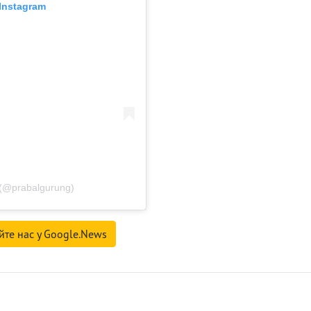
Instagram
(@prabalgurung)
йте нас у Google.News