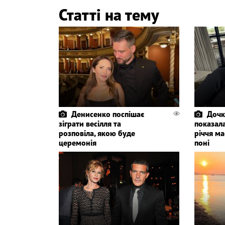
Статті на тему
Денисенко поспішає
Дочк
зіграти весілля та
показала
розповіла, якою буде
річчя ма
церемонія
поні